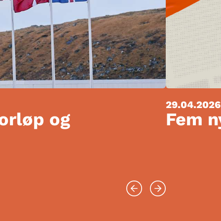
29.04.2026
forløp og
Fem ny