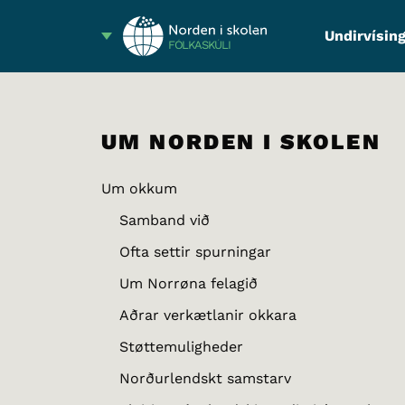
Undirvísing
FÓLKASKÚLI
UM NORDEN I SKOLEN
Um okkum
Samband við
Ofta settir spurningar
Um Norrøna felagið
Aðrar verkætlanir okkara
Støttemuligheder
Norðurlendskt samstarv