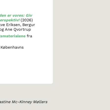
en er vores: Giv
erspektiv!
(2026)
kve Eriksen, Bergur
og Ane Qvortrup
gsmaterialene
fra
 Københavns
astine Mc-Kinney Møllers