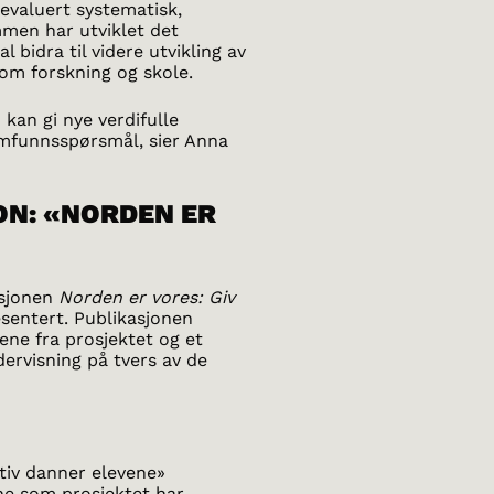
evaluert systematisk,
men har utviklet det
l bidra til videre utvikling av
lom forskning og skole.
kan gi nye verdifulle
amfunnsspørsmål, sier Anna
ON: «NORDEN ER
asjonen
Norden er vores: Giv
sentert. Publikasjonen
gene fra prosjektet og et
ervisning på tvers av de
tiv danner elevene»
ne som prosjektet har