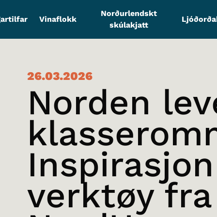
Norðurlendskt
artilfar
Vinaflokk
Ljóðorð
skúlakjatt
26.03.2026
Norden leve
klasserom
Inspirasjon
verktøy fra