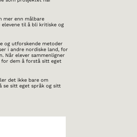
 om mer enn målbare
levene til å bli kritiske og
de og utforskende metoder
r i andre nordiske land, for
en. Når elever sammenligner
 for dem å forstå sitt eget
ler det ikke bare om
e sitt eget språk og sitt