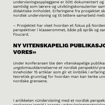
undervisningsoppleggene er blitt dokumentert og 
samtidig som lærere og utviklingskonsulenter sam
didaktiske innholdet. Erfaringene fra prosjektet ska
nordisk undervisning og til tettere samarbeid mel
– Prosjektet har viset hvordan et fokus på Norden 
perspektiver i klasserommet, både på språk og s
Foucard.
NY VITENSKAPELIG PUBLIKASJ
VORES»
Under konferansen ble den vitenskapelige publik
ungdomsuddannelserne et nordisk perspektiv!
pre
inneholder 15 artikler som gir et innblikk i erfarin
teoretisk grunnlag for hvordan man kan tenke und
nordiske grensene.
I artikkelen «Undervisning med et nordisk perspek
analyserer Ingrid Lorange undervisningsmateriale