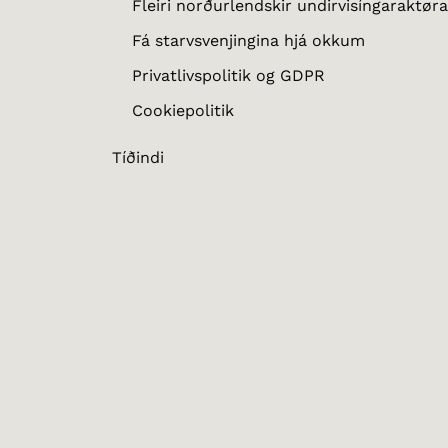
Fleiri norðurlendskir undirvisíngaraktøra
Fá starvsvenjingina hjá okkum
Privatlivspolitik og GDPR
Cookiepolitik
Tíðindi