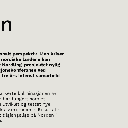
en
obalt perspektiv. Men kriser
 nordiske landene kan
 NordUng-prosjektet nylig
asjonskonferanse ved
v tre års intenst samarbeid
arkerte kulminasjonen av
n har fungert som et
e utviklet og testet nye
i klasserommene. Resultatet
 tilgjengelige på Norden i
.