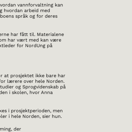
hvordan vannforvaltning kan
 og hvordan arbeid med
aboens språk og for deres
rne har fått til. Materialene
 som har vært med kan være
jektleder for NordUng på
r at prosjektet ikke bare har
 for lærere over hele Norden.
 Studier og Sprogvidenskab på
den i skolen, hvor Anna
kes i prosjektperioden, men
ler i hele Norden, sier hun.
ming, der