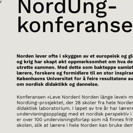
NordUng-
r
konferans
Norden lever ofte i skyggen av et europeisk og gl
og krig har skapt økt oppmerksomhet om hva de
utrette sammen. Med dette som bakteppe samlet
lærere, forskere og formidlere til en stor inspir
Københavns Universitet for å feire resultatene a
om nordisk didaktikk og dannelse.
Konferansen «Leve Norden! Norden länge leve!» m
NordUng-prosjektet, der 28 skoler fra hele Norde
didaktisk laboratorium. I løpet av tre år har lærer
undervisningsopplegg med et nordisk perspektiv 
er over 100 undervisningsforløp som nå finnes fritt
skolen, slik at lærere i hele Norden kan bruke dem