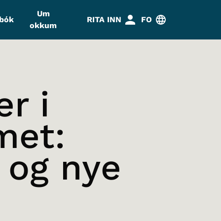
Um
abók
RITA INN
FO
okkum
r i
met:
 og nye