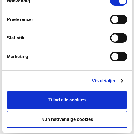
Nødvendig
NORSKT
Fólk, ið tosa málið: Uml. 5 milliónir
Præferencer
Útflutningsorð: Slalom, Fjord og Quisling
Soleiðis heilsast tey: Hei og God dag
Truplast at frambera: Ibsens ripsbusker og andre buskvekster
Statistik
SEINASTA FAKTATEKST
Marketing
TEY SKANDINAVISKU MÁLINI –
UTTANÍFRÁ
Vis detaljer
UM SÁMISKT
Tillad alle cookies
UM GRØNLENDSKT
Kun nødvendige cookies