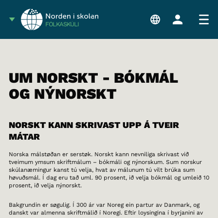
FÓLKASKÚLI
UM NORSKT - BÓKMÁL
OG NÝNORSKT
NORSKT KANN SKRIVAST UPP Á TVEIR
MÁTAR
Norska málstøðan er serstøk. Norskt kann nevniliga skrivast við
tveimum ymsum skriftmálum – bókmáli og nýnorskum. Sum norskur
skúlanæmingur kanst tú velja, hvat av málunum tú vilt brúka sum
høvuðsmál. Í dag eru tað uml. 90 prosent, ið velja bókmál og umleið 10
prosent, ið velja nýnorskt.
Bakgrundin er søgulig. Í 300 ár var Noreg ein partur av Danmark, og
danskt var almenna skriftmálið í Noregi. Eftir loysingina í byrjanini av