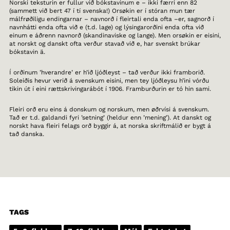
Norski teksturin er fullur við bókstavinum e – ikki færri enn 82
(sammett við bert 47 í tí svenska!) Orsøkin er í stóran mun tær
málfrøðiligu endingarnar – navnorð í fleirtali enda ofta –er, sagnorð í
navnhátti enda ofta við e (t.d. lage) og lýsingarorðini enda ofta við
einum e áðrenn navnorð (skandinaviske og lange). Men orsøkin er eisini,
at norskt og danskt ofta verður stavað við e, har svenskt brúkar
bókstavin ä.
Í orðinum ’hverandre’ er h’ið ljóðleyst – tað verður ikki framborið.
Soleiðis hevur verið á svenskum eisini, men tey ljóðleysu h’ini vórðu
tikin út í eini rættskrivingarábót í 1906. Framburðurin er tó hin sami.
Fleiri orð eru eins á donskum og norskum, men øðrvísi á svenskum.
Tað er t.d. galdandi fyri ’setning’ (heldur enn ’mening’). At danskt og
norskt hava fleiri felags orð byggir á, at norska skriftmálið er bygt á
tað danska.
TAGS