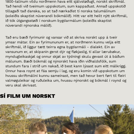
1800-talinum vildu norðmenn hava eitt sjálvstøðugt, norskt skriftmál.
Tað hendi við tveimum uppskotum, sum kappaðust. Annað uppskotið
tillagaði tað danska, so at tað nærkaðist tí norska talumálinum
(soleiðis skaptist núverandi bókmálið). Hitt var eitt heilt nýtt skriftmál,
ið tók útgangsstøði í norskum bygdarmálum (soleiðis skaptist
núverandi nýnorska málið).
Tað eru bæði fyrimunir og vansar við at skriva norskt upp á tveir
ymsar mátar. Ein av fyrimununum er, at norðmenn kunnu velja eitt
skriftmál, ið liggur tætt teirra egna bygdarmáli - dialekt. Ein av
vansunum er, at skipanin gerst dýr og fløkjaslig, tí allar lærubøkur,
myndugleikaskjøl og onnur skjøl av týdningi skulu gevast út á báðum
málunum. Bæði bókmál og nýnorskt hava íðin viðhaldsfólk, sum
stundum fara í stríð um nakað, ið best kann lýsast sum eitt málkríggj.
Onnur hava roynt at fáa semju í lag, og eru komin við uppskotum um
hvussu skriftmálini kunnu sameinast, men tað hevur bert ført til fleiri
valmøguleikar og ruðuleika um, hvussu nýnorskt og bókmál í roynd og
veru skal skrivast.
SÍ FILM UM NORSKT