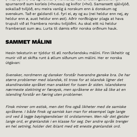
spurnarorð sum korleis (=hvussu) og kvifor (=hví). Samansett sjálvljóð,
sokallað tvíljóð, eru meira vanlig á norskum enn á donskum og
svenskum. Tað er galdandi t.d. fyri ei, øy og au (nei heldur enn nej, øy
heldur enn ø, aust heldur enn øst). Aðrir norðbúgvar plaga at hava
trupult við at frambera norsku tvíljóðini. Au skal eitt nú heldur
framberast sum æu. Lurta til dømis eftir norska orðinum hauk.
SAMMET MÁLINI
Hesin teksturin er týddur til øll norðurlendsku málini. Finn líkheitir og
munir við at skifta runt á øllum síðunum um málini. Her er norska
útgávan:
Svensker, nordmenn og dansker forstår hverandre ganske bra. De har
større problemer med islandsk, til tross for at islandsk ligner det
skandinaviske språket man snakket for tusen år siden. Islandskens
nærmeste slektning er færøysk, men språkene er ikke så like at en
islending forstår en færing uten problemer.
Finsk minner om estisk, men det fins også likheter med de samiske
språkene. I både finsk og samisk kan man for eksempel lage lange
ord ved å legge bøyingsendelser til ordstammen. Men når det gjelder
lange ord, er grønlandsk i en klasse for seg. Der andre språk trenger
en hel setning, holder det iblant med ett eneste grønlandsk ord.