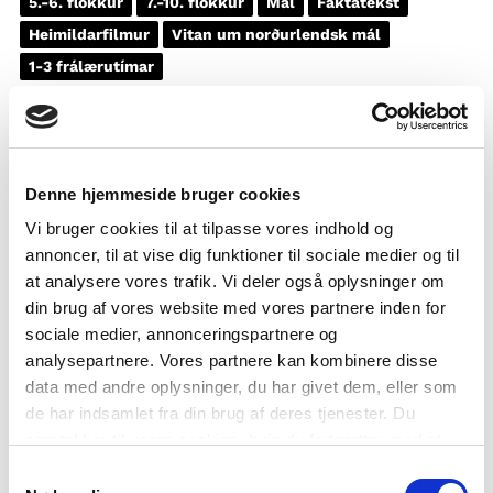
5.-6. flokkur
7.-10. flokkur
Mál
Faktatekst
Heimildarfilmur
Vitan um norðurlendsk mál
1-3 frálærutímar
Denne hjemmeside bruger cookies
Vi bruger cookies til at tilpasse vores indhold og
annoncer, til at vise dig funktioner til sociale medier og til
at analysere vores trafik. Vi deler også oplysninger om
din brug af vores website med vores partnere inden for
sociale medier, annonceringspartnere og
analysepartnere. Vores partnere kan kombinere disse
data med andre oplysninger, du har givet dem, eller som
de har indsamlet fra din brug af deres tjenester. Du
samtykker til vores cookies, hvis du fortsætter med at
anvende vores hjemmeside.
Samtykkevalg