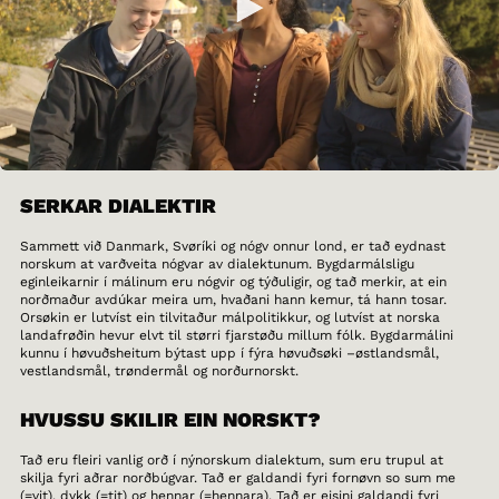
SERKAR DIALEKTIR
Sammett við Danmark, Svøríki og nógv onnur lond, er tað eydnast
norskum at varðveita nógvar av dialektunum. Bygdarmálsligu
eginleikarnir í málinum eru nógvir og týðuligir, og tað merkir, at ein
norðmaður avdúkar meira um, hvaðani hann kemur, tá hann tosar.
Orsøkin er lutvíst ein tilvitaður málpolitikkur, og lutvíst at norska
landafrøðin hevur elvt til størri fjarstøðu millum fólk. Bygdarmálini
kunnu í høvuðsheitum býtast upp í fýra høvuðsøki –østlandsmål,
vestlandsmål, trøndermål og norðurnorskt.
HVUSSU SKILIR EIN NORSKT?
Tað eru fleiri vanlig orð í nýnorskum dialektum, sum eru trupul at
skilja fyri aðrar norðbúgvar. Tað er galdandi fyri fornøvn so sum me
(=vit), dykk (=tit) og hennar (=hennara). Tað er eisini galdandi fyri