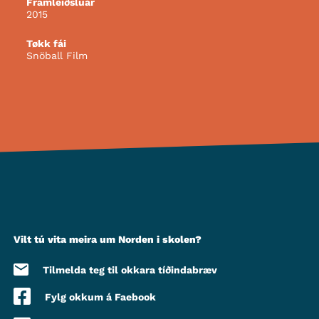
Framleiðsluár
2015
Tøkk fái
Snöball Film
Vilt tú vita meira um Norden i skolen?
Tilmelda teg til okkara tíðindabræv
Fylg okkum á Faebook