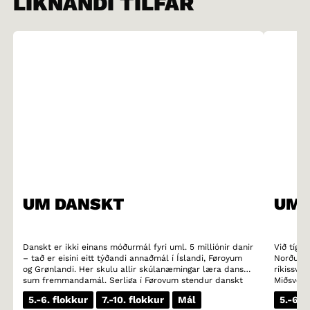
LÍKNANDI TILFAR
UM DANSKT
UM 
Danskt er ikki einans móðurmál fyri uml. 5 milliónir danir
Við tíggj
– tað er eisini eitt týðandi annaðmál í Íslandi, Føroyum
Norðurlo
og Grønlandi. Her skulu allir skúlanæmingar læra danskt
ríkissven
sum fremmandamál. Serliga í Føroyum stendur danskt
Miðsvørík
sterkt. Nógv ung í Føroyum lesa heldur bøkur á donskum
alt landi
5.-6. flokkur
7.-10. flokkur
Mál
5.-6. 
enn á teirra egna móðurmáli. Danskt er eisini eitt týðandi
og gotle