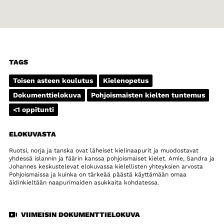
TAGS
Toisen asteen koulutus
Kielenopetus
Dokumenttielokuva
Pohjoismaisten kielten tuntemus
<1 oppitunti
ELOKUVASTA
Ruotsi, norja ja tanska ovat läheiset kielinaapurit ja muodostavat
yhdessä islannin ja fäärin kanssa pohjoismaiset kielet. Amie, Sandra ja
Johannes keskustelevat elokuvassa kielellisten yhteyksien arvosta
Pohjoismaissa ja kuinka on tärkeää päästä käyttämään omaa
äidinkieltään naapurimaiden asukkaita kohdatessa.
VIIMEISIN DOKUMENTTIELOKUVA