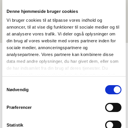
Denne hjemmeside bruger cookies
Vi bruger cookies til at tilpasse vores indhold og
annoncer, til at vise dig funktioner til sociale medier og til
at analysere vores trafik. Vi deler også oplysninger om
din brug af vores website med vores partnere inden for
sociale medier, annonceringspartnere og
analysepartnere. Vores partnere kan kombinere disse
data med andre oplysninger, du har givet dem, eller som
TAGS
de har indsamlet fra din brug af deres tjenester. Du
Toisen asteen koulutus
Kielenopetus
samtykker til vores cookies, hvis du fortsætter med at
Yhteiskuntaoppi
Ympäristöoppi
Dokumenttielokuva
anvende vores hjemmeside.
Samtykkevalg
Nødvendig
Pohjoismaisen kulttuurin ymmärtäminen
Vastuullisuus
Suomi
1-3 oppituntia
Præferencer
Statistik