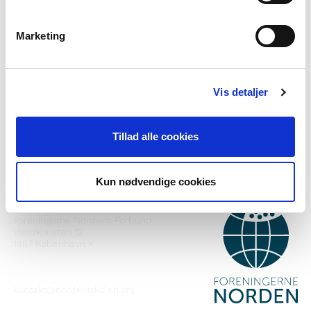
Marketing
Haluatko lisätietoa Norden i skolanista?
Tilaa uutiskirje
Vis detaljer
Seuraa meitä Facebookissa
Tillad alle cookies
Seuraa meitä Instagramissa
Kun nødvendige cookies
YHTEYSTIEDOT
Foreningerne Nordens Forbund
Vandkunsten 12
1467
København K
kontakt@nordeniskolen.org