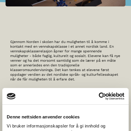
Gjennom Norden i skolen har du muligheten til å komme i
kontakt med en vennskapsklasse i et annet nordisk land. En
vennskapsklasserelasjon åpner for mange spennende
muligheter - både faglig, kulturelt og sosialt. Elevene kan få nye
venner og ha det morsomt samtidig som de lærer på en måte
som er annerledes enn den tradisjonelle
klasseromsundervisninga. Det kan tenkes at elevene først
oppdager verdien av det nordiske språk- og kulturfellesskapet
når de får muligheten til å erfare det.
På denne siden kan du søke vennskapsklasser fra hele Norden.
Du kan spesifisere hva slags vennskapsklasse du og klassen
søker under de forskjellige funksjonene. Vær oppmerksom på
at klassetrinnene er ulike i de nordiske landene. Klikk på
Klassetrinn i Norden
under for å se forskjellene.
Denne nettsiden anvender cookies
10 anbefalinger til et vellykket vennskapsklassesamarbeid
Vi bruker informasjonskapsler for å gi innhold og