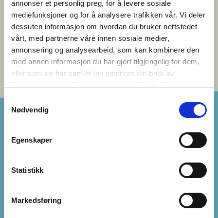
Når Norden kommer nært – to lærere deler sine erfaringer
annonser et personlig preg, for å levere sosiale
med vennskapsklassesamarbeid
mediefunksjoner og for å analysere trafikken vår. Vi deler
dessuten informasjon om hvordan du bruker nettstedet
LOGG INN
vårt, med partnerne våre innen sosiale medier,
annonsering og analysearbeid, som kan kombinere den
med annen informasjon du har gjort tilgjengelig for dem,
eller som de har samlet inn gjennom din bruk av
tjenestene deres. Du godtar automatisk vår bruk av
informasjonskapsler ved å bruke nettstedet vårt.
Samtykkevalg
Nødvendig
Egenskaper
VENNSKAPSKLASSER
Statistikk
{0} KLASSER I NORDEN SØKER NÅ
Markedsføring
SORTER