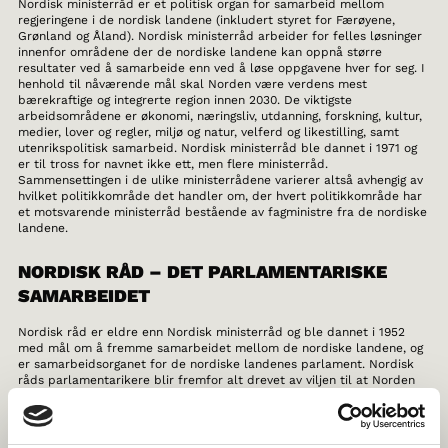
Nordisk ministerråd er et politisk organ for samarbeid mellom
regjeringene i de nordisk landene (inkludert styret for Færøyene,
Grønland og Åland). Nordisk ministerråd arbeider for felles løsninger
innenfor områdene der de nordiske landene kan oppnå større
resultater ved å samarbeide enn ved å løse oppgavene hver for seg. I
henhold til nåværende mål skal Norden være verdens mest
bærekraftige og integrerte region innen 2030. De viktigste
arbeidsområdene er økonomi, næringsliv, utdanning, forskning, kultur,
medier, lover og regler, miljø og natur, velferd og likestilling, samt
utenrikspolitisk samarbeid. Nordisk ministerråd ble dannet i 1971 og
er til tross for navnet ikke ett, men flere ministerråd.
Sammensettingen i de ulike ministerrådene varierer altså avhengig av
hvilket politikkområde det handler om, der hvert politikkområde har
et motsvarende ministerråd bestående av fagministre fra de nordiske
landene.
NORDISK RÅD – DET PARLAMENTARISKE
SAMARBEIDET
Nordisk råd er eldre enn Nordisk ministerråd og ble dannet i 1952
med mål om å fremme samarbeidet mellom de nordiske landene, og
er samarbeidsorganet for de nordiske landenes parlament. Nordisk
råds parlamentarikere blir fremfor alt drevet av viljen til at Norden
skal være en bra region å bo, leve og arbeide i. Dette er også det
primere målet for de forslagene som oppstår i Nordisk råd. Et forslag
som realiseres og som har gitt en stor innvirkning på samfunnet er den
nordiske passunionen som lar nordiske medborgere reise uten pass i