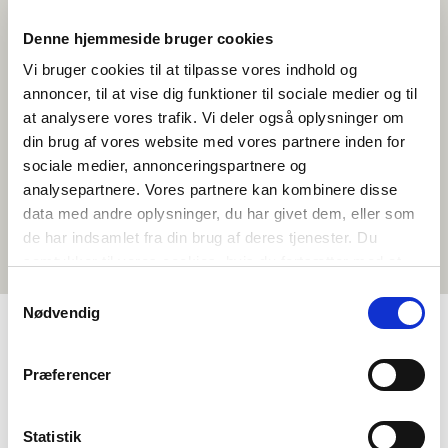
de nordiske landene. Denne ble opprettet i 1954.
Denne hjemmeside bruger cookies
Rådet har 87 valgte ledermøter. Danmark, Finland, Norge og Sverige
har 20 ledermøter hver, hvorav Danmarks representanter består av to
Vi bruger cookies til at tilpasse vores indhold og
fra Færøyene og to fra Grønland, mens Finland har to representanter
annoncer, til at vise dig funktioner til sociale medier og til
fra Åland. Island har syv ledermøter. Rådets medlemmer sitter i
landenes parlamenter og utnevnes av parlamentene etter forslag fra
at analysere vores trafik. Vi deler også oplysninger om
partigrupperinger. Direkte valg til Nordisk råd forekommer ikke.
din brug af vores website med vores partnere inden for
sociale medier, annonceringspartnere og
analysepartnere. Vores partnere kan kombinere disse
Les mer om Nordisk råd
data med andre oplysninger, du har givet dem, eller som
de har indsamlet fra din brug af deres tjenester. Du
samtykker til vores cookies, hvis du fortsætter med at
anvende vores hjemmeside.
Samtykkevalg
Nødvendig
MENY
Præferencer
Om oss
Statistik