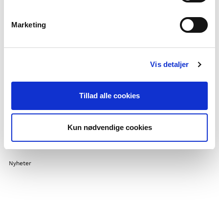
Kontakt
Ofte stilte spørsmål
Marketing
Om Forening i Norden
Andre prosjekter
Støttemuligheter
Vis detaljer
Nordisk samarbeid
Tillad alle cookies
Flere nordiske utdanningsaktører
Ha praksis hos oss
Privatlivspolitik og GDPR
Kun nødvendige cookies
Cookiepolitik
Nyheter