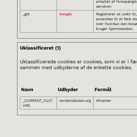
antallet af forespørgsle
serveren
_gid
Google
Registrerer et unikt ID
anvendes til at føre sta
over hvordan den bes
bruger hjemmesiden.
Uklassificeret (1)
Uklassificerede cookies er cookies, som vi er i fæ
sammen med udbyderne af de enkelte cookies.
Navn
Udbyder
Formål
_CURRENT_CULT
nordeniskolen.org
Afventer
URE