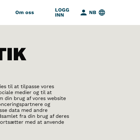
LOGG
Om oss
NB
INN
TIK
s til at tilpasse vores
ociale medier og til at
om din brug af vores website
onceringspartnere og
isse data med andre
dsamlet fra din brug af deres
u fortsætter med at anvende