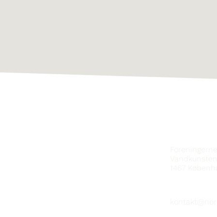
KONTAKT
Foreningern
Vandkunsten
1467
Københ
kontakt@nor