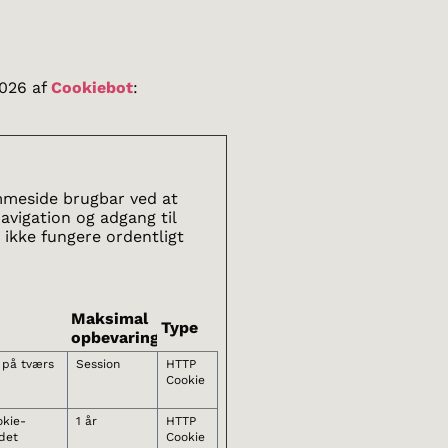
2026 af
Cookiebot
:
mmeside brugbar ved at
vigation og adgang til
ikke fungere ordentligt
Maksimal
Type
opbevaringstid
 på tværs
Session
HTTP
Cookie
kie-
1 år
HTTP
det
Cookie