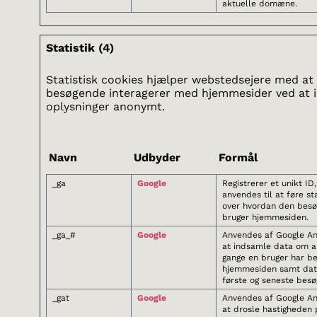
aktuelle domæne.
Statistik (4)
Statistisk cookies hjælper webstedsejere med at
besøgende interagerer med hjemmesider ved at 
oplysninger anonymt.
Navn
Udbyder
Formål
_ga
Google
Registrerer et unikt ID
anvendes til at føre sta
over hvordan den bes
bruger hjemmesiden.
_ga_#
Google
Anvendes af Google Ana
at indsamle data om an
gange en bruger har b
hjemmesiden samt dat
første og seneste besø
_gat
Google
Anvendes af Google Ana
at drosle hastigheden 