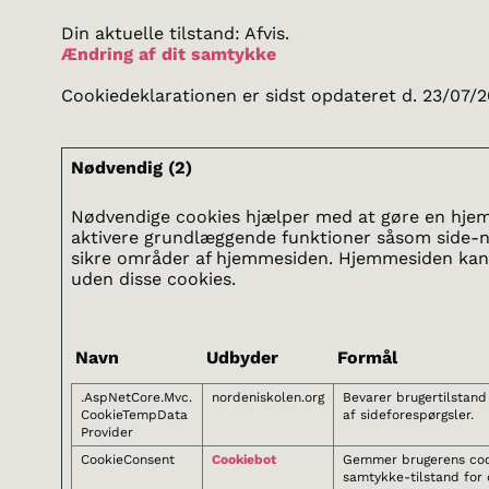
Din aktuelle tilstand: Afvis.
Ændring af dit samtykke
Cookiedeklarationen er sidst opdateret d. 23/07/
Nødvendig (2)
Nødvendige cookies hjælper med at gøre en hje
aktivere grundlæggende funktioner såsom side-na
sikre områder af hjemmesiden. Hjemmesiden kan 
uden disse cookies.
Navn
Udbyder
Formål
.AspNetCore.Mvc.
nordeniskolen.org
Bevarer brugertilstand
CookieTempData
af sideforespørgsler.
Provider
CookieConsent
Cookiebot
Gemmer brugerens coo
samtykke-tilstand for 