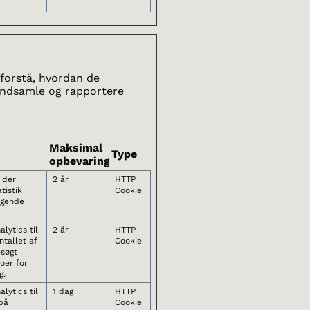
 forstå, hvordan de
indsamle og rapportere
Maksimal
Type
opbevaringstid
, der
2 år
HTTP
tistik
Cookie
øgende
lytics til
2 år
HTTP
tallet af
Cookie
esøgt
oer for
g.
lytics til
1 dag
HTTP
på
Cookie