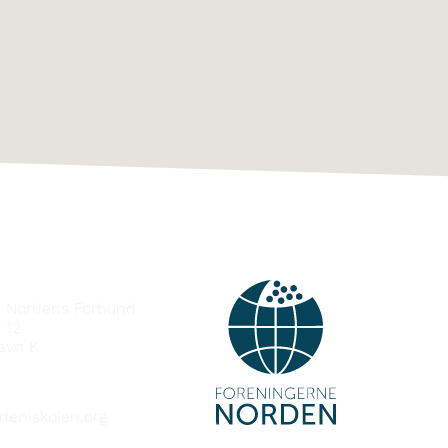
e Nordens Forbund
 12
avn K
deniskolen.org