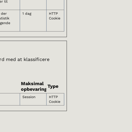
r til
, der
1 dag
HTTP
tistik
Cookie
øgende
rd med at klassificere
Maksimal
Type
opbevaringstid
Session
HTTP
Cookie