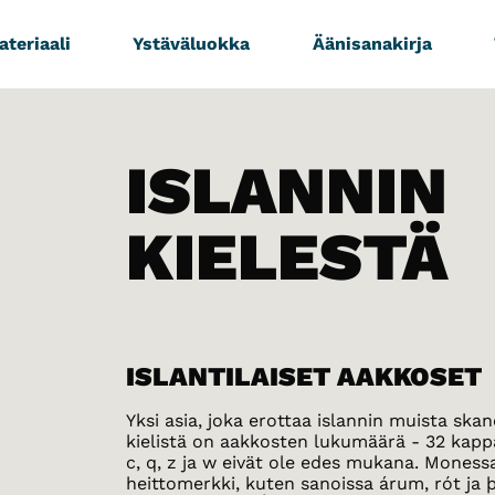
teriaali
Ystäväluokka
Äänisanakirja
ISLANNIN
KIELESTÄ
ISLANTILAISET AAKKOSET
Yksi asia, joka erottaa islannin muista skan
kielistä on aakkosten lukumäärä - 32 kappa
c, q, z ja w eivät ole edes mukana. Moness
heittomerkki, kuten sanoissa árum, rót ja þ