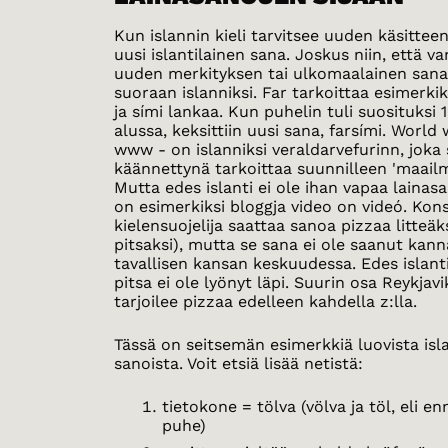
Kun islannin kieli tarvitsee uuden käsitteen
uusi islantilainen sana. Joskus niin, että v
uuden merkityksen tai ulkomaalainen san
suoraan islanniksi. Far tarkoittaa esimerk
ja sími lankaa. Kun puhelin tuli suosituksi
alussa, keksittiin uusi sana, farsími. World
www - on islanniksi veraldarvefurinn, joka
käännettynä tarkoittaa suunnilleen 'maail
Mutta edes islanti ei ole ihan vapaa lainasa
on esimerkiksi bloggja video on videó. Kons
kielensuojelija saattaa sanoa pizzaa litteäksi
pitsaksi), mutta se sana ei ole saanut kan
tavallisen kansan keskuudessa. Edes islant
pitsa ei ole lyönyt läpi. Suurin osa Reykjavi
tarjoilee pizzaa edelleen kahdella z:lla.
Tässä on seitsemän esimerkkiä luovista isla
sanoista. Voit etsiä lisää netistä:
tietokone = tölva (völva ja töl, eli en
puhe)