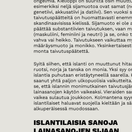
ongelmia. Kielioppi on suurilta osin muut
esimerkiksi neljä sijamuotoa ovat samat (no
genetiivi, akkusatiivi ja datiivi). Sen vuoksi
taivutuspäätteitä on huomattavasti enem
skandinaavisissa kielissä. Sijamuoto ei ole 
päättää substantiivien taivutuksen, vaan 
(maskuliini, feminiini ja neutri) ja se, onko 
vahva vai heikko. Taivutukseen vaikuttaa 
määräysmuoto ja monikko. Yksinkertaisesti
monta taivutuspäätettä.
Syitä siihen, että islanti on muuttunut hi
ruotsi, norja ja tanska on monia. Yksi syy o
islantia puhutaan eristäytyneellä saarella. K
saanut yhtä paljon ulkopuolisia vaikutteita
se, että islannin monimutkainen taivutusjä
lainasanojen käytön vaikeaksi. Vieraiden s
vaikea sulautua joukkoon. Kolmantena syyn
islantilaiset haluavat suojella kieltään ja sä
alkuperäisessä muodossaan.
ISLANTILAISIA SANOJA
LAINASANOJEN SIJAAN