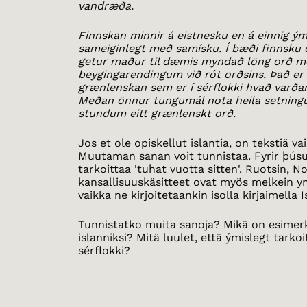
vandræða.
Finnskan minnir á eistnesku en á einnig ým
sameiginlegt með samísku. Í bæði finnsku
getur maður til dæmis myndað löng orð m
beygingarendingum við rót orðsins. Það er
grænlenskan sem er í sérflokki hvað varðar
Meðan önnur tungumál nota heila setning
stundum eitt grænlenskt orð.
Jos et ole opiskellut islantia, on tekstiä 
Muutaman sanan voit tunnistaa. Fyrir þús
tarkoittaa 'tuhat vuotta sitten'. Ruotsin, N
kansallisuuskäsitteet ovat myös melkein y
vaikka ne kirjoitetaankin isolla kirjaimella I
Tunnistatko muita sanoja? Mikä on esimerki
islanniksi? Mitä luulet, että ýmislegt tarkoi
sérflokki?