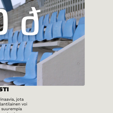
STI
inaavia, jota
lantilainen voi
n suurempia