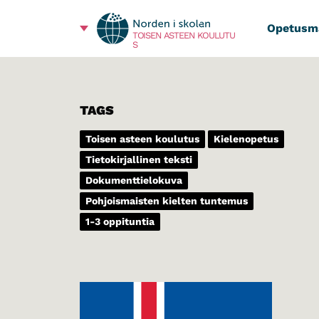
Opetusma
TOISEN ASTEEN KOULUTU
S
TAGS
Toisen asteen koulutus
Kielenopetus
Tietokirjallinen teksti
Dokumenttielokuva
Pohjoismaisten kielten tuntemus
1-3 oppituntia