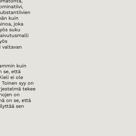
tumatonta,
minatiivi,
 substantiivien
män kuin
ainoa, joka
myös suku
taivutusmalli
myös
 valtavan
taammin kuin
n se, että
ieli ei ole
. Toinen syy on
rjestelmä tekee
anojen on
ä on se, että
ilyttää sen