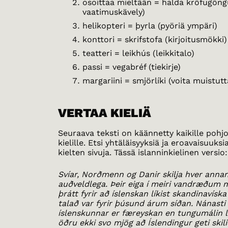
osoittaa mieltään = halda kröfugöng
vaatimuskävely)
helikopteri = þyrla (pyöriä ympäri)
konttori = skrifstofa (kirjoitusmökki)
teatteri = leikhús (leikkitalo)
passi = vegabréf (tiekirje)
margariini = smjörlíki (voita muistut
VERTAA KIELIÄ
Seuraava teksti on käännetty kaikille pohjo
kielille. Etsi yhtäläisyyksiä ja eroavaisuuks
kielten sivuja. Tässä islanninkielinen versio:
Svíar, Norðmenn og Danir skilja hver ann
auðveldlega. Þeir eiga í meiri vandræðum 
þrátt fyrir að íslenskan líkist skandinavís
talað var fyrir þúsund árum síðan. Nánasti 
íslenskunnar er færeyskan en tungumálin l
öðru ekki svo mjög að Íslendingur geti skil