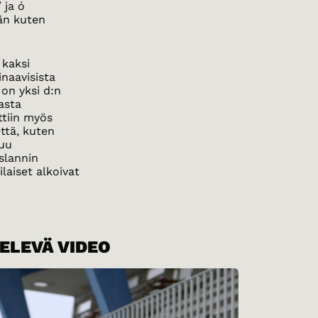
 ja ó
än kuten
 kaksi
naavisista
 on yksi d:n
asta
ttiin myös
ttä, kuten
tuu
islannin
ilaiset alkoivat
TELEVÄ VIDEO