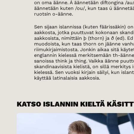
on oma äänne. Á äännetään diftongina /au/
äännetään kuten /ou/, kun taas ú äännetä
ruotsin o-äänne.
Sen sijaan islannissa (kuten fäärissäkin) on
aakkosta, jotka puuttuvat kokonaan skandi
aakkosista, nimittäin þ (thorn) ja ð (ed). Ed
muodoista, kun taas thorn on jäänne vanh
riimukirjaimistosta. Jonkin aikaa sitä käyte
englannin kielessä merkitsemään th-äänne
sanoissa think ja thing. Vaikka äänne puut
skandinaavisista kielistä, on sillä merkitys 
kielessä. Sen vuoksi kirjain säilyi, kun islant
käyttää latinalaisia aakkosia.
KATSO ISLANNIN KIELTÄ KÄSIT