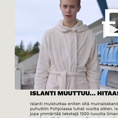
ISLANTI MUUTTUU… HITAA
Islanti muistuttaa eniten sitä muinaisskand
puhuttiin Pohjolassa tuhat vuotta sitten. Is
jopa ymmärtää tekstejä 1200-luvulta ilma