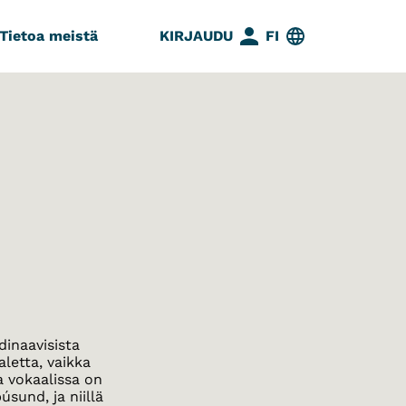
Tietoa meistä
KIRJAUDU
FI
dinaavisista
letta, vaikka
a vokaalissa on
úsund, ja niillä