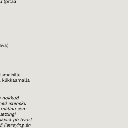
u (pitää
tava)
ismaisille
ia klikkaamalla
an nokkuð
með íslensku
ka málinu sem
ættingi
íkjast þó hvort
ið Færeying án