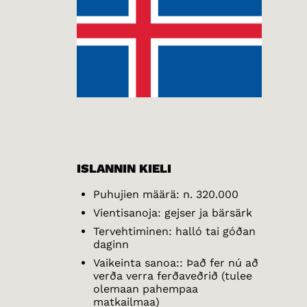
ISLANNIN KIELI
Puhujien määrä: n. 320.000
Vientisanoja: gejser ja bärsärk
Tervehtiminen: halló tai góðan
daginn
Vaikeinta sanoa:: Það fer nú að
verða verra ferðaveðrið (tulee
olemaan pahempaa
matkailmaa)