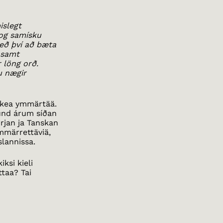
islegt
 og samísku
eð því að bæta
 samt
 löng orð.
u nægir
vaikea ymmärtää.
und árum síðan
orjan ja Tanskan
mmärrettäviä,
slannissa.
ksi kieli
ttaa? Tai