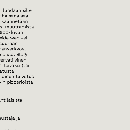
, luodaan sille
anha sana saa
a käännetään
iksi muuttamista
 1900-luvun
 wide web -eli
 suoraan
manverkkoa'.
noista. Blogi
ervatiivinen
 leiväksi (tai
natusta
ilainen taivutus
kin pizzerioista
ntilaisista
nustaja ja