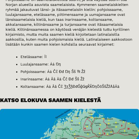
Norjan alueella asuvista saamelaisista. Kymmenen saamelaiskielten
ryhmää jakautuvat länsi- ja itäsaamelaisiin kieliin: pohjoissaame,
luulajansaame, eteläsaame, piitimensaame ja uumajansaame ovat
länsisaamelaisia kieliä, kun taas inarinsaame, koltansaame,
akkalansaame, kiltinänsaame ja turjansaame ovat itäsaamelaisia
kieliä. Kiltinänsaamessa on käytössä venäjän kielestä tuttu kyrillinen
kirjaimisto, mutta muita saamen kieliä kirjoitetaan latinalaisilla
aakkosilla, kuten muita pohjoismaisia kieliä. Latinalaiseen aakkostoon
lisätään kunkin saamen kielen kohdalla seuraavat kirjaimet:
Eteläsaame: Ïï
Luulajansaame: Áá Ŋŋ
Pohjoissaame: Áá Čč Đđ Ŋŋ Šš Ŧŧ Žž
Inarinsaame: Áá Ââ Ää Čč Đđ Šš Žž
Koltansaame: Áá Ââ Čč ƷʒǮǯĐđǦǧǤǥǨǩŊŋÕõŠšŽžÅåÄä
KATSO ELOKUVA SAAMEN KIELESTÄ