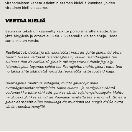
viranomaisten kanssa asiointiin saamen kielellä kunnissa, joiden
virallinen kieli on saame.
VERTAA KIELIÄ
Seuraava teksti on käännetty kaikille pohjoismaisille kielille. Etsi
yhtäläisyyksiä ja eroavaisuuksia klikkaamalla kielten sivuja. Tässä
samenkielen versio:
Ruoŧŧelaččat, dáččat ja dánskkalaččat impirdit guhte guimmiid obba
buorit. Sis lea váddasit Islánddagielain, vaikko islánddagiella lea
sullasas dan davviriikalaš gielain mii ságastuvvui duhát jagi áigi.
Islánddagiela lagamus sohka lea Fearagiella, muhto gielat eaba leat
nu lahka ahte islándalaš ipmirda fearalačča váttisvuođaid haga.
Suomagiella muitthua estagiela, muhto gávdnojit maid
ovttaláganvuođat sámigielain. Sikhe suoma- ja sámigielas sáhttá
ovdamerkka dihte ráhkadit guhkes sániid sojahangehčosiiguin. Muhto
mii guoská guhkes sániid de Ruonáeatnangiella lea erenomáš. Go eará
gielat dárbbahit olles cealkkaga de muhtimin lea nuogis dušše ovtta
sániin ruonáeatnangillii.