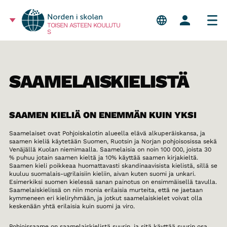
TOISEN ASTEEN KOULUTU
S
SAAMELAISKIELISTÄ
SAAMEN KIELIÄ ON ENEMMÄN KUIN YKSI
Saamelaiset ovat Pohjoiskalotin alueella elävä alkuperäiskansa, ja
saamen kieliä käytetään Suomen, Ruotsin ja Norjan pohjoisosissa sekä
Venäjällä Kuolan niemimaalla. Saamelaisia on noin 100 000, joista 30
% puhuu jotain saamen kieltä ja 10% käyttää saamen kirjakieltä.
Saamen kieli poikkeaa huomattavasti skandinaavisista kielistä, sillä se
kuuluu suomalais-ugrilaisiin kieliin, aivan kuten suomi ja unkari.
Esimerkiksi suomen kielessä sanan painotus on ensimmäisellä tavulla.
Saamelaiskielissä on niin monia erilaisia murteita, että ne jaetaan
kymmeneen eri kieliryhmään, ja jotkut saamelaiskielet voivat olla
keskenään yhtä erilaisia kuin suomi ja viro.
Pohjoissaame on saamelaiskielistä suurin, ja sitä käyttää suurin osa