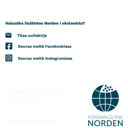
Haluatko lisätietoa Norden i skolanista?
Tilaa uutiskirje
Seuraa meitä Facebookissa
Seuraa meitä Instagramissa
YHTEYSTIEDOT
Foreningerne Nordens Forbund
Vandkunsten 12
1467
København K
kontakt@nordeniskolen.org