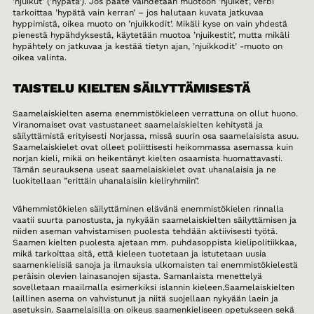
’njuikut’ (’hypätä’). Jos pääte vaihdetaan muotoon ’njuiket’, verbi
tarkoittaa ’hypätä vain kerran’ – jos halutaan kuvata jatkuvaa
hyppimistä, oikea muoto on ’njuikkodit’. Mikäli kyse on vain yhdestä
pienestä hypähdyksestä, käytetään muotoa ’njuikestit’, mutta mikäli
hypähtely on jatkuvaa ja kestää tietyn ajan, ’njuikkodit’ -muoto on
oikea valinta.
TAISTELU KIELTEN SÄILYTTÄMISESTÄ
Saamelaiskielten asema enemmistökieleen verrattuna on ollut huono.
Viranomaiset ovat vastustaneet saamelaiskielten kehitystä ja
säilyttämistä erityisesti Norjassa, missä suurin osa saamelaisista asuu.
Saamelaiskielet ovat olleet poliittisesti heikommassa asemassa kuin
norjan kieli, mikä on heikentänyt kielten osaamista huomattavasti.
Tämän seurauksena useat saamelaiskielet ovat uhanalaisia ja ne
luokitellaan ”erittäin uhanalaisiin kieliryhmiin”.
Vähemmistökielen säilyttäminen elävänä enemmistökielen rinnalla
vaatii suurta panostusta, ja nykyään saamelaiskielten säilyttämisen ja
niiden aseman vahvistamisen puolesta tehdään aktiivisesti työtä.
Saamen kielten puolesta ajetaan mm. puhdasoppista kielipolitiikkaa,
mikä tarkoittaa sitä, että kieleen tuotetaan ja istutetaan uusia
saamenkielisiä sanoja ja ilmauksia ulkomaisten tai enemmistökielestä
peräisin olevien lainasanojen sijasta. Samanlaista menettelyä
sovelletaan maailmalla esimerkiksi islannin kieleen.Saamelaiskielten
laillinen asema on vahvistunut ja niitä suojellaan nykyään laein ja
asetuksin. Saamelaisilla on oikeus saamenkieliseen opetukseen sekä