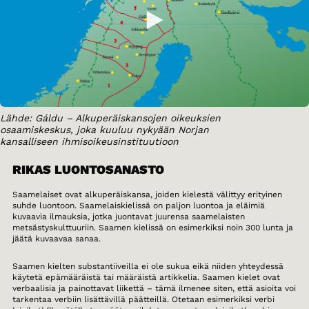
Lähde: Gáldu – Alkuperäiskansojen oikeuksien
osaamiskeskus, joka kuuluu nykyään Norjan
kansalliseen ihmisoikeusinstituutioon
RIKAS LUONTOSANASTO
Saamelaiset ovat alkuperäiskansa, joiden kielestä välittyy erityinen
suhde luontoon. Saamelaiskielissä on paljon luontoa ja eläimiä
kuvaavia ilmauksia, jotka juontavat juurensa saamelaisten
metsästyskulttuuriin. Saamen kielissä on esimerkiksi noin 300 lunta ja
jäätä kuvaavaa sanaa.
Saamen kielten substantiiveilla ei ole sukua eikä niiden yhteydessä
käytetä epämääräistä tai määräistä artikkelia. Saamen kielet ovat
verbaalisia ja painottavat liikettä – tämä ilmenee siten, että asioita voi
tarkentaa verbiin lisättävillä päätteillä. Otetaan esimerkiksi verbi