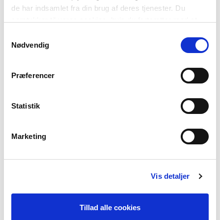
de har indsamlet fra din brug af deres tjenester. Du
samtykker til vores cookies, hvis du fortsætter med at
anvende vores hjemmeside.
Samtykkevalg
Nødvendig
SAAMELAISKIELET
Præferencer
Kielet: pohjoissaame, eteläsaame, luulajansaame, inarinsaame,
koltansaame, piitimensaame, uumajansaame, akkalansaame,
kiltinänsaame, turjansaame
Statistik
Puhujien lukumäärä: 20-30 tuhatta
Näin tervehdit saameksi: Buorre beaivi (’Hyvää päivää’
pohjoissaameksi)
Marketing
VIIMEISIN TIETOKIRJALLINEN TEKSTI
Vis detaljer
POHJOISMAISET PARLAMENTAARIKOT
VASTAAVAT
Tillad alle cookies