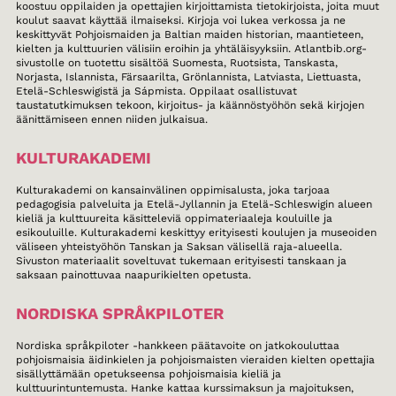
koostuu oppilaiden ja opettajien kirjoittamista tietokirjoista, joita muut
koulut saavat käyttää ilmaiseksi. Kirjoja voi lukea verkossa ja ne
keskittyvät Pohjoismaiden ja Baltian maiden historian, maantieteen,
kielten ja kulttuurien välisiin eroihin ja yhtäläisyyksiin. Atlantbib.org-
sivustolle on tuotettu sisältöä Suomesta, Ruotsista, Tanskasta,
Norjasta, Islannista, Färsaarilta, Grönlannista, Latviasta, Liettuasta,
Etelä-Schleswigistä ja Sápmista. Oppilaat osallistuvat
taustatutkimuksen tekoon, kirjoitus- ja käännöstyöhön sekä kirjojen
äänittämiseen ennen niiden julkaisua.
KULTURAKADEMI
Kulturakademi on kansainvälinen oppimisalusta, joka tarjoaa
pedagogisia palveluita ja Etelä-Jyllannin ja Etelä-Schleswigin alueen
kieliä ja kulttuureita käsitteleviä oppimateriaaleja kouluille ja
esikouluille. Kulturakademi keskittyy erityisesti koulujen ja museoiden
väliseen yhteistyöhön Tanskan ja Saksan välisellä raja-alueella.
Sivuston materiaalit soveltuvat tukemaan erityisesti tanskaan ja
saksaan painottuvaa naapurikielten opetusta.
NORDISKA SPRÅKPILOTER
Nordiska språkpiloter -hankkeen päätavoite on jatkokouluttaa
pohjoismaisia äidinkielen ja pohjoismaisten vieraiden kielten opettajia
sisällyttämään opetukseensa pohjoismaisia kieliä ja
kulttuurintuntemusta. Hanke kattaa kurssimaksun ja majoituksen,