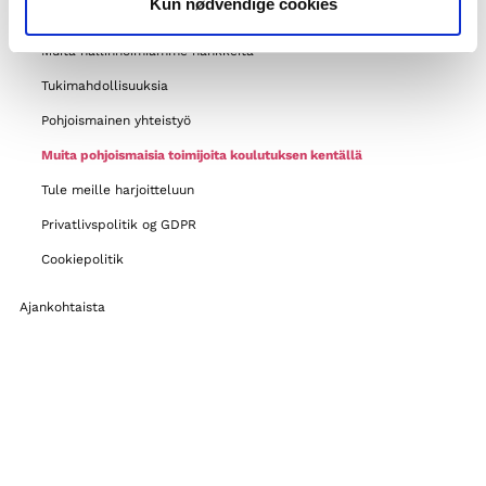
Kun nødvendige cookies
Tietoa Norden-yhdistyksistä
Muita hallinnoimiamme hankkeita
Tukimahdollisuuksia
Pohjoismainen yhteistyö
Muita pohjoismaisia toimijoita koulutuksen kentällä
Tule meille harjoitteluun
Privatlivspolitik og GDPR
Cookiepolitik
Ajankohtaista