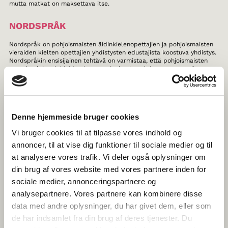
mutta matkat on maksettava itse.
NORDSPRÅK
Nordspråk on pohjoismaisten äidinkielenopettajien ja pohjoismaisten
vieraiden kielten opettajien yhdistysten edustajista koostuva yhdistys.
Nordspråkin ensisijainen tehtävä on varmistaa, että pohjoismaisten
peruskoulujen, lukioiden ja opettajankoulutuslaitosten opettajien
tietämys muiden Pohjoismaiden kulttuureista ja kirjallisuudesta on
ajan tasalla ja että heillä on tarvittavat työkalut pohjoismaisten
kielten opettamiseen sekä naapurikielenä että vieraana kielenä.
Nordspråk on työskennellyt pohjoismaisille opettajille suunnattujen
kurssien ja julkaisujen kehittämisen parissa yli 30 vuotta.
Denne hjemmeside bruger cookies
THE HISTORY OF NORDIC WOMEN’S
Vi bruger cookies til at tilpasse vores indhold og
LITERATURE
annoncer, til at vise dig funktioner til sociale medier og til
at analysere vores trafik. Vi deler også oplysninger om
Tältä sivustolta saat tietoa pohjoismaisen naiskirjallisuuden
din brug af vores website med vores partnere inden for
uusimmista tuulista ja pääset syventymään Suomen, Ruotsin, Norjan,
Tanskan, Islannin, Färsaarten, Grönlannin ja Ahvenanmaan yli
sociale medier, annonceringspartnere og
tuhatvuotiseen naiskirjallisuuden historiaan. Sivuston materiaalit ovat
analysepartnere. Vores partnere kan kombinere disse
kokonaan Pohjolan johtavien kirjallisuushistorian tutkijoiden käsialaa.
data med andre oplysninger, du har givet dem, eller som
TEGNTUBE
de har indsamlet fra din brug af deres tjenester. Du