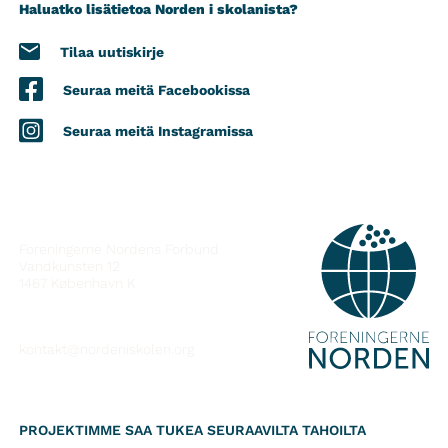
Haluatko lisätietoa Norden i skolanista?
Tilaa uutiskirje
Seuraa meitä Facebookissa
Seuraa meitä Instagramissa
YHTEYSTIEDOT
Foreningerne Nordens Forbund
Vandkunsten 12
1467
København K
kontakt@nordeniskolen.org
PROJEKTIMME SAA TUKEA SEURAAVILTA TAHOILTA