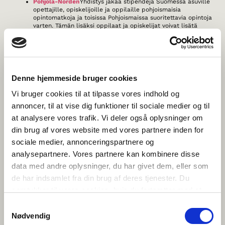
Pohjola-Norden
Yhdistys jakaa stipendejä Suomessa asuville
opettajille, opiskelijoille ja oppilaille pohjoismaisia
opintomatkoja ja toisissa Pohjoismaissa suoritettavia opintoja
varten. Tämän lisäksi oppilaat ja opiskelijat voivat lisätä
Pohjola-tietouttaan erilaisilla kieli- ja kulttuurikursseilla sekä
oppilaskonferensseissa.
Foreningen Norden
(Norja)
Norjan Norden-yhdistyksen
jäsenluokat ja -oppilasryhmät voivat hakea yhdistykseltä
tukea. Tukea myönnetään ensisijaisesti hankkeisiin, joiden
Denne hjemmeside bruger cookies
tavoitteena on oppilasvaihto pohjoismaisen ystäväluokan
kanssa. Norden-yhdistyksen jäsenkoulujen yksittäiset
Vi bruger cookies til at tilpasse vores indhold og
opettajat ja opettaja ryhmät voivat myös hakea tukea
koulujen välistä yhteistyötä, opettajavaihtoa tai opintomatkoja
annoncer, til at vise dig funktioner til sociale medier og til
valmisteleviin suunnittelumatkoihin.
at analysere vores trafik. Vi deler også oplysninger om
Foreningen Norden
(Danmark)
Tanskan Norden-yhdistys
din brug af vores website med vores partnere inden for
hallinnoi pienimuotoista määrärahaa, joka on tarkoitettu
tukemaan islantilais nuorten opintoja tanskalaisissa
sociale medier, annonceringspartnere og
sisäoppilaitoksissa.Tukea voi saada opintoihin
analysepartnere. Vores partnere kan kombinere disse
kansanopistoissa (folkehøjskole), käsityöopistoissa
(håndarbejdsskole), nuorille suunnatuissa kansanopistoissa
data med andre oplysninger, du har givet dem, eller som
(ungdomshøjskole) tai peruskoulun ja toisen asteen opintojen
de har indsamlet fra din brug af deres tjenester. Du
välisiä vapaaehtoisia opintoja tarjoavissa oppilaitoksissa
(efterskole).
samtykker til vores cookies, hvis du fortsætter med at
anvende vores hjemmeside.
Samtykkevalg
KAHDEN MAAN VÄLISET
Nødvendig