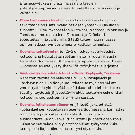
Erasmus+-tukea muissa maissa sijaitsevien
yhteistyökumppanien kanssa toteutettaviin hankkeisiin ja
vaihtoihin.
Clara Lachmanns fond
on skandinaavinen säätiö, jonka
tavoitteena on lisätä skandinaavisen yhteenkuuluvuuden
tunnetta. Tukea myönnetään Ruotsissa, Norjassa, Islannissa ja
Tanskassa, mukaan lukien Färsaaret ja Grönlanti,
toteutettaviin tapahtumiin. Säätiö tukee muun muassa
opintomatkoja, symposiumeja ja kulttuuritoimintaa.
Svenska kulturfonden
t
ehtävä on tukea ruotsinkielistä
kulttuuria ja koulutusta, ruotsin kieltä ja ruotsinkielistä
toimintaa Suomessa. Stipendejä ja apurahoja voivat hakea
Suomessa asuvat yksityishenkilöt, työryhmät ja järjestöt.
Vestnordisk hovedstadsfond - Nuuk, Reykjavik, Tórshavn
Rahaston tavoite on vahvistaa Nuukin, Reykjavíkin ja
Tórshavnin asukkaiden ja poliittisten toimijoiden välistä
ymmärrystä ja yhteistyötä sekä jakaa taloudellista tukea
tässä yhteydessä järjestettäviin aktiviteetteihin esimerkiksi
kulttuurin, koulutuksen ja urheilun saralla.
Svenska folkskolans vänner
on järjestö, joka edistää
ruotsinkielisen koulutuksen asemaa Suomessa ja kannattaa
moninaista ja suvaitsevaista yhteiskuntaa, jossa
suomenruotsilla on vahva, tunnustettu ja positiivinen rooli.
Tukea voivat hakea niin yksityishenkilöt, työryhmät kuin
koulujen ja järjestöjen kaltaiset yhdistyksetkin.