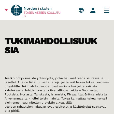
TOISEN ASTEEN KOULUTU
S
TUKIMAHDOLLISUUK
SIA
Teetkö pohjoismaista yhteistyötä, jonka haluaisit viedä seuraavalle
tasolle? Alle on listattu useita tahoja, joilta voit hakea tukea unelmiesi
projektille. Tukimahdollisuudet ovat avoinna hakijoille kaikista
kahdeksasta Pohjoismaasta ja itsehallintoalueilta – Suomesta,
Ruotsista, Norjasta, Tanskasta, Islannista, Färsaarilta, Grönlannista ja
Ahvenanmaalta – jollei toisin mainita. Tukea kannattaa hakea hyvissä
ajoin ennen suunnitellun projektin alkua, sillä
useiden rahastojen hakuajat ovat rajoitetut ja käsittelyajat saattavat
olla pitkiä.