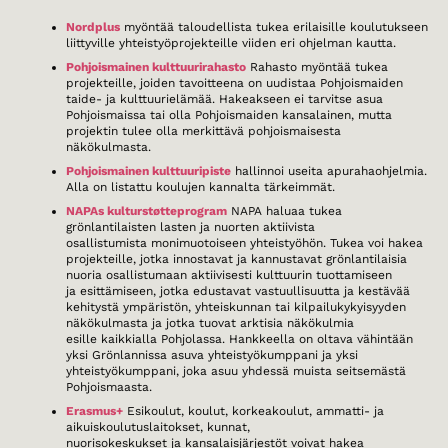
Nordplus
myöntää taloudellista tukea erilaisille koulutukseen
liittyville yhteistyöprojekteille viiden eri ohjelman kautta.
Pohjoismainen kulttuurirahasto
Rahasto myöntää tukea
projekteille, joiden tavoitteena on uudistaa Pohjoismaiden
taide- ja kulttuurielämää. Hakeakseen ei tarvitse asua
Pohjoismaissa tai olla Pohjoismaiden kansalainen, mutta
projektin tulee olla merkittävä pohjoismaisesta
näkökulmasta.
Pohjoismainen kulttuuripiste
hallinnoi useita apurahaohjelmia.
Alla on listattu koulujen kannalta tärkeimmät.
NAPAs kulturstøtteprogram
NAPA haluaa tukea
grönlantilaisten lasten ja nuorten aktiivista
osallistumista monimuotoiseen yhteistyöhön. Tukea voi hakea
projekteille, jotka innostavat ja kannustavat grönlantilaisia
nuoria osallistumaan aktiivisesti kulttuurin tuottamiseen
ja esittämiseen, jotka edustavat vastuullisuutta ja kestävää
kehitystä ympäristön, yhteiskunnan tai kilpailukykyisyyden
näkökulmasta ja jotka tuovat arktisia näkökulmia
esille kaikkialla Pohjolassa. Hankkeella on oltava vähintään
yksi Grönlannissa asuva yhteistyökumppani ja yksi
yhteistyökumppani, joka asuu yhdessä muista seitsemästä
Pohjoismaasta.
Erasmus+
Esikoulut, koulut, korkeakoulut, ammatti- ja
aikuiskoulutuslaitokset, kunnat,
nuorisokeskukset ja kansalaisjärjestöt voivat hakea