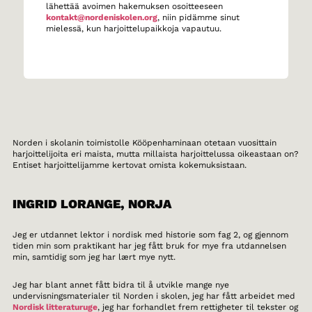
lähettää avoimen hakemuksen osoitteeseen
kontakt@nordeniskolen.org
, niin pidämme sinut
mielessä, kun harjoittelupaikkoja vapautuu.
Norden i skolanin toimistolle Kööpenhaminaan otetaan vuosittain
harjoittelijoita eri maista, mutta millaista harjoittelussa oikeastaan on?
Entiset harjoittelijamme kertovat omista kokemuksistaan.
INGRID LORANGE, NORJA
Jeg er utdannet lektor i nordisk med historie som fag 2, og gjennom
tiden min som praktikant har jeg fått bruk for mye fra utdannelsen
min, samtidig som jeg har lært mye nytt.
Jeg har blant annet fått bidra til å utvikle mange nye
undervisningsmaterialer til Norden i skolen, jeg har fått arbeidet med
Nordisk litteraturuge
, jeg har forhandlet frem rettigheter til tekster og