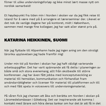
filmer til ulike undervisningsforløp og ikke minst lært masse nytt om
nordisk samarbeid!
Et høydepunkt fra tiden min i Norden i skolen var da jeg fikk reise til
Island for å være med på å arrangere et lærerseminar der. Likevel er
det nok de vanlige dagene her på kontoret, midt i København,
sammen med mange fine kollegaer, jeg har satt aller størst pris på.
KATARINA HEIKKINEN, SUOMI
När jag flyttade till Köpenhamn hade jag ingen aning om den otroligt
lärorika upplevelsen jag hade framför mig!
Under min tid på Norden i skolan har jag haft väldigt varierande
arbetsuppgifter. Det har varit spännande att få delta i planeringen av
både små och stora evenemang, allt från skolbesök till större
konferenser. Jag har även fått jobba med konceptutveckling av
material till hemsidan, kommunikation och förhandlat fram
användarrättigheter och licenser för material till plattformen och till
och med fått spela in voiceovers till undervisningsmaterial.
På våren fick jag chansen att åka och berätta om Norden i skolan på
Läromedelsmässan i Göteborg. Det var inspirerande att komma i
kontakt med lärare och höra deras tankar om hur det är att få in det