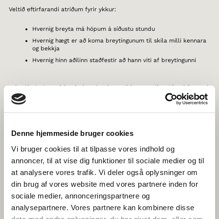
Veltið eftirfarandi atriðum fyrir ykkur:
Hvernig breyta má hópum á síðustu stundu
Hvernig hægt er að koma breytingunum til skila milli kennara
og bekkja
Hvernig hinn aðilinn staðfestir að hann viti af breytingunni
Athugið einnig með hvaða hætti er best að breyta niðurröðun hópa, t.d.
með stuttum fyrirvara. Er þægilegast að nota sameiginlegt Google
Docs-skjal, fésbókarhóp eða spjaldtölvu – að viðbættu lifandi
myndbandssamtali úr tölvu kennarans svo skólastofurnar tveir og
bekkirnir geti verið samtengdir?
Denne hjemmeside bruger cookies
6. AUÐVELDIÐ YKKUR VINNUNA MEÐ GÓÐU
Vi bruger cookies til at tilpasse vores indhold og
YFIRLITI
annoncer, til at vise dig funktioner til sociale medier og til
Þegar nemendur vinna saman þvert á landamæri í stafrænni
at analysere vores trafik. Vi deler også oplysninger om
kennslustofu er þeim mun brýnna að að hafa hreinu hvenær og hvernig
din brug af vores website med vores partnere inden for
á að vinna ákveðna þætti – og hvert maður stefnir. Með öðrum orðum
er brýnt að skilja hvar maður er í ferlinu og hvers vegna.
sociale medier, annonceringspartnere og
analysepartnere. Vores partnere kan kombinere disse
Skýrt og sameiginlegt yfirlit yfir viðfangsefnin sem eru á dagskrá – þ.e.