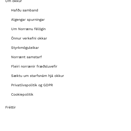
Um okkur
Hafðu samband
Algengar spurningar
Um Norrænu félögin
Önnur verkefni okkar
Styrkmöguleikar
Norrænt samstarf
Fleiri norrænir fræðsluvefir
Sæktu um starfsnám hjá okkur
Privatlivspolitik og GDPR
Cookiepolitik
Fréttir