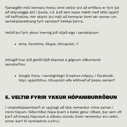
Fjarlægðin milli kennara hverju sinni veldur því að erfiðara er fyrir þá
að skipuleggja allt í þaula, t.d. það sem leysa mætti með léttu spjalli
við kaffivélina. Hér skiptir því máli að kennarar komi sér saman um
samskiptavettvang fyrir samstarf bekkja þeirra.
Veltið því fyrir ykkur hvernig þið viljað eiga í samskiptum:
síma, Facetime, Skype, tölvupósti...?
Athugið hvar þið getið/viljið skiptast á gögnum viðkomandi
samstarfinu:
Google Docs, í sameiginlegri Dropbox-möppu, í Facebook-
hópi, spjaldtölvu, töluvpósti eða eitthvað af þessu saman?
5. VELTIÐ FYRIR YKKUR HÓPANIÐURRÖÐUN
Í vinabekkjasamstarfi er upplagt að láta nemendur vinna saman í
minni hópum. Niðurröðun hópa þvert á bekki getur riðlast, þar sem oft
þarf að breyta hópunum á síðustu stundu (tveir nemendur eru veikir,
annar þarf til tannlæknis o.s.frv.).