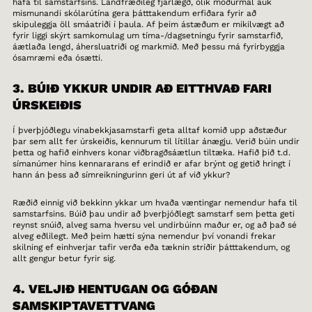
hafa til samstarfsins. Landfræðileg fjarlægð, ólík móðurmál auk
mismunandi skólarútína gera þátttakendum erfiðara fyrir að
skipuleggja öll smáatriði í þaula. Af þeim ástæðum er mikilvægt að
fyrir liggi skýrt samkomulag um tíma-/dagsetningu fyrir samstarfið,
áætlaða lengd, áhersluatriði og markmið. Með þessu má fyrirbyggja
ósamræmi eða ósætti.
3. BÚIÐ YKKUR UNDIR AÐ EITTHVAÐ FARI
ÚRSKEIÐIS
Í þverþjóðlegu vinabekkjasamstarfi geta alltaf komið upp aðstæður
þar sem allt fer úrskeiðis, kennurum til lítillar ánægju. Verið búin undir
þetta og hafið einhvers konar viðbragðsáætlun tiltæka. Hafið þið t.d.
símanúmer hins kennararans ef erindið er afar brýnt og getið hringt í
hann án þess að símreikningurinn geri út af við ykkur?
Ræðið einnig við bekkinn ykkar um hvaða væntingar nemendur hafa til
samstarfsins. Búið þau undir að þverþjóðlegt samstarf sem þetta geti
reynst snúið, alveg sama hversu vel undirbúinn maður er, og að það sé
alveg eðlilegt. Með þeim hætti sýna nemendur því vonandi frekar
skilning ef einhverjar tafir verða eða tæknin stríðir þátttakendum, og
allt gengur betur fyrir sig.
4. VELJIÐ HENTUGAN OG GÓÐAN
SAMSKIPTAVETTVANG