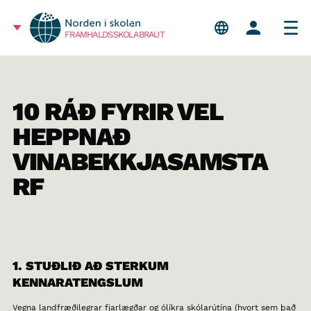
FRAMHALDSSKÓLABRAUT
10 RÁÐ FYRIR VEL
HEPPNAÐ
VINABEKKJASAMSTA
RF
1. STUÐLIÐ AÐ STERKUM
KENNARATENGSLUM
Vegna landfræðilegrar fjarlægðar og ólíkra skólarútína (hvort sem það