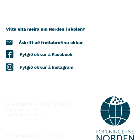
Viltu vita meira um Norden i skolen?
Áskrift að fréttabréfinu okkar
Fylgið okkur á Facebook
Fylgið okkur á Instagram
HAFÐU SAMBAND
Foreningerne Nordens Forbund
Vandkunsten 12
1467
København K
kontakt@nordeniskolen.org