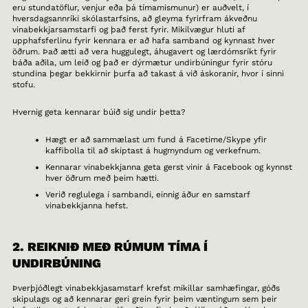
eru stundatöflur, venjur eða þá tímamismunur) er auðvelt, í
hversdagsannríki skólastarfsins, að gleyma fyrirfram ákveðnu
vinabekkjarsamstarfi og það ferst fyrir. Mikilvægur hluti af
upphafsferlinu fyrir kennara er að hafa samband og kynnast hver
öðrum. Það ætti að vera huggulegt, áhugavert og lærdómsríkt fyrir
báða aðila, um leið og það er dýrmætur undirbúningur fyrir stóru
stundina þegar bekkirnir þurfa að takast á við áskoranir, hvor í sinni
stofu.
Hvernig geta kennarar búið sig undir þetta?
Hægt er að sammælast um fund á Facetime/Skype yfir
kaffibolla til að skiptast á hugmyndum og verkefnum.
Kennarar vinabekkjanna geta gerst vinir á Facebook og kynnst
hver öðrum með þeim hætti.
Verið reglulega í sambandi, einnig áður en samstarf
vinabekkjanna hefst.
2. REIKNIÐ MEÐ RÚMUM TÍMA Í
UNDIRBÚNING
Þverþjóðlegt vinabekkjasamstarf krefst mikillar samhæfingar, góðs
skipulags og að kennarar geri grein fyrir þeim væntingum sem þeir