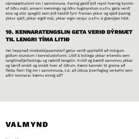
námsáætluninni inn í samvinnuna. Þannig getið þið reynt hvernig kynnin
af öðru máli, annarri menningu og öðru hugmyndum o.s.frv. geta verið
eins og stór spegilll sem þið haldið fyrir framan ykkur og sjáið þannig
ykkur sjálf, ykkar eigið mál, ykkar eigin venjur o.s.frv. á glænýjan hátt.
10. KENNARATENGSLIN GETA VERIÐ DÝRMÆT
TIL LENGRI TÍMA LITIÐ
Vel heppnað vinabekkjasamstarf getur verið upphafið að mörgum
góðum stundum í kennslustofunni. Lítið á kollega ykkar erlendis sem
langtímafjárfestingu og ræktið tengslin. Þróið og bætið samvinnu ykkar
og lærið smátt og smátt hver af öðrum. Kæmi kannski til greina að
flétta fleiri fög inn í samvinnuna, t.d. að útbúa þverfagleg verkefni sem
aðrir kennarar kæmu einnig að?
VALMYND