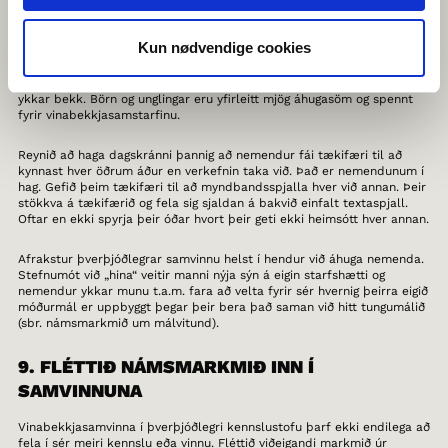
8. LOFIÐ NEMENDUM AÐ KYNNAST HVER
ÖÐRUM
Kun nødvendige cookies
Að vinna með nemendum í öðru landi er ávísun á glaða nemendur í
ykkar bekk. Börn og unglingar eru yfirleitt mjög áhugasöm og spennt
fyrir vinabekkjasamstarfinu.
Reynið að haga dagskránni þannig að nemendur fái tækifæri til að
kynnast hver öðrum áður en verkefnin taka við. Það er nemendunum í
hag. Gefið þeim tækifæri til að myndbandsspjalla hver við annan. Þeir
stökkva á tækifærið og fela sig sjaldan á bakvið einfalt textaspjall.
Oftar en ekki spyrja þeir óðar hvort þeir geti ekki heimsótt hver annan.
Afrakstur þverþjóðlegrar samvinnu helst í hendur við áhuga nemenda.
Stefnumót við „hina“ veitir manni nýja sýn á eigin starfshætti og
nemendur ykkar munu t.a.m. fara að velta fyrir sér hvernig þeirra eigið
móðurmál er uppbyggt þegar þeir bera það saman við hitt tungumálið
(sbr. námsmarkmið um málvitund).
9. FLÉTTIÐ NÁMSMARKMIÐ INN Í
SAMVINNUNA
Vinabekkjasamvinna í þverþjóðlegri kennslustofu þarf ekki endilega að
fela í sér meiri kennslu eða vinnu. Fléttið viðeigandi markmið úr