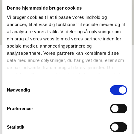
Denne hjemmeside bruger cookies
Vi bruger cookies til at tilpasse vores indhold og
annoncer, til at vise dig funktioner til sociale medier og til
at analysere vores trafik. Vi deler også oplysninger om
din brug af vores website med vores partnere inden for
sociale medier, annonceringspartnere og
analysepartnere. Vores partnere kan kombinere disse
data med andre oplysninger, du har givet dem, eller som
TAGS
de har indsamlet fra din brug af deres tjenester. Du
samtykker til vores cookies, hvis du fortsætter med at
Tungumál
Stuttmyndir
anvende vores hjemmeside.
Samtykkevalg
Málskilningur – Talað mál (DK, NO, SV)
Norska (ræðu)
Nødvendig
<1 kennslustund
Præferencer
Statistik