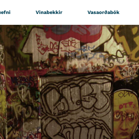
efni
Vinabekkir
Vasaorðabók