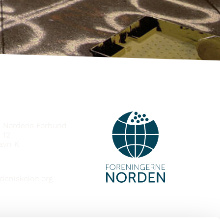
MBAND
e Nordens Forbund
 12
avn K
deniskolen.org