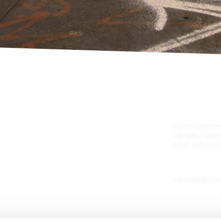
HAFÐU SA
Foreningern
Vandkunsten
1467
Københ
kontakt@nor