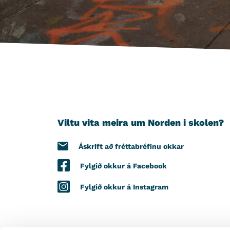
Viltu vita meira um Norden i skolen?
Áskrift að fréttabréfinu okkar
Fylgið okkur á Facebook
Fylgið okkur á Instagram