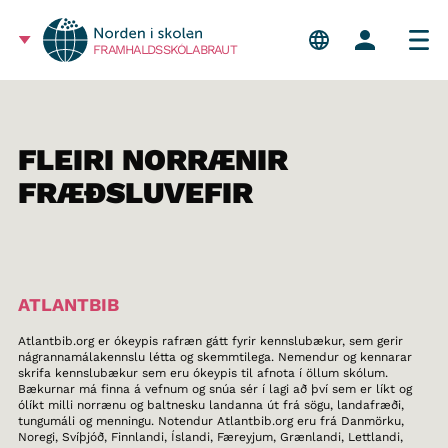
FRAMHALDSSKÓLABRAUT
FLEIRI NORRÆNIR
FRÆÐSLUVEFIR
ATLANTBIB
Atlantbib.org er ókeypis rafræn gátt fyrir kennslubækur, sem gerir
nágrannamálakennslu létta og skemmtilega. Nemendur og kennarar
skrifa kennslubækur sem eru ókeypis til afnota í öllum skólum.
Bækurnar má finna á vefnum og snúa sér í lagi að því sem er líkt og
ólíkt milli norrænu og baltnesku landanna út frá sögu, landafræði,
tungumáli og menningu. Notendur Atlantbib.org eru frá Danmörku,
Noregi, Svíþjóð, Finnlandi, Íslandi, Færeyjum, Grænlandi, Lettlandi,