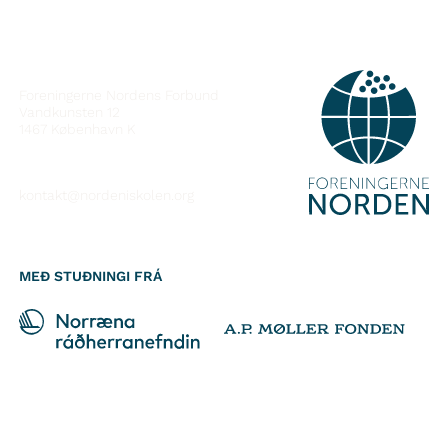
HAFÐU SAMBAND
Foreningerne Nordens Forbund
Vandkunsten 12
1467
København K
kontakt@nordeniskolen.org
MEÐ STUÐNINGI FRÁ