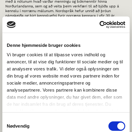
með á nótunum hvað varðar menningu og bókmenntir hinna
Norðurlandanna, sem og að veita þeim verkfæri til að bjóða upp á
kennslu í norrænu málunum. Nordspråk hefur unnið að þróun
námskeiða og birt kennsluefni fyrir norræna kennara í yfir 30 ár.
THE HISTORY OF NORDIC WOMEN’S
LITERATURE
Denne hjemmeside bruger cookies
Hér er hægt að kynnast nýjustu straumum í norrænum
kvennabókmenntum, samhliða því að kynna sér meira en 1000 ára
Vi bruger cookies til at tilpasse vores indhold og
sögu kvennabókmennta í Svíþjóð, Noregi, Finnlandi, Færeyjum, Íslandi,
Grænlandi og Álandseyjum. Allt saman skrifað af starfandi
annoncer, til at vise dig funktioner til sociale medier og til
sérfræðingum bókmenntasögu.
at analysere vores trafik. Vi deler også oplysninger om
din brug af vores website med vores partnere inden for
TEGNTUBE
sociale medier, annonceringspartnere og
Vefsíðan TegnTube er hugsuð fyrir börn og ungmenni á
analysepartnere. Vores partnere kan kombinere disse
Norðurlöndunum, sem eru forvitin um táknmál, en einnig
data med andre oplysninger, du har givet dem, eller som
aðstandendur eða kennara döff barna. Hér er hægt að sjá kvikmynd
þar sem döff börn og ungmenni segja frá sínum hversdegi og hvaða
de har indsamlet fra din brug af deres tjenester. Du
þýðingu táknmál hafi fyrir þau. Hvað er líkt og ólíkt milli málanna? Eru
samtykker til vores cookies, hvis du fortsætter med at
falskir vinir sem þarf að passa sig á? Hvernig eiga manneskjur á
Norðurlöndunum samskipti við hvert annað og hvað er eiginlega
anvende vores hjemmeside.
Samtykkevalg
norrænt táknmál?
Nødvendig