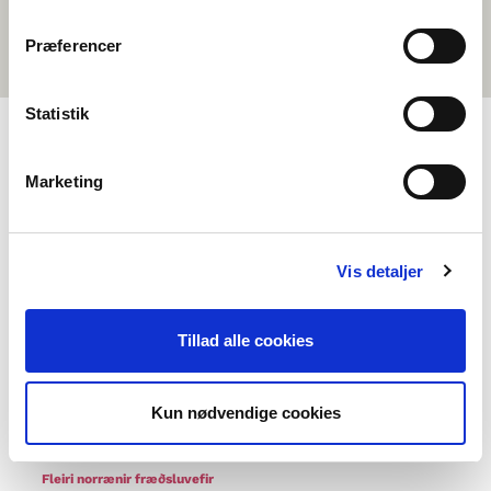
Præferencer
Statistik
VALMYND
Marketing
Um okkur
Hafðu samband
Vis detaljer
Algengar spurningar
Um Norrænu félögin
Tillad alle cookies
Önnur verkefni okkar
Styrkmöguleikar
Kun nødvendige cookies
Norrænt samstarf
Fleiri norrænir fræðsluvefir