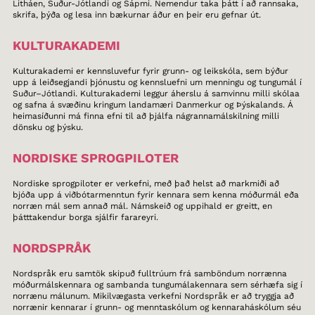
Litháen, Suður-Jótlandi og Sápmi. Nemendur taka þátt í að rannsaka,
skrifa, þýða og lesa inn bækurnar áður en þeir eru gefnar út.
KULTURAKADEMI
Kulturakademi er kennsluvefur fyrir grunn- og leikskóla, sem býður
upp á leiðsegjandi þjónustu og kennsluefni um menningu og tungumál í
Suður–Jótlandi. Kulturakademi leggur áherslu á samvinnu milli skólaa
og safna á svæðinu kringum landamæri Danmerkur og Þýskalands. Á
heimasíðunni má finna efni til að þjálfa nágrannamálskilning milli
dönsku og þýsku.
NORDISKE SPROGPILOTER
Nordiske sprogpiloter er verkefni, með það helst að markmiði að
bjóða upp á viðbótarmenntun fyrir kennara sem kenna móðurmál eða
norræn mál sem annað mál. Námskeið og uppihald er greitt, en
þátttakendur borga sjálfir farareyri.
NORDSPRÅK
Nordspråk eru samtök skipuð fulltrúum frá samböndum norrænna
móðurmálskennara og sambanda tungumálakennara sem sérhæfa sig í
norrænu málunum. Mikilvægasta verkefni Nordspråk er að tryggja að
norrænir kennarar í grunn- og menntaskólum og kennaraháskólum séu