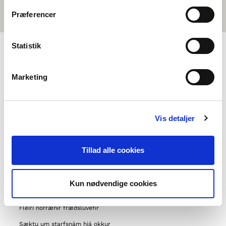
Præferencer
Statistik
VALMYND
Marketing
Um okkur
Hafðu samband
Vis detaljer
Algengar spurningar
Um Norrænu félögin
Tillad alle cookies
Önnur verkefni okkar
Styrkmöguleikar
Kun nødvendige cookies
Norrænt samstarf
Fleiri norrænir fræðsluvefir
Sæktu um starfsnám hjá okkur