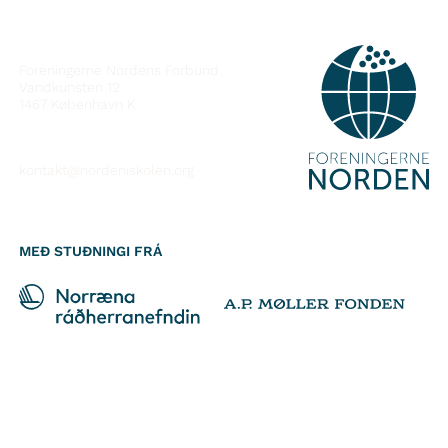
HAFÐU SAMBAND
Foreningerne Nordens Forbund
Vandkunsten 12
1467
København K
kontakt@nordeniskolen.org
MEÐ STUÐNINGI FRÁ