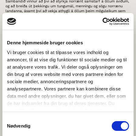
Sambandið vinnur að því að styrkja norrænt samstarf á öllum sviðum,
og að breiða út þekkingu um tungumál, menningu og sögu norrænu
landanna, ásamt því að vekja athygli á öllum þeim möguleikum sem
standa íbúum Norðurlandanna til boða, þvert á landamæri.
"Þökk sé þessum vef, hefur áhugafræi um nágrannalöndin verið sáð í
huga nemenda okkar."
- Kennari
Denne hjemmeside bruger cookies
VERÐLAUNAVEFUR
Vi bruger cookies til at tilpasse vores indhold og
annoncer, til at vise dig funktioner til sociale medier og til
Árið 2020 var Norden i skolen-vefurinn var valin, af alþjóðlegri nefnd
at analysere vores trafik. Vi deler også oplysninger om
sérfræðinga, úr hópi framlaga frá hátt í þrjátíu löndum, til að
hljóta
Spotlight on Bilingual Education-
útnefningu frá samtökunum
din brug af vores website med vores partnere inden for
HundrED.
sociale medier, annonceringspartnere og
analysepartnere. Vores partnere kan kombinere disse
"This is an innovation that is close to my heart. In a time that many
have the possibility to travel far, the Nordics are sometimes forgotten.
data med andre oplysninger, du har givet dem, eller som
I find it important to not forget what we have in common with the
de har indsamlet fra din brug af deres tjenester. Du
other Nordic countries."
- Medlem af HundrEDs jury
samtykker til vores cookies, hvis du fortsætter med at
anvende vores hjemmeside.
Samtykkevalg
Árið 2011 tók vefurinn við menntaverðlaunum frá Norrænu
ráðherranefndinni fyrir starf sitt í að efla skilning barna og ungmenna
Nødvendig
á dönsku, norsku og sænsku um öll Norðurlöndin.