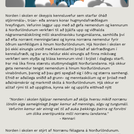
Norden i skolen er ókeypis kennsluvefur sem starfar óháð
stjórnmála-, trúar- eða annars konar hugmyndafræðilegum
hreyfingum. Vefurinn leggur upp með að gefa nemendum og kennurum
á Norðurlöndunum verkfæri til að þjálfa upp og viðhalda
nágrannamálskilning milli skandinavísku tungumálanna, samhliða því
að efla norrænt menningarlæsi og kynna norræna nemendur fyrir
öðrum samfélögum á hinum Norðurlöndunum. Hjá Norden i skolen er
þó ekki einungis unnið með kennsluefni þróað af sérfræðingum í
kennslufræði, og þar eru heldur ekki einungis að finna mikilvæg
verkfæri sem styðja og blása kennurum vind í brjóst í daglegu starfi.
Þar má líka finna stærstu stuttmyndagátt Norðurlandanna. Hjá okkur
geta nemendur tengst nemendum á hinum Norðurlöndunum
vinaböndum, þannig að þau geti speglað sig í öðru og stærra samhengi.
Efnið er aðallega sniðið að grunn- og menntaskólum og er þróað með
aðalnámskrár og markmið skóla á Norðurlöndunum. Hjá okkur er
alltaf rými til að uppgötva, kynna sér og upplifa eitthvað nýtt
"Norden i skolen hjálpar nemendum að skilja hversu mikið norrænu
löndin eiga sameiginlegt þegar kemur að menningu, sögu og tungumáli.
Vefurinn kemur sér einnig vel til að auka þekkingu þeirra og forvitni
um ólíka snertipunkta milli norrænu landanna."
-
Kennari
Norden i skolen er stýrt af Norrænu félagana á Norðurlöndunum.