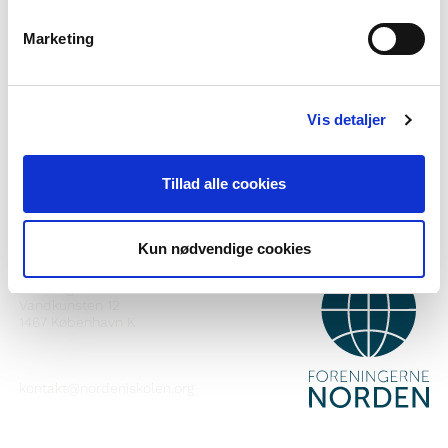
Marketing
Viltu vita meira um Norden i skolen?
Áskrift að fréttabréfinu okkar
Vis detaljer
Fylgið okkur á Facebook
Fylgið okkur á Instagram
Tillad alle cookies
Kun nødvendige cookies
HAFÐU SAMBAND
Foreningerne Nordens Forbund
Vandkunsten 12
1467
København K
kontakt@nordeniskolen.org