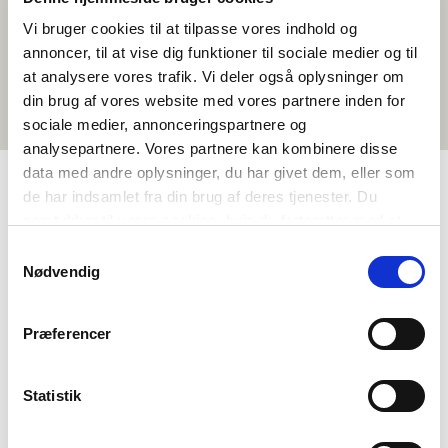
Vi bruger cookies til at tilpasse vores indhold og
annoncer, til at vise dig funktioner til sociale medier og til
at analysere vores trafik. Vi deler også oplysninger om
din brug af vores website med vores partnere inden for
sociale medier, annonceringspartnere og
analysepartnere. Vores partnere kan kombinere disse
data med andre oplysninger, du har givet dem, eller som
de har indsamlet fra din brug af deres tjenester. Du
TAGS
samtykker til vores cookies, hvis du fortsætter med at
anvende vores hjemmeside.
Samtykkevalg
Tungumál
Stuttmyndir
Sænska
<1 kennslustund
Nødvendig
Præferencer
Statistik
Viltu vita meira um Norden i skolen?