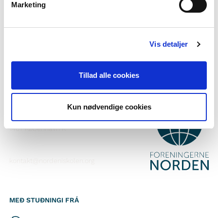
Marketing
Áskrift að fréttabréfinu okkar
Fylgið okkur á Facebook
Vis detaljer
Fylgið okkur á Instagram
Tillad alle cookies
HAFÐU SAMBAND
Kun nødvendige cookies
Foreningerne Nordens Forbund
Vandkunsten 12
1467
København K
kontakt@nordeniskolen.org
MEÐ STUÐNINGI FRÁ