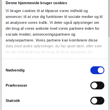
Denne hjemmeside bruger cookies
Vi bruger cookies til at tilpasse vores indhold og
annoncer, til at vise dig funktioner til sociale medier og til
at analysere vores trafik. Vi deler også oplysninger om
din brug af vores website med vores partnere inden for
sociale medier, annonceringspartnere og
analysepartnere. Vores partnere kan kombinere disse
data med andre oplysninger, du har givet dem, eller som
de har indsamlet fra din brug af deres tjenester. Du
TAGS
samtykker til vores cookies, hvis du fortsætter med at
Tungumál
Stuttmyndir
Norrænt menningarlæsi
anvende vores hjemmeside.
Samtykkevalg
Íslenska
<1 kennslustund
Nødvendig
Præferencer
Statistik