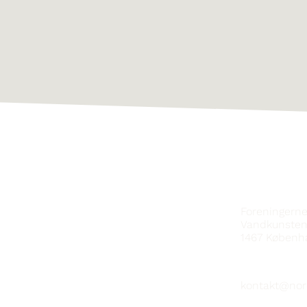
HAFÐU SA
Foreningern
Vandkunsten
1467
Københ
kontakt@nor