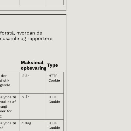
 forstå, hvordan de
indsamle og rapportere
Maksimal
Type
opbevaringstid
, der
2 år
HTTP
tistik
Cookie
øgende
lytics til
2 år
HTTP
tallet af
Cookie
esøgt
oer for
g.
lytics til
1 dag
HTTP
på
Cookie