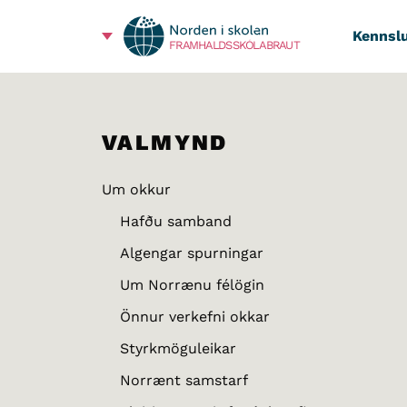
Kennslu
FRAMHALDSSKÓLABRAUT
VALMYND
Um okkur
Hafðu samband
Algengar spurningar
Um Norrænu félögin
Önnur verkefni okkar
Styrkmöguleikar
Norrænt samstarf