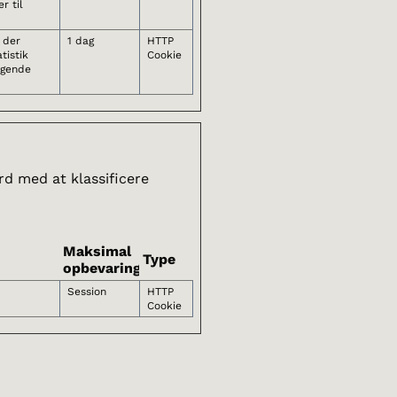
r til
, der
1 dag
HTTP
tistik
Cookie
øgende
rd med at klassificere
Maksimal
Type
opbevaringstid
Session
HTTP
Cookie