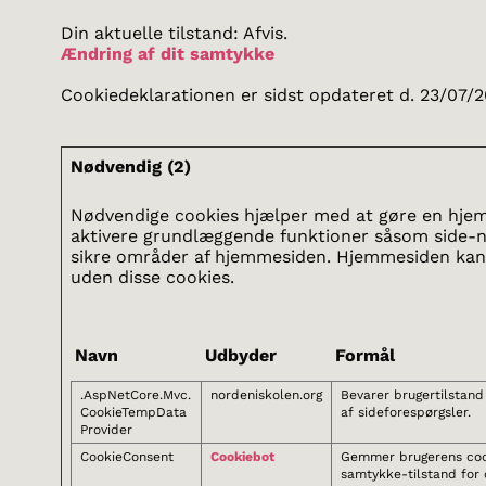
Din aktuelle tilstand: Afvis.
Ændring af dit samtykke
Cookiedeklarationen er sidst opdateret d. 23/07/
Nødvendig (2)
Nødvendige cookies hjælper med at gøre en hje
aktivere grundlæggende funktioner såsom side-na
sikre områder af hjemmesiden. Hjemmesiden kan 
uden disse cookies.
Navn
Udbyder
Formål
.AspNetCore.Mvc.
nordeniskolen.org
Bevarer brugertilstand
CookieTempData
af sideforespørgsler.
Provider
CookieConsent
Cookiebot
Gemmer brugerens coo
samtykke-tilstand for 