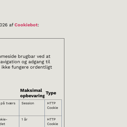
2026 af
Cookiebot
:
mmeside brugbar ved at
vigation og adgang til
ikke fungere ordentligt
Maksimal
Type
opbevaringstid
 på tværs
Session
HTTP
Cookie
kie-
1 år
HTTP
det
Cookie