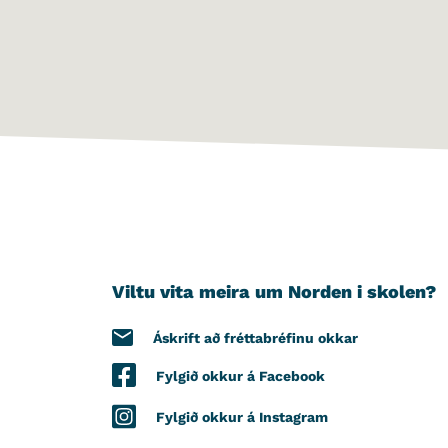
Viltu vita meira um Norden i skolen?
Áskrift að fréttabréfinu okkar
Fylgið okkur á Facebook
Fylgið okkur á Instagram