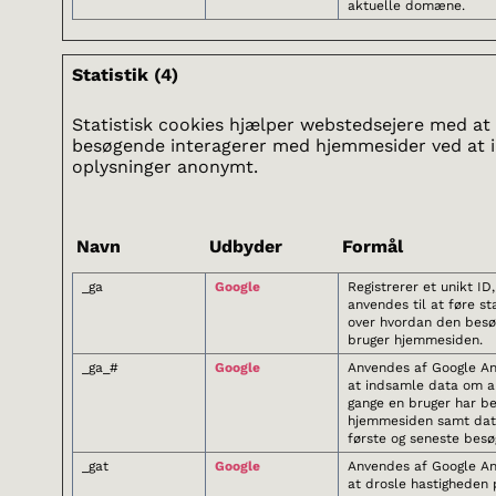
aktuelle domæne.
Statistik (4)
Statistisk cookies hjælper webstedsejere med at
besøgende interagerer med hjemmesider ved at 
oplysninger anonymt.
Navn
Udbyder
Formål
_ga
Google
Registrerer et unikt ID
anvendes til at føre sta
over hvordan den bes
bruger hjemmesiden.
_ga_#
Google
Anvendes af Google Ana
at indsamle data om an
gange en bruger har b
hjemmesiden samt dat
første og seneste besø
_gat
Google
Anvendes af Google Ana
at drosle hastigheden 