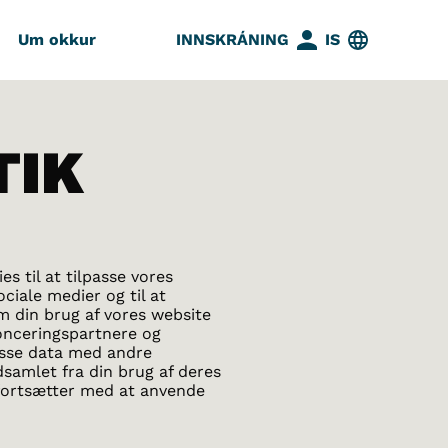
Um okkur
INNSKRÁNING
IS
TIK
s til at tilpasse vores
ociale medier og til at
om din brug af vores website
onceringspartnere og
isse data med andre
dsamlet fra din brug af deres
u fortsætter med at anvende