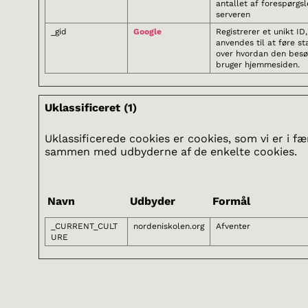
antallet af forespørgsle
serveren
_gid
Google
Registrerer et unikt ID
anvendes til at føre sta
over hvordan den bes
bruger hjemmesiden.
Uklassificeret (1)
Uklassificerede cookies er cookies, som vi er i fæ
sammen med udbyderne af de enkelte cookies.
Navn
Udbyder
Formål
_CURRENT_CULT
nordeniskolen.org
Afventer
URE