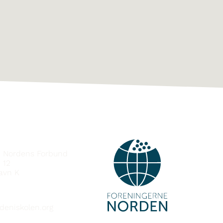
MBAND
e Nordens Forbund
 12
avn K
deniskolen.org