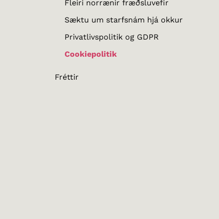
Fleiri norrænir fræðsluvefir
Sæktu um starfsnám hjá okkur
Privatlivspolitik og GDPR
Cookiepolitik
Fréttir