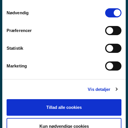
anvende vores hjemmeside.
Samtykkevalg
Nødvendig
Præferencer
Statistik
Marketing
Vis detaljer
FRAMHALDSSKÓLABRAUT
Tillad alle cookies
Kun nødvendige cookies