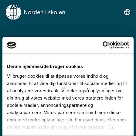
VELKOMIN Á
NORDEN I SKOLEN
Denne hjemmeside bruger cookies
Ókeypis kennsluvefur fyrir grunn- og
Vi bruger cookies til at tilpasse vores indhold og
framhaldsskóla
annoncer, til at vise dig funktioner til sociale medier og til
at analysere vores trafik. Vi deler også oplysninger om
din brug af vores website med vores partnere inden for
sociale medier, annonceringspartnere og
analysepartnere. Vores partnere kan kombinere disse
data med andre oplysninger, du har givet dem, eller som
de har indsamlet fra din brug af deres tjenester. Du
GRUNNSKÓLI
samtykker til vores cookies, hvis du fortsætter med at