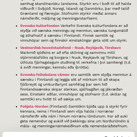
samhug skandinavísku landanna. Styrkir eru í boði til að halda
viðburði í Svíþjóð, Noregi, Íslandi og Danmörku, þar með talið
Grænland og Færeyjar. Stofnunin styrkir meðal annars
námsferðir, málþing og menningarstarfsemi.
Svenska kulturfonden
Verkefni Svenska kulturfondens er að
styðja við sænska menningu og menntun, sænska tungumálið
og athafnalíf á sænsku í Finnlandi. Finnsk samtök og
vinnuhópar sem og finnskir einstaklingar geta sótt um styrki.
Vestnordisk hovedstadsfond - Nuuk, Reykjavik, Tórshavn
Markmið sjóðsins er að efla skilning og samvinnu milli
stjórnmálafólks og borgara í Nuuk, Reykjavík og Tórshavn, og
úthluta fjárhagslegum stuðning til verkefna í því samhengi (t.d.
á sviði menningar, kennslu eða íþrótta).
Svenska folkskolans vänner
eru samtök sem styðja menntun á
sænsku í Finnlandi og leggja sitt af mörkum til að skapa
fjölbreytt og umburðarlynt samfélag þar sem hið
finnlandssænska skipar sterkan, sjálfsagðan og jákvæðan
sess. Einstakir aðilar, vinnuhópar og stofnanir (t.d. skólar og
samtök) eru hvött til að sækja um.
Pohjola-Norden
(Finnland) Samtökin bjóða upp á styrki fyrir
kennara, nema í Finnlandi sem vilja halda í norrænar
námsferðir eða nám í hinum norrænu löndunum. Þar að auki
geta nemendur og aukið við þekkingu sína um Norðurlöndin á
mála- og menningarnámskeiðinum eða nemendaráðstefnum.
Foreningen Norden
(Noregur) Bekkir og nemendahópar í