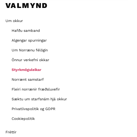
VALMYND
Um okkur
Hafðu samband
Algengar spurningar
Um Norrænu félögin
Önnur verkefni okkar
Styrkmöguleikar
Norrænt samstarf
Fleiri norrænir fræðsluvefir
Sæktu um starfsnám hjá okkur
Privatlivspolitik og GDPR
Cookiepolitik
Fréttir