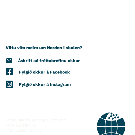
Viltu vita meira um Norden i skolen?
Áskrift að fréttabréfinu okkar
Fylgið okkur á Facebook
Fylgið okkur á Instagram
HAFÐU SAMBAND
Foreningerne Nordens Forbund
Vandkunsten 12
1467
København K