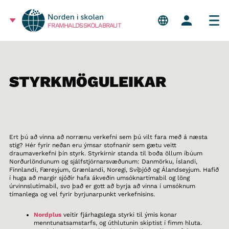
FRAMHALDSSKÓLABRAUT
STYRKMÖGULEIKAR
Ert þú að vinna að norrænu verkefni sem þú vilt fara með á næsta
stig? Hér fyrir neðan eru ýmsar stofnanir sem gætu veitt
draumaverkefni þín styrk. Styrkirnir standa til boða öllum íbúum
Norðurlöndunum og sjálfstjórnarsvæðunum: Danmörku, Íslandi,
Finnlandi, Færeyjum, Grænlandi, Noregi, Svíþjóð og Álandseyjum. Hafið
í huga að margir sjóðir hafa ákveðin umsóknartímabil og löng
úrvinnslutímabil, svo það er gott að byrja að vinna í umsóknum
tímanlega og vel fyrir byrjunarpunkt verkefnisins.
Nordplus
veitir fjárhagslega styrki til ýmis konar
menntunatsamstarfs, og úthlutunin skiptist í fimm hluta.