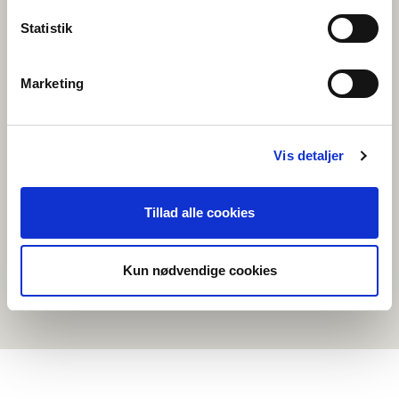
Dansk-íslenski sjóðurinn
Statistik
Fondet for Dansk-Norsk samarbeid
Fondet for Dansk-Svensk Samarbejde
Íslensk-finnski menningarsjóðurinn
Marketing
Kulturfonden för Finland och Norge
Kulturfonden för Sverige och Finland
Sænsk-íslenski samstarfssjóðurinn
Vis detaljer
Svensk-Norska samarbetsfonden
Norskt-íslenskt menningarsamstarf
Svensk-danska kulturfonden
Tillad alle cookies
Grænlandssjóðurinn
Kun nødvendige cookies