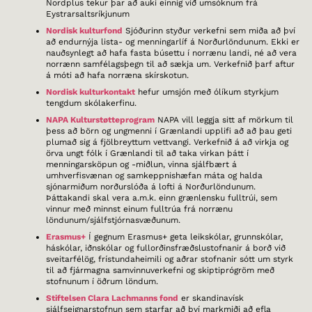
Nordplus tekur þar að auki einnig við umsóknum frá
Eystrarsaltsríkjunum
Nordisk kulturfond
Sjóðurinn styður verkefni sem miða að því
að endurnýja lista- og menningarlíf á Norðurlöndunum. Ekki er
nauðsynlegt að hafa fasta búsettu í norrænu landi, né að vera
norrænn samfélagsþegn til að sækja um. Verkefnið þarf aftur
á móti að hafa norræna skírskotun.
Nordisk kulturkontakt
hefur umsjón með ólíkum styrkjum
tengdum skólakerfinu.
NAPA Kulturstøtteprogram
NAPA vill leggja sitt af mörkum til
þess að börn og ungmenni í Grænlandi upplifi að að þau geti
plumað sig á fjölbreyttum vettvangi. Verkefnið á að virkja og
örva ungt fólk í Grænlandi til að taka virkan þátt í
menningarsköpun og -miðlun, vinna sjálfbært á
umhverfisvænan og samkeppnishæfan máta og halda
sjónarmiðum norðurslóða á lofti á Norðurlöndunum.
Þáttakandi skal vera a.m.k. einn grænlensku fulltrúi, sem
vinnur með minnst einum fulltrúa frá norrænu
löndunum/sjálfstjórnasvæðunum.
Erasmus+
Í gegnum Erasmus+ geta leikskólar, grunnskólar,
háskólar, iðnskólar og fullorðinsfræðslustofnanir á borð við
sveitarfélög, frístundaheimili og aðrar stofnanir sótt um styrk
til að fjármagna samvinnuverkefni og skiptiprógröm með
stofnunum í öðrum löndum.
Stiftelsen Clara Lachmanns fond
er skandinavísk
sjálfseignarstofnun sem starfar að því markmiði að efla