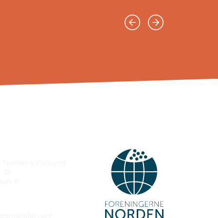
FISSAQ
e Nordens Forbund
 12
avn K
deniskolen.org