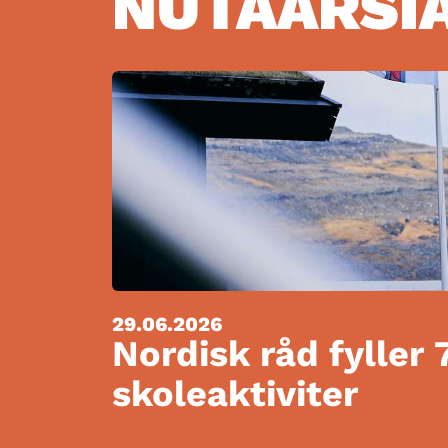
NUTAARSI
29.06.2026
Nordisk råd fyller 
skoleaktiviter