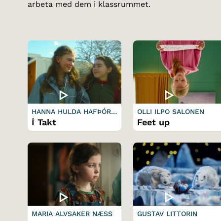
arbeta med dem i klassrummet.
HANNA HULDA HAFÞÓRS
OLLI ILPO SALONEN
DÓTTIR
Í Takt
Feet up
MARIA ALVSAKER NÆSS
GUSTAV LITTORIN