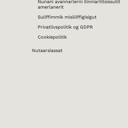
Nunani avannarlerni ilinniartitsissutit
amerlanerit
Suliffimmik misiliiffigisigut
Privatlivspolitik og GDPR
Cookiepolitik
Nutaarsiassat