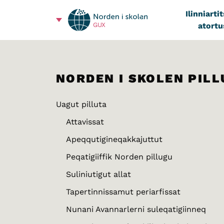
Ilinniarti
atortu
GUX
NORDEN I SKOLEN PIL
Uagut pilluta
Attavissat
Apeqqutigineqakkajuttut
Peqatigiiffik Norden pillugu
Suliniutigut allat
Tapertinnissamut periarfissat
Nunani Avannarlerni suleqatigiinneq