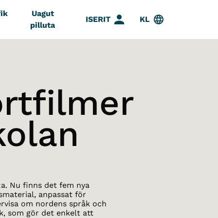
ik
Uagut
ISERIT
KL
pilluta
rtfilmer
kolan
xa. Nu finns det fem nya
smaterial, anpassat för
dervisa om nordens språk och
k, som gör det enkelt att