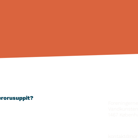
ATTAVEQAR
erorusuppit?
Foreningern
Vandkunsten
1467
Københ
kontakt@nor