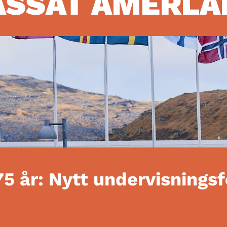
ASSAT AMERLA
75 år: Nytt undervisnings