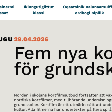
tsinermi
Ikinngutigiittut
Oqaatsinik nalunaarsuiff
ssat
klassi
ordbogi nipilik
LUGU
29.04.2026
Fem nya ko
för grunds
Norden i skolans kortfilmsutbud fortsätter att vä
nordiska kortfilmer, med tillhörande undervisning
grundskolan. Kortfilm är ett utmärkt sätt att un
kultur. Alla filmerna har undertexter på flera språ