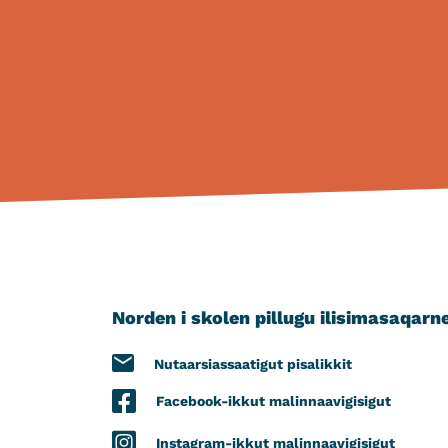
Norden i skolen pillugu ilisimasaqarn
Nutaarsiassaatigut pisalikkit
Facebook-ikkut malinnaavigisigut
Instagram-ikkut malinnaavigisigut