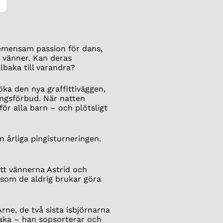
emensam passion för dans,
 vänner. Kan deras
lbaka till varandra?
söka den nya graffittiväggen,
ångsförbud. När natten
r alla barn – och plötsligt
 årliga pingisturneringen.
tt vännerna Astrid och
rsom de aldrig brukar göra
rne, de två sista isbjörnarna
lbaka – han sopsorterar och