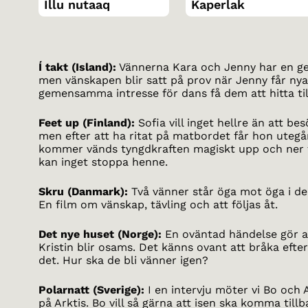
Illu nutaaq
Kaperlak
Í takt (Island):
Vännerna Kara och Jenny har en g
men vänskapen blir satt på prov när Jenny får nya
gemensamma intresse för dans få dem att hitta til
Feet up (Finland):
Sofia vill inget hellre än att be
men efter att ha ritat på matbordet får hon uteg
kommer vänds tyngdkraften magiskt upp och ner fö
kan inget stoppa henne.
Skru (Danmark):
Två vänner står öga mot öga i den
En film om vänskap, tävling och att följas åt.
Det nye huset (Norge):
En oväntad händelse gör a
Kristin blir osams. Det känns ovant att bråka efte
det. Hur ska de bli vänner igen?
Polarnatt (Sverige):
I en intervju möter vi Bo och A
på Arktis. Bo vill så gärna att isen ska komma til