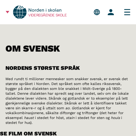
VIDEREGÅENDE SKOLE
OM SVENSK
NORDENS STØRSTE SPRÅK
Med rundt ti millioner mennesker som snakker svensk, er svensk det
største språket i Norden. Det språket som ofte kalles rikssvensk,
bygger på den dialekten som ble snakket i Midt-Sverige på 1800-
tallet. Denne dialekten har spredt seg over landet, selv om de lokale
dialektene lever videre. Skånsk og gotlandsk er to eksempler på lett
gjenkjennelige svenske dialekter. Skånsk er lett å identifisere takket
være sin skarre-r og å uttalt som
ao. G
otlandsk er kjent for
vokalkombinasjonene, såkalte diftonger og triftonger (det heter for
eksempel
haust
i stedet for höst,
stain
i stedet for sten og
houis
i
stedet for hus).
SE FILM OM SVENSK