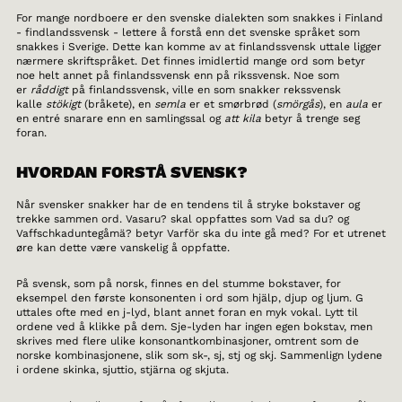
For mange nordboere er den svenske dialekten som snakkes i Finland
- findlandssvensk - lettere å forstå enn det svenske språket som
snakkes i Sverige. Dette kan komme av at finlandssvensk uttale ligger
nærmere skriftspråket. Det finnes imidlertid mange ord som betyr
noe helt annet på finlandssvensk enn på rikssvensk. Noe som
er
råddigt
på finlandssvensk, ville en som snakker rekssvensk
kalle
stökigt
(bråkete), en
semla
er et smørbrød (
smörgås
), en
aula
er
en entré snarare enn en samlingssal og
att kila
betyr å trenge seg
foran.
HVORDAN FORSTÅ SVENSK?
Når svensker snakker har de en tendens til å stryke bokstaver og
trekke sammen ord. Vasaru? skal oppfattes som Vad sa du? og
Vaffschkaduntegåmä? betyr Varför ska du inte gå med? For et utrenet
øre kan dette være vanskelig å oppfatte.
På svensk, som på norsk, finnes en del stumme bokstaver, for
eksempel den første konsonenten i ord som hjälp, djup og ljum. G
uttales ofte med en j-lyd, blant annet foran en myk vokal. Lytt til
ordene ved å klikke på dem. Sje-lyden har ingen egen bokstav, men
skrives med flere ulike konsonantkombinasjoner, omtrent som de
norske kombinasjonene, slik som sk-, sj, stj og skj. Sammenlign lydene
i ordene skinka, sjuttio, stjärna og skjuta.