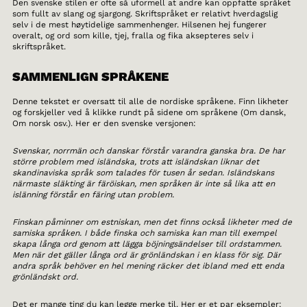
Den svenske stilen er ofte så uformell at andre kan oppfatte språket
som fullt av slang og sjargong. Skriftspråket er relativt hverdagslig
selv i de mest høytidelige sammenhenger. Hilsenen hej fungerer
overalt, og ord som kille, tjej, fralla og fika aksepteres selv i
skriftspråket.
SAMMENLIGN SPRÅKENE
Denne tekstet er oversatt til alle de nordiske språkene. Finn likheter
og forskjeller ved å klikke rundt på sidene om språkene (Om dansk,
Om norsk osv.). Her er den svenske versjonen:
Svenskar, norrmän och danskar förstår varandra ganska bra. De har
större problem med isländska, trots att isländskan liknar det
skandinaviska språk som talades för tusen år sedan. Isländskans
närmaste släkting är färöiskan, men språken är inte så lika att en
islänning förstår en färing utan problem.
Finskan påminner om estniskan, men det finns också likheter med de
samiska språken. I både finska och samiska kan man till exempel
skapa långa ord genom att lägga böjningsändelser till ordstammen.
Men när det gäller långa ord är grönländskan i en klass för sig. Där
andra språk behöver en hel mening räcker det ibland med ett enda
grönländskt ord.
Det er mange ting du kan legge merke til. Her er et par eksempler: