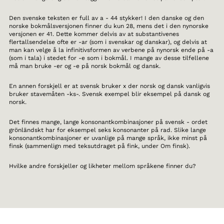
Den svenske teksten er full av a - 44 stykker! I den danske og den
norske bokmålsversjonen finner du kun 28, mens det i den nynorske
versjonen er 41. Dette kommer delvis av at substantivenes
flertallsendelse ofte er -ar (som i svenskar og danskar), og delvis at
man kan velge å la infinitivsformen av verbene på nynorsk ende på -a
(som i tala) i stedet for -e som i bokmål. I mange av desse tilfellene
må man bruke -er og -e på norsk bokmål og dansk.
En annen forskjell er at svensk bruker x der norsk og dansk vanligvis
bruker stavemåten -ks-. Svensk exempel blir eksempel på dansk og
norsk.
Det finnes mange, lange konsonantkombinasjoner på svensk - ordet
grönländskt har for eksempel seks konsonanter på rad. Slike lange
konsonantkombinasjoner er uvanlige på mange språk, ikke minst på
finsk (sammenlign med teksutdraget på fink, under Om finsk).
Hvilke andre forskjeller og likheter mellom språkene finner du?