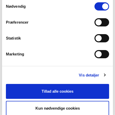
Samtykkevalg
Nødvendig
SVENSK
Antall brukere: Ca. 10 millioner
Præferencer
Eksportord: Ombudsmann, smørgåsbord og gløgg
Å hilse på svensk: Hej, hallå eller god dag
Vanskelig å si: Sju sjösjuka sjömän sköttes av sjutton sköna
Statistik
sjuksköterskor
SENESTE FAKTATEKST
Marketing
NORDISKE PARLAMENTERIKERE SVARER
Vis detaljer
ARISTOTELES, ZOLA OG STENDHAL OM
Tillad alle cookies
REALISMEN
Kun nødvendige cookies
OM SAMISK