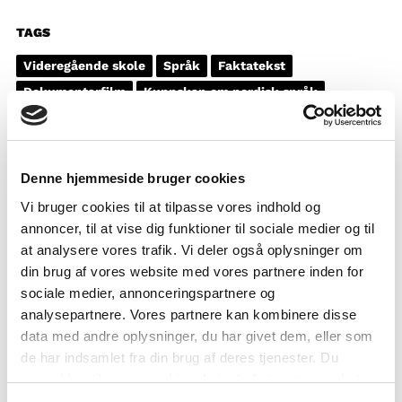
TAGS
Videregående skole
Språk
Faktatekst
Dokumentarfilm
Kunnskap om nordisk språk
1-3 leksjoner
Denne hjemmeside bruger cookies
Vi bruger cookies til at tilpasse vores indhold og
annoncer, til at vise dig funktioner til sociale medier og til
at analysere vores trafik. Vi deler også oplysninger om
din brug af vores website med vores partnere inden for
sociale medier, annonceringspartnere og
analysepartnere. Vores partnere kan kombinere disse
data med andre oplysninger, du har givet dem, eller som
de har indsamlet fra din brug af deres tjenester. Du
samtykker til vores cookies, hvis du fortsætter med at
anvende vores hjemmeside.