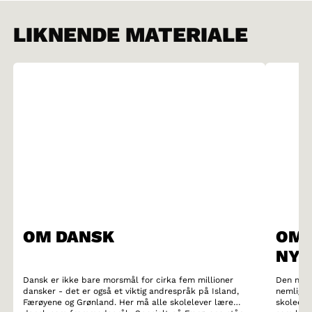
LIKNENDE MATERIALE
OM DANSK
OM 
NYN
Dansk er ikke bare morsmål for cirka fem millioner
Den nors
dansker - det er også et viktig andrespråk på Island,
nemlig t
Færøyene og Grønland. Her må alle skolelever lære
skoleelev