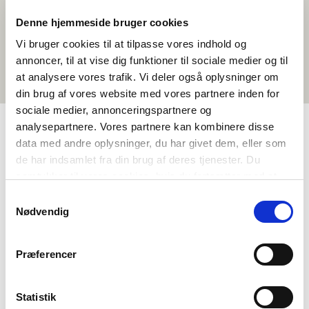
Denne hjemmeside bruger cookies
Vi bruger cookies til at tilpasse vores indhold og
annoncer, til at vise dig funktioner til sociale medier og til
at analysere vores trafik. Vi deler også oplysninger om
din brug af vores website med vores partnere inden for
sociale medier, annonceringspartnere og
analysepartnere. Vores partnere kan kombinere disse
data med andre oplysninger, du har givet dem, eller som
TAGS
de har indsamlet fra din brug af deres tjenester. Du
samtykker til vores cookies, hvis du fortsætter med at
Språk
Kortfilm
anvende vores hjemmeside.
Språkforståelse - muntlig (DA, NO, SV)
Samtykkevalg
Nødvendig
Eventyr og sagn
Dansk
<1 leksjon
Præferencer
Statistik