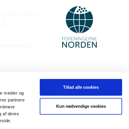
e Nordens Forbund
 12
avn K
deniskolen.org
Tillad alle cookies
ale medier og
ores partnere
Kun nødvendige cookies
ombinere
g af deres
eside.