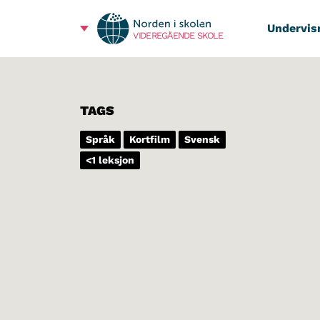
Undervis
VIDEREGÅENDE SKOLE
TAGS
Språk
Kortfilm
Svensk
<1 leksjon