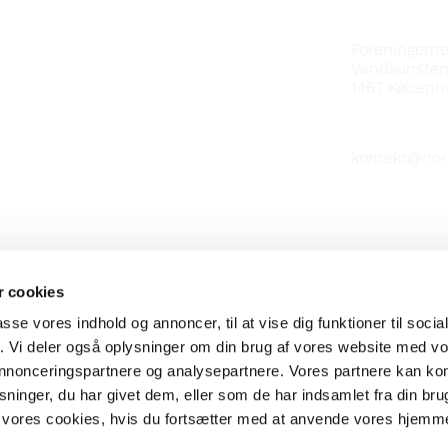
KONTAKT
Foreningern
Vandkunsten
1467
Københ
kontakt@nor
 cookies
passe vores indhold og annoncer, til at vise dig funktioner til soci
fik. Vi deler også oplysninger om din brug af vores website med v
 annonceringspartnere og analysepartnere. Vores partnere kan k
ninger, du har givet dem, eller som de har indsamlet fra din bru
il vores cookies, hvis du fortsætter med at anvende vores hjemm