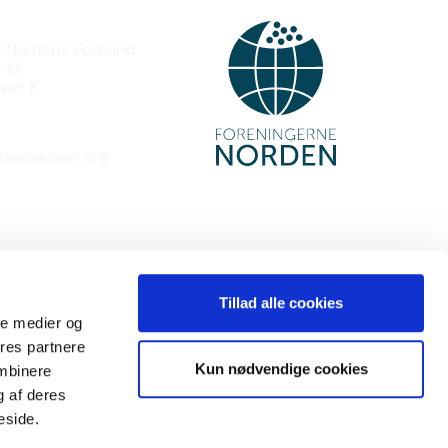
e Nordens Forbund
 12
avn K
deniskolen.org
Tillad alle cookies
ale medier og
ores partnere
Kun nødvendige cookies
ombinere
g af deres
eside.