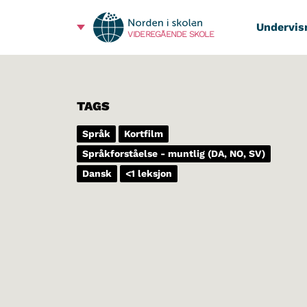
Undervis
VIDEREGÅENDE SKOLE
TAGS
Språk
Kortfilm
Språkforståelse - muntlig (DA, NO, SV)
Dansk
<1 leksjon