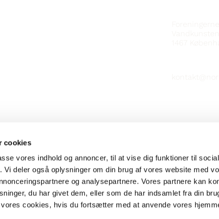
KONTAKT
Foreningern
Vandkunsten
1467
Københ
kontakt@nor
 cookies
passe vores indhold og annoncer, til at vise dig funktioner til soci
fik. Vi deler også oplysninger om din brug af vores website med v
 annonceringspartnere og analysepartnere. Vores partnere kan k
ninger, du har givet dem, eller som de har indsamlet fra din bru
il vores cookies, hvis du fortsætter med at anvende vores hjemm