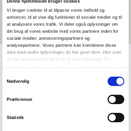
Denne hjemmeside bruger cookies
Vi bruger cookies til at tilpasse vores indhold og
annoncer, til at vise dig funktioner til sociale medier og til
at analysere vores trafik. Vi deler også oplysninger om
din brug af vores website med vores partnere inden for
sociale medier, annonceringspartnere og
analysepartnere. Vores partnere kan kombinere disse
data med andre oplysninger, du har givet dem, eller som
de har indsamlet fra din brug af deres tjenester. Du
TAGS
samtykker til vores cookies, hvis du fortsætter med at
anvende vores hjemmeside.
Språk
Kortfilm
Dansk
<1 leksjon
Samtykkevalg
Nødvendig
Præferencer
Statistik
Vil du vite mer om Norden i skolen?