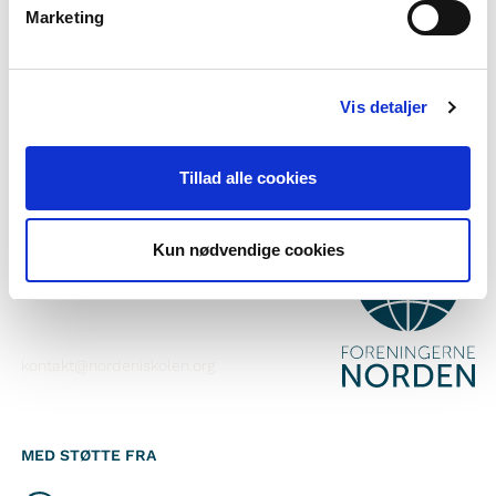
Marketing
Abonner på vårt nyhetsbrev
Følg oss på Facebook
Vis detaljer
Følg oss på Instagram
Tillad alle cookies
KONTAKT
Kun nødvendige cookies
Foreningerne Nordens Forbund
Vandkunsten 12
1467
København K
kontakt@nordeniskolen.org
MED STØTTE FRA