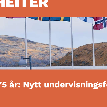
HEITER
75 år: Nytt undervisnings