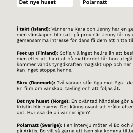
Det nye huset
Polarnatt
Í takt (Island):
Vännerna Kara och Jenny har en g
men vänskapen blir satt på prov när Jenny får nya
gemensamma intresse för dans få dem att hitta til
Feet up (Finland):
Sofia vill inget hellre än att be
men efter att ha ritat på matbordet får hon uteg
kommer vänds tyngdkraften magiskt upp och ner fö
kan inget stoppa henne.
Skru (Danmark):
Två vänner står öga mot öga i den
En film om vänskap, tävling och att följas åt.
Det nye huset (Norge):
En oväntad händelse gör a
Kristin blir osams. Det känns ovant att bråka efte
det. Hur ska de bli vänner igen?
Polarnatt (Sverige):
I en intervju möter vi Bo och A
på Arktis. Bo vill så gärna att isen ska komma til