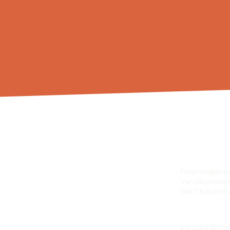
KONTAKT
Foreningern
Vandkunsten
1467
Københ
kontakt@nor