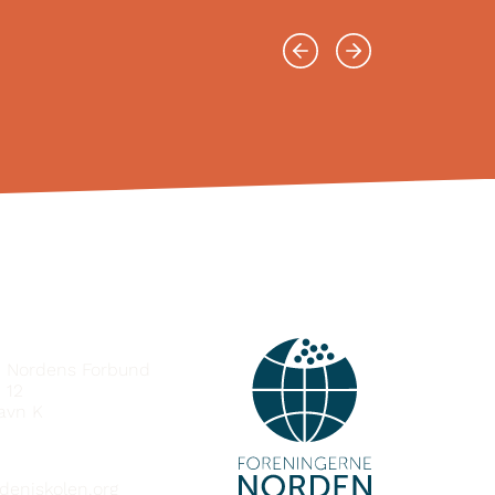
e Nordens Forbund
 12
avn K
deniskolen.org