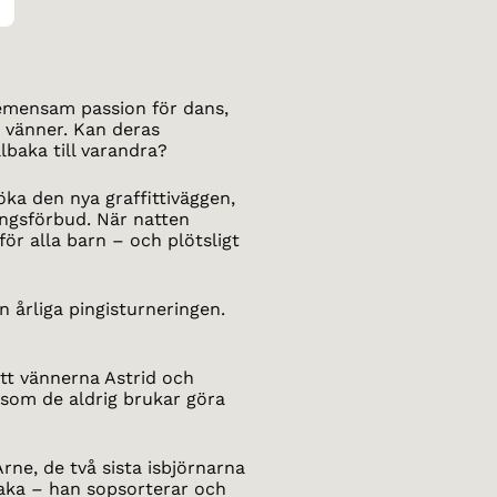
emensam passion för dans,
 vänner. Kan deras
lbaka till varandra?
söka den nya graffittiväggen,
ångsförbud. När natten
r alla barn – och plötsligt
 årliga pingisturneringen.
tt vännerna Astrid och
rsom de aldrig brukar göra
rne, de två sista isbjörnarna
lbaka – han sopsorterar och