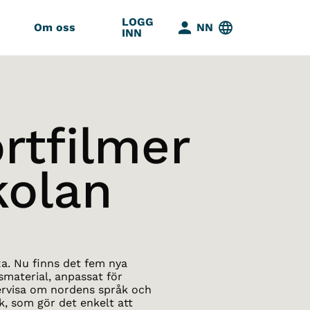
LOGG
Om oss
NN
INN
rtfilmer
kolan
xa. Nu finns det fem nya
smaterial, anpassat för
dervisa om nordens språk och
k, som gör det enkelt att