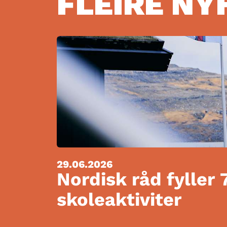
FLEIRE NY
29.06.2026
Nordisk råd fyller 
skoleaktiviter