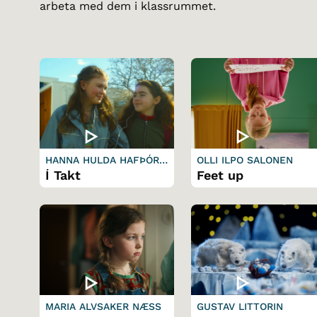
arbeta med dem i klassrummet.
HANNA HULDA HAFÞÓRS
OLLI ILPO SALONEN
DÓTTIR
Í Takt
Feet up
MARIA ALVSAKER NÆSS
GUSTAV LITTORIN