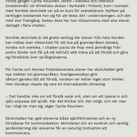
Första gången Carita Rouvinen, lektor i svenska och litteratur
(modersmål) vid Winellska skolan i Kyrkslätt i Finland, kom i kontakt
med Nordisk skolchatt var på en kurs för svensklärare. Nyfiken på
verktyget bestämde hon sig för att testa det i undervisningen, och det
med stor framgång. Sedan dess har hon tillsammans med sina elever
deltagit i flera chattar.
Nordisk skolchatt är ett gratis verktyg där elever från hela Norden
kan mötas över videochatt för att öva på grannspråken danska,
norska och svenska. I chatten paras de ihop med jämnåriga från
andra länder och får på ett lekfullt sätt träna på att förstå och göra
sig förstådda över språkgränserna.
För Carita och hennes finlandssvenska elever har skolchatten gett
nya insikter om grannspråken. Sverigesvenskan gick
såklart ganska lätt att förstå, norskan var heller inget stort hinder,
men danskan visade sig vara en överraskande utmaning.
– Det handlar inte om att förstå varje ord, utan om att lyssna in och
själv anpassa sitt språk. När det klickar blir det roligt, och när man
har roligt lär man sig, säger Carita Rouvinen.
Skolchatten har gett eleverna både självförtroende och en ny
förståelse för kommunikation. Aktiviteten blir en konkret och verklig
språkinlärning där eleverna får en naturlig motivation att
kommunicera.