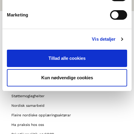
Marketing
OM NORDEN I SKOLEN
Vis detaljer
Om oss
Tillad alle cookies
Kontakt
Ofte stilte spørsmål
Om Foreininga Norden
Kun nødvendige cookies
Våre andre prosjekt
Støttemoglegheiter
Nordisk samarbeid
Fleire nordiske opplæringsaktørar
Ha praksis hos oss