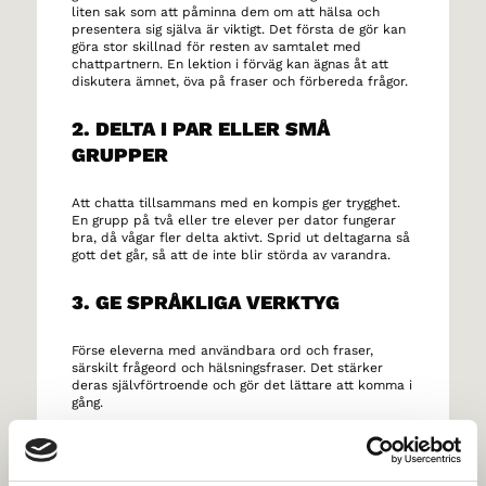
liten sak som att påminna dem om att hälsa och
presentera sig själva är viktigt. Det första de gör kan
göra stor skillnad för resten av samtalet med
chattpartnern. En lektion i förväg kan ägnas åt att
diskutera ämnet, öva på fraser och förbereda frågor.
2. DELTA I PAR ELLER SMÅ
GRUPPER
Att chatta tillsammans med en kompis ger trygghet.
En grupp på två eller tre elever per dator fungerar
bra, då vågar fler delta aktivt. Sprid ut deltagarna så
gott det går, så att de inte blir störda av varandra.
3. GE SPRÅKLIGA VERKTYG
Förse eleverna med användbara ord och fraser,
särskilt frågeord och hälsningsfraser. Det stärker
deras självförtroende och gör det lättare att komma i
gång.
4. SKAPA EN POSITIV OCH
NYFIKEN STÄMNING