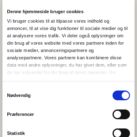
Uppmuntra eleverna att vara öppna, lyssna aktivt och
Denne hjemmeside bruger cookies
våga fråga igen om de inte förstår. Det är okej att inte
Vi bruger cookies til at tilpasse vores indhold og
förstå allt, det viktiga är att försöka.
annoncer, til at vise dig funktioner til sociale medier og til
5. FÖLJ UPP EFTERÅT
at analysere vores trafik. Vi deler også oplysninger om
din brug af vores website med vores partnere inden for
Diskutera hur chatten gick, vad som var lätt eller
sociale medier, annonceringspartnere og
svårt, och vad eleverna lärde sig. Många tycker det är
analysepartnere. Vores partnere kan kombinere disse
roligt och vill gärna delta igen, ett tecken på att
lärandet har varit meningsfullt.
data med andre oplysninger, du har givet dem, eller som
de har indsamlet fra din brug af deres tjenester. Du
TESTA MED DIN KLASS!
samtykker til vores cookies, hvis du fortsætter med at
anvende vores hjemmeside.
Samtykkevalg
Anmäl er till Nordisk skolchatt
Nødvendig
Præferencer
Statistik