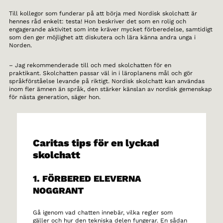
Till kollegor som funderar på att börja med Nordisk skolchatt är
hennes råd enkelt: testa! Hon beskriver det som en rolig och
engagerande aktivitet som inte kräver mycket förberedelse, samtidigt
som den ger möjlighet att diskutera och lära känna andra unga i
Norden.
– Jag rekommenderade till och med skolchatten för en
praktikant. Skolchatten passar väl in i läroplanens mål och gör
språkförståelse levande på riktigt. Nordisk skolchatt kan användas
inom fler ämnen än språk, den stärker känslan av nordisk gemenskap
för nästa generation, säger hon.
Caritas tips för en lyckad
skolchatt
1. FÖRBERED ELEVERNA
NOGGRANT
Gå igenom vad chatten innebär, vilka regler som
gäller och hur den tekniska delen fungerar. En sådan