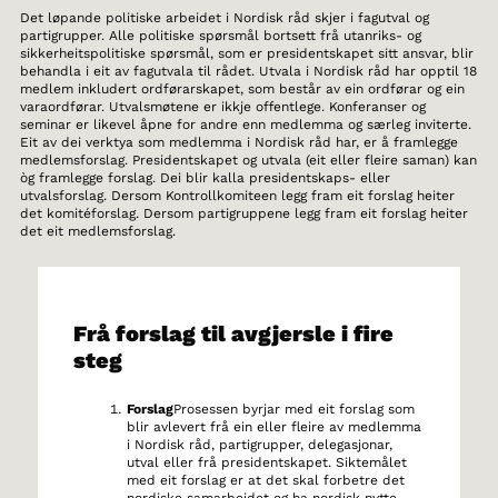
Det løpande politiske arbeidet i Nordisk råd skjer i fagutval og
partigrupper. Alle politiske spørsmål bortsett frå utanriks- og
sikkerheitspolitiske spørsmål, som er presidentskapet sitt ansvar, blir
behandla i eit av fagutvala til rådet. Utvala i Nordisk råd har opptil 18
medlem inkludert ordførarskapet, som består av ein ordførar og ein
varaordførar. Utvalsmøtene er ikkje offentlege. Konferanser og
seminar er likevel åpne for andre enn medlemma og særleg inviterte.
Eit av dei verktya som medlemma i Nordisk råd har, er å framlegge
medlemsforslag. Presidentskapet og utvala (eit eller fleire saman) kan
òg framlegge forslag. Dei blir kalla presidentskaps- eller
utvalsforslag. Dersom Kontrollkomiteen legg fram eit forslag heiter
det komitéforslag. Dersom partigruppene legg fram eit forslag heiter
det eit medlemsforslag.
Frå forslag til avgjersle i fire
steg
Forslag
Prosessen byrjar med eit forslag som
blir avlevert frå ein eller fleire av medlemma
i Nordisk råd, partigrupper, delegasjonar,
utval eller frå presidentskapet. Siktemålet
med eit forslag er at det skal forbetre det