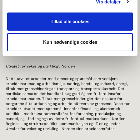
Vis detaljer
naturvern, naturressurser - medrekna utnytting av naturressurser
innanfor jordbruk, fiske og skogbruk. Klimaspørsmål er òg ein viktig
del av arbeidet - medrekna konsekvensane av klimaendringane, som
særleg vedkjem dei nordlegaste områda av Norden. Eksempelvis
Tillad alle cookies
Grønland med den smeltande innlandsisen, men som òg har globale
konsekvenser i form av eksempelvis klimaflyktningar. Forbrukarrettar,
fiskeriforvaltning, landbrukspolitikk, matvarer, atomsikkerheit,
biologisk mangfald og berekraft er emne og tema som Uvalet for eit
Kun nødvendige cookies
berekraftig Norden kjem inn på. Arbeidet handlar om nordiske og
globale utfordringar og løysingsmodeller innafor dei over nemnde
områda.
Utvalet for vekst og utvikling i Norden
Dette utvalet arbeider med emner og spørsmål som vedkjem
arbeidsmarknad og arbeidsmiljø, næring, handel og industri, energi,
tiltak mot grensehindringar, transport og transportsikkerheit. Det
nordiske samarbeidet handlar i høg grad òg om fri ferd innafor
arbeidsmarknaden. Tiltak mot grensehinder gjer det enklare for
borgarane å ta utdanning og arbeide på tvers av grensene. Dessutan
arbeider utvalet med spørsmål innanfor finans- og økomomisk
politikk - medrekna rammevilkåra for forskning, produksjon og
handel, og i forlenginga av dette fri ferd på marknadane i Norden.
Regional- og strukturpolitikk, kommunikasjon og IT er òg under
Utvalet for vekst og utvikling i Norden sine arbeidsområder.