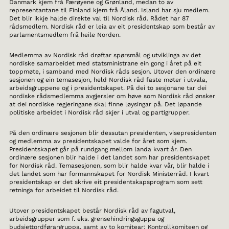
Danmark kjem frå Færøyene og Grønland, medan to av
representantane til Finland kjem frå Åland. Island har sju medlem.
Det blir ikkje halde direkte val til Nordisk råd. Rådet har 87
rådsmedlem. Nordisk råd er leia av eit presidentskap som består av
parlamentsmedlem frå heile Norden.
Medlemma av Nordisk råd drøftar spørsmål og utviklinga av det
nordiske samarbeidet med statsministrane ein gong i året på eit
toppmøte, i samband med Nordisk råds sesjon. Utover den ordinære
sesjonen og ein temasesjon, held Nordisk råd faste møter i utvala,
arbeidsgruppene og i presidentskapet. På dei to sesjonane tar dei
nordiske rådsmedlemma avgjersler om høve som Nordisk råd ønsker
at dei nordiske regjeringane skal finne løysingar på. Det løpande
politiske arbeidet i Nordisk råd skjer i utval og partigrupper.
På den ordinære sesjonen blir dessutan presidenten, visepresidenten
og medlemma av presidentskapet valde for året som kjem.
Presidentskapet går på rundgang mellom landa kvart år. Den
ordinære sesjonen blir halde i det landet som har presidentskapet
for Nordisk råd. Temasesjonen, som blir halde kvar vår, blir halde i
det landet som har formannskapet for Nordisk Ministerråd. I kvart
presidentskap er det skrive eit presidentskapsprogram som sett
retninga for arbeidet til Nordisk råd.
Utover presidentskapet består Nordisk råd av fagutval,
arbeidsgrupper som f. eks. grensehindringsguppa og
budsjettordførargruppa, samt av to komitear: Kontrollkomiteen og