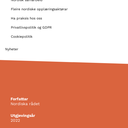
Nordisk samarbeid
Fleire nordiske opplæringsaktørar
Ha praksis hos oss
Privatlivspolitik og GDPR
Cookiepolitik
Nyheter
Forfattar
Nordiska rådet
Utgjevingsår
2022