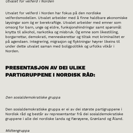
Utvalet for velferd i Norden
Utvalet for velferd i Norden har fokus på den nordiske
velferdsmodellen. Utvalet arbeider med å finne haldbare økonomiske
løysingar som òg er berekraftige. Utvalet arbeider med emner som
omsorg for barn, unge og eldre, funksjonshindringar samt spørsmål
knytta til alkohol, narkotika og misbruk. Òg emne som likestilling,
borgarrettar, demokrati, menneskerettar og tiltak mot kriminalitet er
på agendaen. Integrering, migrasjon og flyktningar høyrer likeins til
under dette utvalet saman med boligpolitikk og urfolks vilkår i
Norden.
PRESENTASJON AV DEI ULIKE
PARTIGRUPPENE I NORDISK RÅD:
Den sosialdemokratiske gruppa
Den sosialdemokratiske gruppa er ei av dei største partigruppene i
Nordisk råd og består av representantar frå dei sosialdemokratiske
gruppene i alle dei nordiske landa og Færøyene, Grønland og Åland.
Midtengruppa