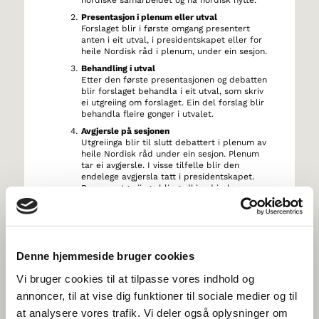
nordiske samarbeidet og ha nordisk nytte.
Presentasjon i plenum eller utval
Forslaget blir i første omgang presentert
anten i eit utval, i presidentskapet eller for
heile Nordisk råd i plenum, under ein sesjon.
Behandling i utval
Etter den første presentasjonen og debatten
blir forslaget behandla i eit utval, som skriv
ei utgreiing om forslaget. Ein del forslag blir
behandla fleire gonger i utvalet.
Avgjersle på sesjonen
Utgreiinga blir til slutt debattert i plenum av
heile Nordisk råd under ein sesjon. Plenum
tar ei avgjersle. I visse tilfelle blir den
endelege avgjersla tatt i presidentskapet.
Dersom utgreiinga blir godkjend i plenum
med simpelt fleirtal, blir det ei tilråding, som
blir sendt til dei nordiske regjeringane
og/eller Nordisk Ministerråd, som tar stilling
til tilrådinga i ein eigen prosess.
Denne hjemmeside bruger cookies
Vi bruger cookies til at tilpasse vores indhold og
annoncer, til at vise dig funktioner til sociale medier og til
at analysere vores trafik. Vi deler også oplysninger om