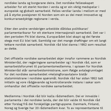
nordiske landa og borgarane deira. Det nordiske fellesskapet
arbeider for eit sterkt Norden i verda og er ein viktig medspelar i
europeisk og globalt samarbeid. Felles verdiar landa i mellom er med
på å styrke posisjonen til Norden som ein av dei mest innovative og
konkurransedyktige regionane i verda.
Etter den andre verdskrigen arbeidde dåtidas politikarar/
parlamentarikarar for eit sterkare internasjonalt samarbeid. Det var i
den perioden FN blei danna, Europarådet blei skapt og dei første
stega mot EU blei tatt. Samtidig var det mange drøftingar om eit langt
tettare nordisk samarbeid. Nordisk råd blei danna i 1952 som resultat
av dette.
Det offisielle nordiske samarbeidet skjer innafor rammene av Nordisk
Ministerråd, der regjeringane samarbeider og i Nordisk råd, som er
samarbeidsforumet til parlamentsmedlemma. I spissen for Nordisk
Ministerråd står samarbeidsministrane, som ifølgje avtalegrunnlaget
for det nordiske samarbeidet «Helsingforsavtalen» bistår
statsministrane i nordiske spørsmål. Nordisk råd har sidan 1952 tatt
initiativ og vore rådgjevande og kontrollerande instans i sakar som
omhandlar det offisielle nordiske samarbeidet.
Medlemma i Nordisk råd blir kalla rådsmedlem. Dei er innvalde i
parlamenta i dei nordiske landa, der dei blir valde til Nordisk råd
etter forslag frå dei forskjellige partigruppene. Danmark, Finland,
Noreg og Sverige har 20 rådsmedlem kvar. To av representantane til