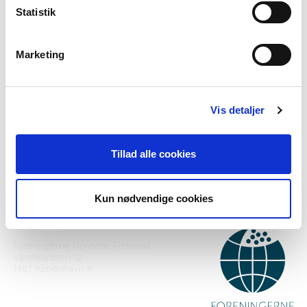
Statistik
Marketing
Vil du vite meir om Norden i skolen?
Vis detaljer
Abonner på vårt nyheitsbrev
Følg oss på Facebook
Tillad alle cookies
Følg oss på Instagram
Kun nødvendige cookies
KONTAKT
Foreningerne Nordens Forbund
Vandkunsten 12
1467
København K