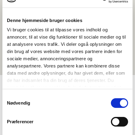
Denne hjemmeside bruger cookies
Vi bruger cookies til at tilpasse vores indhold og
annoncer, til at vise dig funktioner til sociale medier og til
at analysere vores trafik. Vi deler også oplysninger om
din brug af vores website med vores partnere inden for
sociale medier, annonceringspartnere og
analysepartnere. Vores partnere kan kombinere disse
data med andre oplysninger, du har givet dem, eller som
de har indsamlet fra din brug af deres tjenester. Du
samtykker til vores cookies, hvis du fortsætter med at
anvende vores hjemmeside.
TAGS
Samtykkevalg
Nødvendig
Vidaregåande skule
Samfunnsfag
Temapakke
Demokrati og medborgarskap
>3 skuletimar
Præferencer