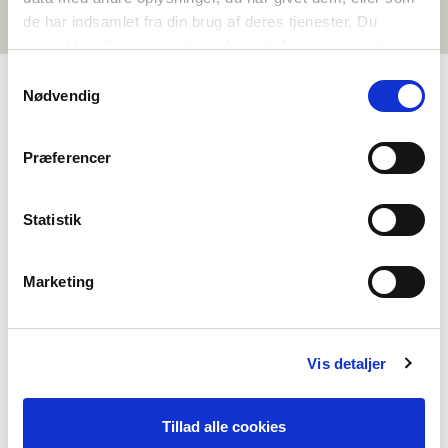
de har indsamlet fra din brug af deres tjenester. Du
samtykker til vores cookies, hvis du fortsætter med at
anvende vores hjemmeside.
Samtykkevalg
Nødvendig
OM NORDEN I SKOLEN
Præferencer
Om oss
Kontakt
Statistik
Ofte stilte spørsmål
Om Foreininga Norden
Marketing
Våre andre prosjekt
Støttemoglegheiter
Vis detaljer
Nordisk samarbeid
Fleire nordiske opplæringsaktørar
Tillad alle cookies
Ha praksis hos oss