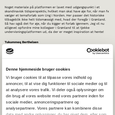
Noget materiale på platformen er lavet med udgangspunkt i et
skandinavisk tidsperspektiv, hvilket man skal have øje for, når man fx
vælger et temaforløb som Ung i Norden. Her passer det historiske
tilbageblik ikke helt tidsmæssigt med, hvad der foregår i Grønland.
Så hav også det for øje, når du kigger et forløb igennem. Jeg vil nu
alligevel opfordre mine kollegaer i Grønland til at tjekke
undervisningsplatformen ud, da der er meget inspiration at hente!
Tukummeq Berthelsen
TUKUMMEQ VIL ANBEFALE, AT DU TAGER ET KIG PÅ
DISSE MATERIALER:
Denne hjemmeside bruger cookies
Vi bruger cookies til at tilpasse vores indhold og
Fred
annoncer, til at vise dig funktioner til sociale medier og til
Ansvarligt forbrug og produktion
at analysere vores trafik. Vi deler også oplysninger om
din brug af vores website med vores partnere inden for
Norden i verden
sociale medier, annonceringspartnere og
Livet på land
analysepartnere. Vores partnere kan kombinere disse
data med andre oplysninger, du har givet dem, eller som