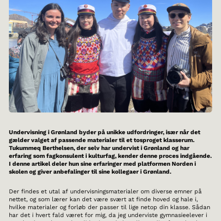
Undervisning i Grønland byder på unikke udfordringer, især når det
gælder valget af passende materialer til et tosproget klasserum.
Tukummeq Berthelsen, der selv har undervist i Grønland og har
erfaring som fagkonsulent i kulturfag, kender denne proces indgående.
I denne artikel deler hun sine erfaringer med platformen Norden i
skolen og giver anbefalinger til sine kollegaer i Grønland.
Der findes et utal af undervisningsmaterialer om diverse emner på
nettet, og som lærer kan det være svært at finde hoved og hale i,
hvilke materialer og forløb der passer til lige netop din klasse. Sådan
har det i hvert fald været for mig, da jeg underviste gymnasieelever i