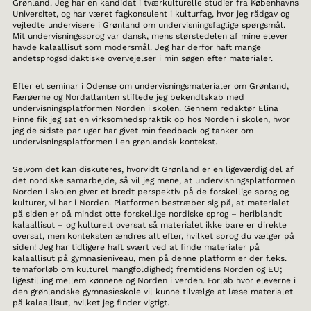
Grønland. Jeg har en kandidat i tværkulturelle studier fra Københavns
Universitet, og har været fagkonsulent i kulturfag, hvor jeg rådgav og
vejledte undervisere i Grønland om undervisningsfaglige spørgsmål.
Mit undervisningssprog var dansk, mens størstedelen af mine elever
havde kalaallisut som modersmål. Jeg har derfor haft mange
andetsprogsdidaktiske overvejelser i min søgen efter materialer.
Efter et seminar i Odense om undervisningsmaterialer om Grønland,
Færøerne og Nordatlanten stiftede jeg bekendtskab med
undervisningsplatformen Norden i skolen. Gennem redaktør Elina
Finne fik jeg sat en virksomhedspraktik op hos Norden i skolen, hvor
jeg de sidste par uger har givet min feedback og tanker om
undervisningsplatformen i en grønlandsk kontekst.
Selvom det kan diskuteres, hvorvidt Grønland er en ligeværdig del af
det nordiske samarbejde, så vil jeg mene, at undervisningsplatformen
Norden i skolen giver et bredt perspektiv på de forskellige sprog og
kulturer, vi har i Norden. Platformen bestræber sig på, at materialet
på siden er på mindst otte forskellige nordiske sprog – heriblandt
kalaallisut – og kulturelt oversat så materialet ikke bare er direkte
oversat, men konteksten ændres alt efter, hvilket sprog du vælger på
siden! Jeg har tidligere haft svært ved at finde materialer på
kalaallisut på gymnasieniveau, men på denne platform er der f.eks.
temaforløb om kulturel mangfoldighed; fremtidens Norden og EU;
ligestilling mellem kønnene og Norden i verden. Forløb hvor eleverne i
den grønlandske gymnasieskole vil kunne tilvælge at læse materialet
på kalaallisut, hvilket jeg finder vigtigt.