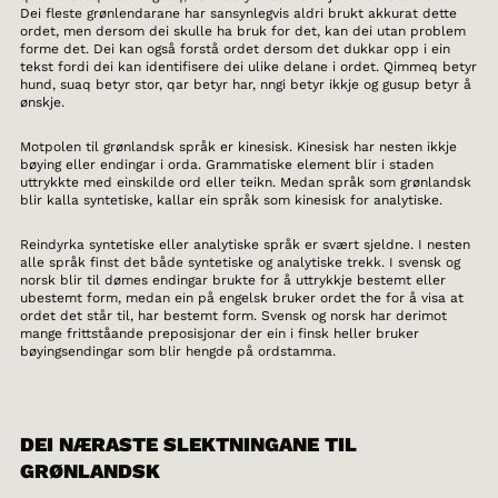
Dei fleste grønlendarane har sansynlegvis aldri brukt akkurat dette
ordet, men dersom dei skulle ha bruk for det, kan dei utan problem
forme det. Dei kan også forstå ordet dersom det dukkar opp i ein
tekst fordi dei kan identifisere dei ulike delane i ordet. Qimmeq betyr
hund, suaq betyr stor, qar betyr har, nngi betyr ikkje og gusup betyr å
ønskje.
Motpolen til grønlandsk språk er kinesisk. Kinesisk har nesten ikkje
bøying eller endingar i orda. Grammatiske element blir i staden
uttrykkte med einskilde ord eller teikn. Medan språk som grønlandsk
blir kalla syntetiske, kallar ein språk som kinesisk for analytiske.
Reindyrka syntetiske eller analytiske språk er svært sjeldne. I nesten
alle språk finst det både syntetiske og analytiske trekk. I svensk og
norsk blir til dømes endingar brukte for å uttrykkje bestemt eller
ubestemt form, medan ein på engelsk bruker ordet the for å visa at
ordet det står til, har bestemt form. Svensk og norsk har derimot
mange frittståande preposisjonar der ein i finsk heller bruker
bøyingsendingar som blir hengde på ordstamma.
DEI NÆRASTE SLEKTNINGANE TIL
GRØNLANDSK