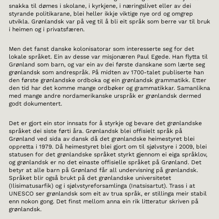
snakka til dømes i skolane, i kyrkjene, i næringslivet eller av dei
styrande politikarane, blei heller ikkje viktige nye ord og omgrep
utvikla. Grønlandsk var på veg til å bli eit språk som berre var til bruk
i heimen og i privatsfæren.
Men det fanst danske kolonisatorar som interesserte seg for det
lokale språket. Ein av desse var misjonæren Paul Egede. Han flytta til
Grønland som barn, og var ein av dei første danskane som lærte seg
grønlandsk som andrespråk. På midten av 1700-talet publiserte han
den første grønlandske ordboka og ein grønlandsk grammatikk. Etter
den tid har det komme mange ordbøker og grammatikkar. Samanlikna
med mange andre nordamerikanske urspråk er grønlandsk dermed
godt dokumentert.
Det er gjort ein stor innsats for å styrkje og bevare det grønlandske
språket dei siste førti åra. Grønlandsk blei offisielt språk på
Grønland ved sida av dansk då det grønlandske heimestyret blei
oppretta i 1979. Då heimestyret blei gjort om til sjølvstyre i 2009, blei
statusen for det grønlandske språket styrkt gjennom ei eiga språklov,
og grønlandsk er no det einaste offisielle språket på Grønland. Det
betyr at alle barn på Grønland får all undervisning på grønlandsk.
Språket blir også brukt på det grønlandske universitetet
(Ilisimatusarfik) og i sjølvstyreforsamlinga (Inatsisartut). Trass i at
UNESCO ser grønlandsk som eit av trua språk, er stillinga meir stabil
enn nokon gong. Det finst mellom anna ein rik litteratur skriven på
grønlandsk.