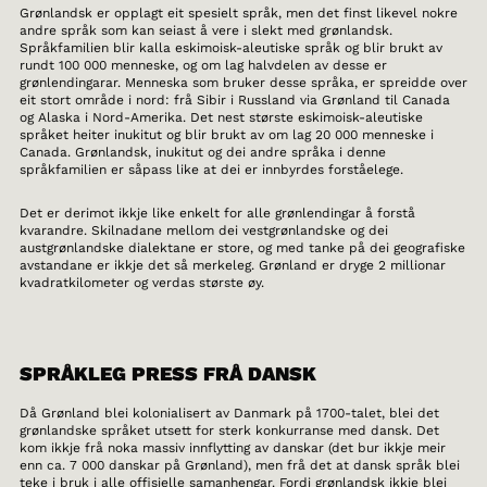
Grønlandsk er opplagt eit spesielt språk, men det finst likevel nokre
andre språk som kan seiast å vere i slekt med grønlandsk.
Språkfamilien blir kalla eskimoisk-aleutiske språk og blir brukt av
rundt 100 000 menneske, og om lag halvdelen av desse er
grønlendingarar. Menneska som bruker desse språka, er spreidde over
eit stort område i nord: frå Sibir i Russland via Grønland til Canada
og Alaska i Nord-Amerika. Det nest største eskimoisk-aleutiske
språket heiter inukitut og blir brukt av om lag 20 000 menneske i
Canada. Grønlandsk, inukitut og dei andre språka i denne
språkfamilien er såpass like at dei er innbyrdes forståelege.
Det er derimot ikkje like enkelt for alle grønlendingar å forstå
kvarandre. Skilnadane mellom dei vestgrønlandske og dei
austgrønlandske dialektane er store, og med tanke på dei geografiske
avstandane er ikkje det så merkeleg. Grønland er dryge 2 millionar
kvadratkilometer og verdas største øy.
SPRÅKLEG PRESS FRÅ DANSK
Då Grønland blei kolonialisert av Danmark på 1700-talet, blei det
grønlandske språket utsett for sterk konkurranse med dansk. Det
kom ikkje frå noka massiv innflytting av danskar (det bur ikkje meir
enn ca. 7 000 danskar på Grønland), men frå det at dansk språk blei
teke i bruk i alle offisielle samanhengar. Fordi grønlandsk ikkje blei