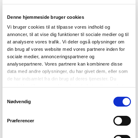
TAGS
Denne hjemmeside bruger cookies
6.-7. klasse
8.-10. klasse
Språk
Faktatekst
Vi bruger cookies til at tilpasse vores indhold og
Kunnskap om nordisk språk
1-3 skuletimar
annoncer, til at vise dig funktioner til sociale medier og til
at analysere vores trafik. Vi deler også oplysninger om
din brug af vores website med vores partnere inden for
sociale medier, annonceringspartnere og
analysepartnere. Vores partnere kan kombinere disse
data med andre oplysninger, du har givet dem, eller som
de har indsamlet fra din brug af deres tjenester. Du
samtykker til vores cookies, hvis du fortsætter med at
anvende vores hjemmeside.
Samtykkevalg
Nødvendig
Præferencer