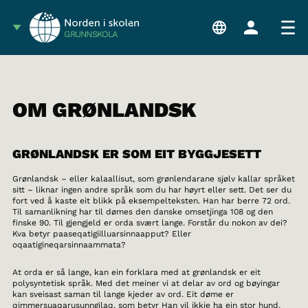
GRUNNSKOLA
OM GRØNLANDSK
GRØNLANDSK ER SOM EIT BYGGJESETT
Grønlandsk – eller kalaallisut, som grønlendarane sjølv kallar språket
sitt – liknar ingen andre språk som du har høyrt eller sett. Det ser du
fort ved å kaste eit blikk på eksempelteksten. Han har berre 72 ord.
Til samanlikning har til dømes den danske omsetjinga 108 og den
finske 90. Til gjengjeld er orda svært lange. Forstår du nokon av dei?
Kva betyr paaseqatigiilluarsinnaapput? Eller
oqaatigineqarsinnaammata?
At orda er så lange, kan ein forklara med at grønlandsk er eit
polysyntetisk språk. Med det meiner vi at delar av ord og bøyingar
kan sveisast saman til lange kjeder av ord. Eit døme er
qimmersuaqarusunngilaq, som betyr Han vil ikkje ha ein stor hund.