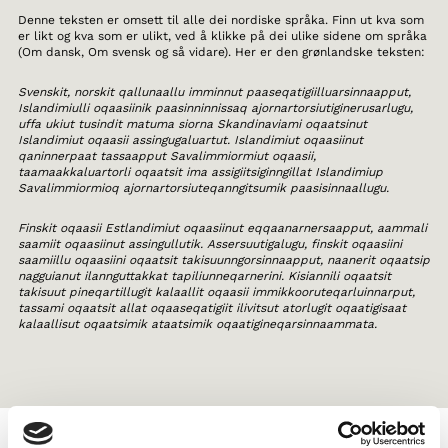
Denne teksten er omsett til alle dei nordiske språka. Finn ut kva som
er likt og kva som er ulikt, ved å klikke på dei ulike sidene om språka
(Om dansk, Om svensk og så vidare). Her er den grønlandske teksten:
Svenskit, norskit qallunaallu imminnut paaseqatigiilluarsinnaapput,
Islandimiulli oqaasiinik paasinninnissaq ajornartorsiutiginerusarlugu,
uffa ukiut tusindit matuma siorna Skandinaviami oqaatsinut
Islandimiut oqaasii assingugaluartut. Islandimiut oqaasiinut
qaninnerpaat tassaapput Savalimmiormiut oqaasii,
taamaakkaluartorli oqaatsit ima assigiitsiginngillat Islandimiup
Savalimmiormioq ajornartorsiuteqanngitsumik paasisinnaallugu.
Finskit oqaasii Estlandimiut oqaasiinut eqqaanarnersaapput, aammali
saamiit oqaasiinut assingullutik. Assersuutigalugu, finskit oqaasiini
saamiillu oqaasiini oqaatsit takisuunngorsinnaapput, naanerit oqaatsip
nagguianut ilannguttakkat tapiliunneqarnerini. Kisiannili oqaatsit
takisuut pineqartillugit kalaallit oqaasii immikkooruteqarluinnarput,
tassami oqaatsit allat oqaaseqatigiit ilivitsut atorlugit oqaatigisaat
kalaallisut oqaatsimik ataatsimik oqaatigineqarsinnaammata.