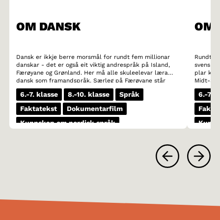
OM DANSK
OM 
Dansk er ikkje berre morsmål for rundt fem millionar
Rundt ti
danskar - det er også eit viktig andrespråk på Island,
svensk t
Færøyane og Grønland. Her må alle skuleelevar læra
plar kall
dansk som framandspråk. Særleg på Færøyane står
Midt-Sve
dansk sterkt. Mange færøyiske ungdomar les heller
utover he
6.-7. klasse
8.-10. klasse
Språk
6.-7. 
bøker på dansk enn på sitt eige morsmål.
framleis
lett gjen
Faktatekst
Dokumentarfilm
Fakta
identifi
for voka
Kunnskap om nordisk språk
Kunns
(det heit
staden fo
1-3 skuletimar
1-3 sk