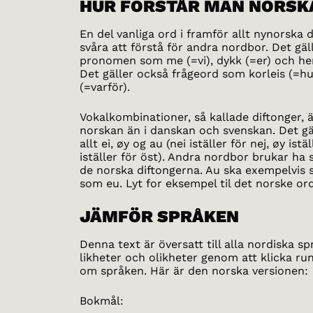
HUR FÖRSTÅR MAN NORSK
En del vanliga ord i framför allt nynorska d
svåra att förstå för andra nordbor. Det gä
pronomen som me (=vi), dykk (=er) och he
Det gäller också frågeord som korleis (=hu
(=varför).
Vokalkombinationer, så kallade diftonger, ä
norskan än i danskan och svenskan. Det gä
allt ei, øy og au (nei iställer för nej, øy istä
iställer för öst). Andra nordbor brukar ha s
de norska diftongerna. Au ska exempelvis 
som eu. Lyt for eksempel til det norske or
JÄMFÖR SPRÅKEN
Denna text är översatt till alla nordiska sp
likheter och olikheter genom att klicka ru
om språken. Här är den norska versionen:
Bokmål: