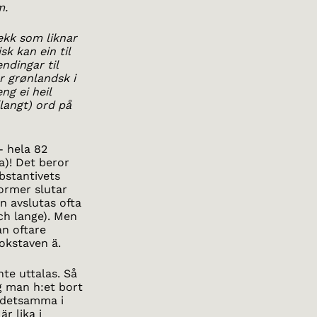
m.
ekk som liknar
sk kan ein til
ndingar til
r grønlandsk i
ng ei heil
(langt) ord på
- hela 82
a)! Det beror
bstantivets
former slutar
en avslutas ofta
ch lange). Men
an oftare
okstaven ä.
nte uttalas. Så
g man h:et bort
k detsamma i
r lika i