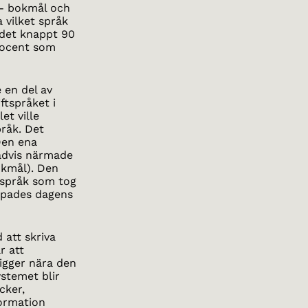
 - bokmål och
 vilket språk
 det knappt 90
rocent som
 en del av
ftspråket i
et ville
pråk. Det
Den ena
advis närmade
okmål). Den
tspråk som tog
kapades dagens
 att skriva
r att
igger nära den
ystemet blir
cker,
ormation