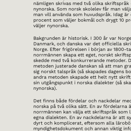
nämligen skrivas med två olika skriftspråk
nynorska. Som norsk skolelev får man välja
man vill använda som huvudspråk. Idag är
procent som väljer bokmål och drygt 10 p
väljer nynorska.
Bakgrunden är historisk. I 300 år var Norge
Danmark, och danska var det officiella skri
Norge. Efter frigörelsen i början av 1800-tal
norrmännen skapa ett eget, norskt skrifts
skedde med två konkurrerande metoder. 
metoden justerade danskan så att man gr
sig norskt talspråk (så skapades dagens b
andra metoden skapade ett helt nytt skrif
sin utgångspunkt i norska dialekter (så s
nynorska).
Det finns både fördelar och nackdelar med
norska på två olika sätt. En av fördelarna ä
norrmännen kan välja ett skriftspråk som l
egna dialekten. En av nackdelarna är att s
dyrt och komplicerat, eftersom alla lärobö
myndighetsdokument och annan viktig inf