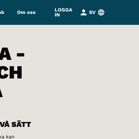
LOGGA
ok
Om oss
SV
IN
A -
CH
A
VÅ SÄTT
ka kan