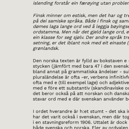
islending forstår ein færøying utan proble
Finsk minner om estisk, men det har og tr
på dei samiske språka. Både i finsk og sami
dømes laga lange ord ved å leggja bøyingse
ordstamma. Men når det gjeld lange ord, e
ein klasse for seg sjølv. Der andre språk tre
setning, er det iblant nok med eit einaste 
grønlandsk.
Den norska texten är fylld av bokstaven e 
stycken (jämfört med bara 47 i den svensk
bland annat på grammatiska ändelser - su
pluraländelse är ofta -er, verbens infinitiv
ofta med e (till exempel lage) och adjektiv
med e före ett substantiv (skandinaviske o
det beror också på att norskan och dansk
stavar ord med e där svenskan använder b
I ordet hverandre är h:et stumt - det ska i
har det varit också i svenskan, men där to
i en stavningsreform 1906. Uttalet är doc
både svenska och norska. Fler av ordvalen ä