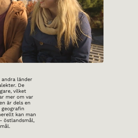
 andra länder
alekter. De
gare, vilket
jar mer om var
en är dels en
 geografin
enerellt kan man
- östlandsmål,
mål.