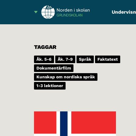
Undervisn
GRUNDSKOLAN
TAGGAR
Åk. 5-6
Åk. 7-9
Språk
Faktatext
Dokumentärfilm
Kunskap om nordiska språk
1-3 lektioner