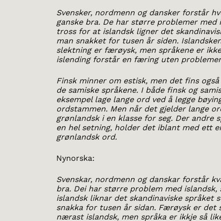
Svensker, nordmenn og dansker forstår h
ganske bra. De har større problemer med is
tross for at islandsk ligner det skandinavi
man snakket for tusen år siden. Islandsk
slektning er færøysk, men språkene er ikke 
islending forstår en færing uten problemer
Finsk minner om estisk, men det fins også
de samiske språkene. I både finsk og sami
eksempel lage lange ord ved å legge bøying
ordstammen. Men når det gjelder lange ord
grønlandsk i en klasse for seg. Der andre 
en hel setning, holder det iblant med ett 
grønlandsk ord.
Nynorska:
Svenskar, nordmenn og danskar forstår k
bra. Dei har større problem med islandsk, 
islandsk liknar det skandinaviske språket 
snakka for tusen år sidan. Færøysk er det
nærast islandsk, men språka er ikkje så lik