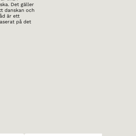
ka. Det gäller
 Att danskan och
åd är ett
baserat på det