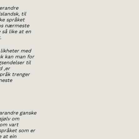
verandre
landsk, til
ske språket
ens nærmeste
så like at en
.
 likheter med
sk kan man for
sendelser til
 ,er
språk trenger
eneste
varandre ganske
sjølv om
som vart
 språket som er
e at ein