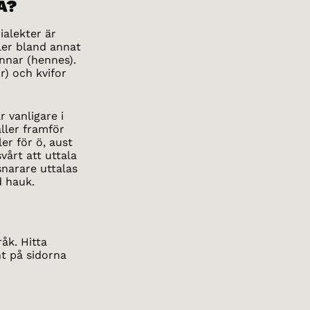
A?
ialekter är
ller bland annat
nnar (hennes).
r) och kvifor
r vanligare i
ller framför
ller för ö, aust
vårt att uttala
snarare uttalas
d hauk.
råk. Hitta
nt på sidorna