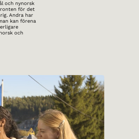
ål och nynorsk
fronten för det
rig. Andra har
 man kan förena
erligare
ynorsk och