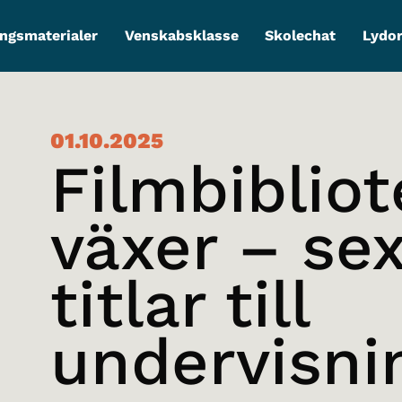
ngsmaterialer
Venskabsklasse
Skolechat
Lydo
01.10.2025
Filmbibliot
växer – se
titlar till
undervisni