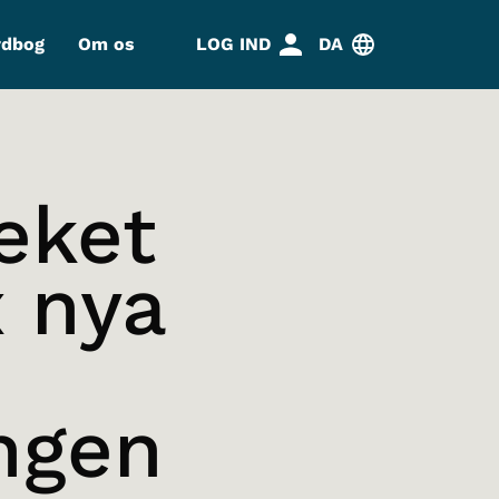
rdbog
Om os
LOG IND
DA
eket
x nya
ngen