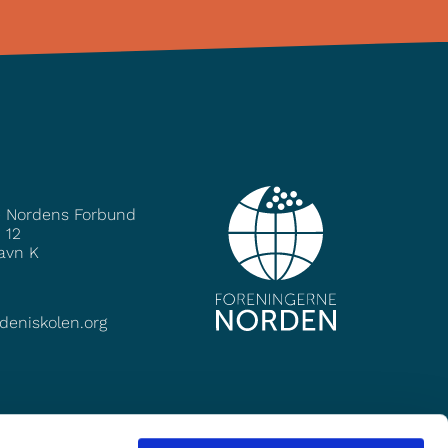
e Nordens Forbund
 12
avn K
deniskolen.org