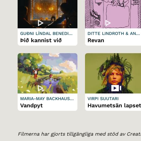
GUÐNI LÍNDAL BENEDIKT
DITTE LINDROTH & ANN
SSON
FURENMO
Þið kannist við
Revan
MARIA-MAY BACKHAUS B
VIRPI SUUTARI
ROWN & MADS THEODOR
Vandpyt
Havumetsän lapse
BONDE
Filmerna har gjorts tillgängliga med stöd av Crea