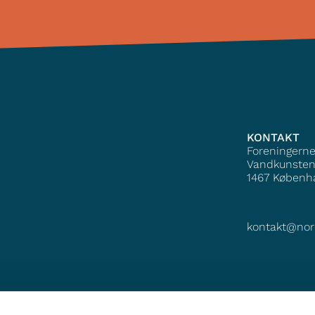
KONTAKT
Foreningern
Vandkunsten
1467
Københ
kontakt@nor