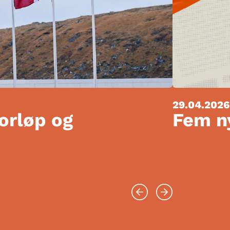
29.04.2026
forløp og
Fem ny