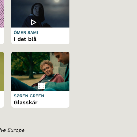
A
ÖMER SAMI
I det blå
SØREN GREEN
t
Glasskår
tive Europe