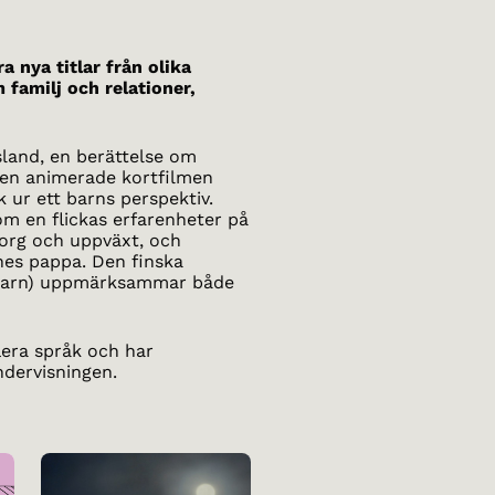
a nya titlar från olika
 familj och relationer,
sland, en berättelse om
den animerade kortfilmen
k ur ett barns perspektiv.
m en flickas erfarenheter på
sorg och uppväxt, och
nes pappa. Den finska
barn) uppmärksammar både
lera språk och har
ndervisningen.