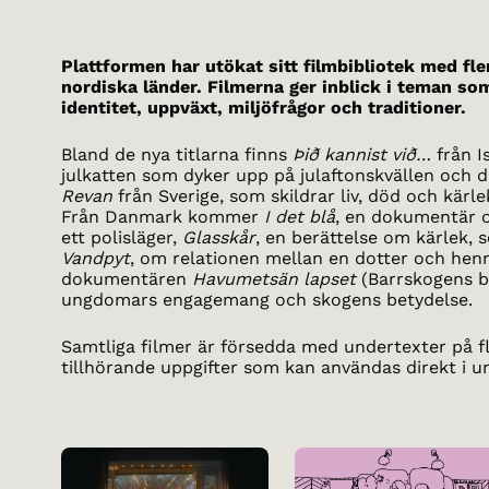
Plattformen har utökat sitt filmbibliotek med fler
nordiska länder. Filmerna ger inblick i teman som
identitet, uppväxt, miljöfrågor och traditioner.
Bland de nya titlarna finns
Þið kannist við…
från I
julkatten som dyker upp på julaftonskvällen och 
Revan
från Sverige, som skildrar liv, död och kärle
Från Danmark kommer
I det blå
, en dokumentär o
ett polisläger,
Glasskår
, en berättelse om kärlek, 
Vandpyt
, om relationen mellan en dotter och hen
dokumentären
Havumetsän lapset
(Barrskogens 
ungdomars engagemang och skogens betydelse.
Samtliga filmer är försedda med undertexter på f
tillhörande uppgifter som kan användas direkt i u