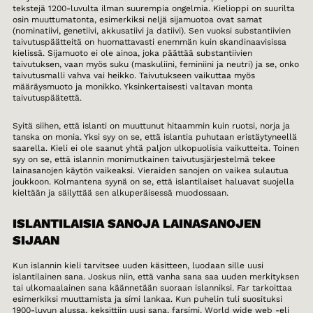
tekstejä 1200-luvulta ilman suurempia ongelmia. Kielioppi on suurilta
osin muuttumatonta, esimerkiksi neljä sijamuotoa ovat samat
(nominatiivi, genetiivi, akkusatiivi ja datiivi). Sen vuoksi substantiivien
taivutuspäätteitä on huomattavasti enemmän kuin skandinaavisissa
kielissä. Sijamuoto ei ole ainoa, joka päättää substantiivien
taivutuksen, vaan myös suku (maskuliini, feminiini ja neutri) ja se, onko
taivutusmalli vahva vai heikko. Taivutukseen vaikuttaa myös
määräysmuoto ja monikko. Yksinkertaisesti valtavan monta
taivutuspäätettä.
Syitä siihen, että islanti on muuttunut hitaammin kuin ruotsi, norja ja
tanska on monia. Yksi syy on se, että islantia puhutaan eristäytyneellä
saarella. Kieli ei ole saanut yhtä paljon ulkopuolisia vaikutteita. Toinen
syy on se, että islannin monimutkainen taivutusjärjestelmä tekee
lainasanojen käytön vaikeaksi. Vieraiden sanojen on vaikea sulautua
joukkoon. Kolmantena syynä on se, että islantilaiset haluavat suojella
kieltään ja säilyttää sen alkuperäisessä muodossaan.
ISLANTILAISIA SANOJA LAINASANOJEN
SIJAAN
Kun islannin kieli tarvitsee uuden käsitteen, luodaan sille uusi
islantilainen sana. Joskus niin, että vanha sana saa uuden merkityksen
tai ulkomaalainen sana käännetään suoraan islanniksi. Far tarkoittaa
esimerkiksi muuttamista ja sími lankaa. Kun puhelin tuli suosituksi
1900-luvun alussa, keksittiin uusi sana, farsími. World wide web -eli