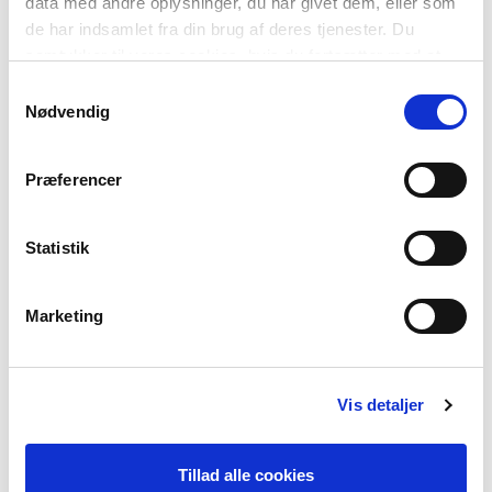
data med andre oplysninger, du har givet dem, eller som
de har indsamlet fra din brug af deres tjenester. Du
samtykker til vores cookies, hvis du fortsætter med at
anvende vores hjemmeside.
Samtykkevalg
Nødvendig
Præferencer
ISLANNIN KIELI
Puhujien määrä: n. 320.000
Statistik
Vientisanoja: gejser ja bärsärk
Tervehtiminen: halló tai góðan daginn
Vaikeinta sanoa:: Það fer nú að verða verra ferðaveðrið (tulee
Marketing
olemaan pahempaa matkailmaa)
VIIMEISIN TIETOKIRJALLINEN TEKSTI
Vis detaljer
SKANDINAAVISET KIELET - ULKOAPÄIN
Tillad alle cookies