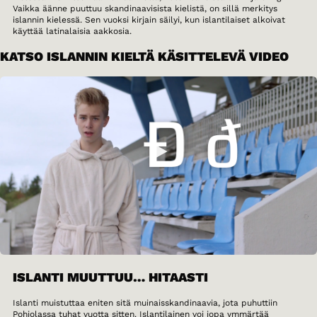
Vaikka äänne puuttuu skandinaavisista kielistä, on sillä merkitys
islannin kielessä. Sen vuoksi kirjain säilyi, kun islantilaiset alkoivat
käyttää latinalaisia aakkosia.
KATSO ISLANNIN KIELTÄ KÄSITTELEVÄ VIDEO
ISLANTI MUUTTUU… HITAASTI
Islanti muistuttaa eniten sitä muinaisskandinaavia, jota puhuttiin
Pohjolassa tuhat vuotta sitten. Islantilainen voi jopa ymmärtää