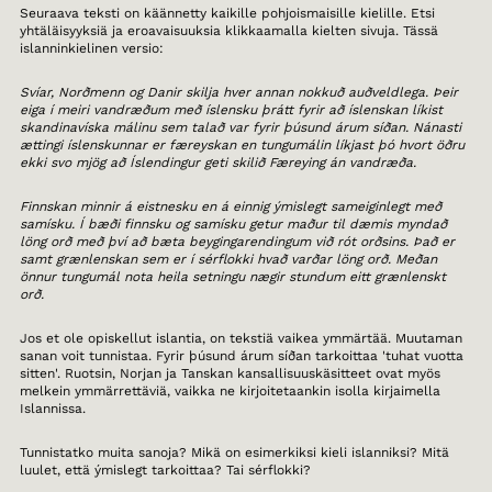
Seuraava teksti on käännetty kaikille pohjoismaisille kielille. Etsi
yhtäläisyyksiä ja eroavaisuuksia klikkaamalla kielten sivuja. Tässä
islanninkielinen versio:
Svíar, Norðmenn og Danir skilja hver annan nokkuð auðveldlega. Þeir
eiga í meiri vandræðum með íslensku þrátt fyrir að íslenskan líkist
skandinavíska málinu sem talað var fyrir þúsund árum síðan. Nánasti
ættingi íslenskunnar er færeyskan en tungumálin líkjast þó hvort öðru
ekki svo mjög að Íslendingur geti skilið Færeying án vandræða.
Finnskan minnir á eistnesku en á einnig ýmislegt sameiginlegt með
samísku. Í bæði finnsku og samísku getur maður til dæmis myndað
löng orð með því að bæta beygingarendingum við rót orðsins. Það er
samt grænlenskan sem er í sérflokki hvað varðar löng orð. Meðan
önnur tungumál nota heila setningu nægir stundum eitt grænlenskt
orð.
Jos et ole opiskellut islantia, on tekstiä vaikea ymmärtää. Muutaman
sanan voit tunnistaa. Fyrir þúsund árum síðan tarkoittaa 'tuhat vuotta
sitten'. Ruotsin, Norjan ja Tanskan kansallisuuskäsitteet ovat myös
melkein ymmärrettäviä, vaikka ne kirjoitetaankin isolla kirjaimella
Islannissa.
Tunnistatko muita sanoja? Mikä on esimerkiksi kieli islanniksi? Mitä
luulet, että ýmislegt tarkoittaa? Tai sérflokki?