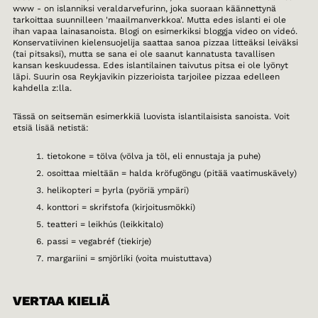
www - on islanniksi veraldarvefurinn, joka suoraan käännettynä
tarkoittaa suunnilleen 'maailmanverkkoa'. Mutta edes islanti ei ole
ihan vapaa lainasanoista. Blogi on esimerkiksi bloggja video on videó.
Konservatiivinen kielensuojelija saattaa sanoa pizzaa litteäksi leiväksi
(tai pitsaksi), mutta se sana ei ole saanut kannatusta tavallisen
kansan keskuudessa. Edes islantilainen taivutus pitsa ei ole lyönyt
läpi. Suurin osa Reykjavikin pizzerioista tarjoilee pizzaa edelleen
kahdella z:lla.
Tässä on seitsemän esimerkkiä luovista islantilaisista sanoista. Voit
etsiä lisää netistä:
tietokone = tölva (völva ja töl, eli ennustaja ja puhe)
osoittaa mieltään = halda kröfugöngu (pitää vaatimuskävely)
helikopteri = þyrla (pyöriä ympäri)
konttori = skrifstofa (kirjoitusmökki)
teatteri = leikhús (leikkitalo)
passi = vegabréf (tiekirje)
margariini = smjörlíki (voita muistuttava)
VERTAA KIELIÄ