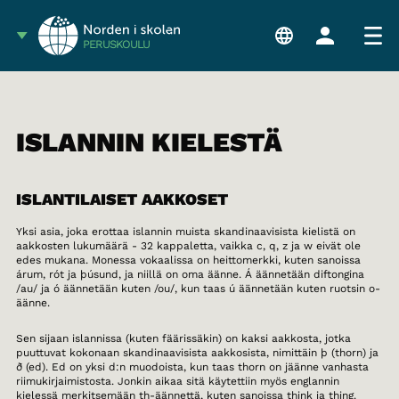
PERUSKOULU
ISLANNIN KIELESTÄ
ISLANTILAISET AAKKOSET
Yksi asia, joka erottaa islannin muista skandinaavisista kielistä on
aakkosten lukumäärä - 32 kappaletta, vaikka c, q, z ja w eivät ole
edes mukana. Monessa vokaalissa on heittomerkki, kuten sanoissa
árum, rót ja þúsund, ja niillä on oma äänne. Á äännetään diftongina
/au/ ja ó äännetään kuten /ou/, kun taas ú äännetään kuten ruotsin o-
äänne.
Sen sijaan islannissa (kuten fäärissäkin) on kaksi aakkosta, jotka
puuttuvat kokonaan skandinaavisista aakkosista, nimittäin þ (thorn) ja
ð (ed). Ed on yksi d:n muodoista, kun taas thorn on jäänne vanhasta
riimukirjaimistosta. Jonkin aikaa sitä käytettiin myös englannin
kielessä merkitsemään th-äännettä, kuten sanoissa think ja thing.