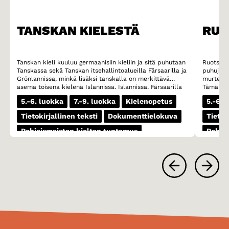
TANSKAN KIELESTÄ
RUO
Tanskan kieli kuuluu germaanisiin kieliin ja sitä puhutaan
Ruotsi o
Tanskassa sekä Tanskan itsehallintoalueilla Färsaarilla ja
puhujalla
Grönlannissa, minkä lisäksi tanskalla on merkittävä
murteese
asema toisena kielenä Islannissa. Islannissa, Färsaarilla
Tämä mur
ja Grönlannissa kaikkien koululaisten on opiskeltava
murteet 
5.-6. luokka
7.-9. luokka
Kielenopetus
5.-6. 
tanskaa vieraana kielenä. Erityisesti Färsaarilla tanskan
ovat esim
asema on vahva ja moni färsaarelaisnuori lukee jopa
Skoonen 
Tietokirjallinen teksti
Dokumenttielokuva
Tietok
mieluummin kirjoja tanskaksi kuin omalla äidinkielellään
äänteest
fäärillä.
vokaaliyh
Pohjoismaisten kielten tuntemus
Pohjoi
(esimerki
(kivi) sija
1-3 oppituntia
1-3 op