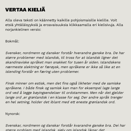
VERTAA KIELIÄ
Alla oleva teksti on käännetty kaikille pohjoismaisille kielille. Voit
etsiä yhtäläisyyksiä ja eroavaisuuksia klikkaamalla eri kielisivuja. Alla
norjankielinen versio:
Bokmål:
Svensker, nordmenn og dansker forstår hverandre ganske bra. De har
større problemer med islandsk, til tross for at islandsk ligner det
skandinaviske språket man snakket for tusen år siden. Islandskens
nærmeste slektning er færøysk, men språkene er ikke så like at en
islending forstår en færing uten problemer.
Finsk minner om estisk, men det fins også likheter med de samiske
språkene. I både finsk og samisk kan man for eksempel lage lange
ord ved å legge bøyingsendelser til ordstammen. Men når det gjelder
lange ord ,er grønlandsk i en klasse for seg. Der andre språk trenger
en hel setning, holder det iblant med ett eneste grønlandsk ord.
Nynorsk:
Svenskar, nordmenn og danskar forstår kvarandre ganske bra. Dei har
større problem med islandsk, sjølv om islandsk liknar det