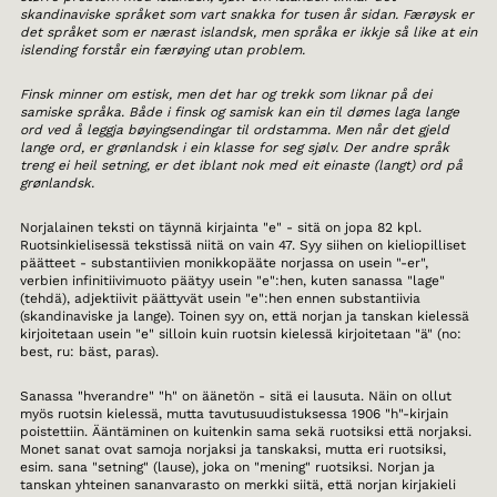
skandinaviske språket som vart snakka for tusen år sidan. Færøysk er
det språket som er nærast islandsk, men språka er ikkje så like at ein
islending forstår ein færøying utan problem.
Finsk minner om estisk, men det har og trekk som liknar på dei
samiske språka. Både i finsk og samisk kan ein til dømes laga lange
ord ved å leggja bøyingsendingar til ordstamma. Men når det gjeld
lange ord, er grønlandsk i ein klasse for seg sjølv. Der andre språk
treng ei heil setning, er det iblant nok med eit einaste (langt) ord på
grønlandsk.
Norjalainen teksti on täynnä kirjainta "e" - sitä on jopa 82 kpl.
Ruotsinkielisessä tekstissä niitä on vain 47. Syy siihen on kieliopilliset
päätteet - substantiivien monikkopääte norjassa on usein "-er",
verbien infinitiivimuoto päätyy usein "e":hen, kuten sanassa "lage"
(tehdä), adjektiivit päättyvät usein "e":hen ennen substantiivia
(skandinaviske ja lange). Toinen syy on, että norjan ja tanskan kielessä
kirjoitetaan usein "e" silloin kuin ruotsin kielessä kirjoitetaan "ä" (no:
best, ru: bäst, paras).
Sanassa "hverandre" "h" on äänetön - sitä ei lausuta. Näin on ollut
myös ruotsin kielessä, mutta tavutusuudistuksessa 1906 "h"-kirjain
poistettiin. Ääntäminen on kuitenkin sama sekä ruotsiksi että norjaksi.
Monet sanat ovat samoja norjaksi ja tanskaksi, mutta eri ruotsiksi,
esim. sana "setning" (lause), joka on "mening" ruotsiksi. Norjan ja
tanskan yhteinen sananvarasto on merkki siitä, että norjan kirjakieli