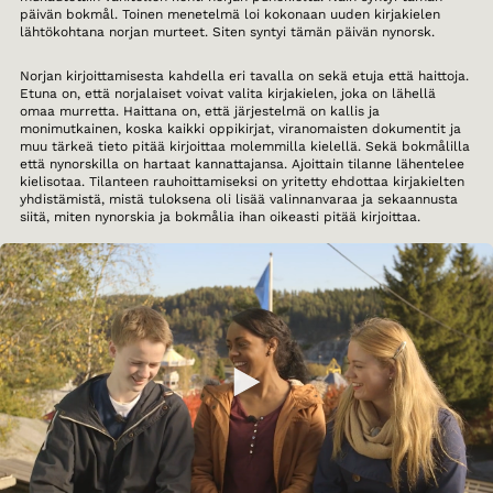
päivän bokmål. Toinen menetelmä loi kokonaan uuden kirjakielen
lähtökohtana norjan murteet. Siten syntyi tämän päivän nynorsk.
Norjan kirjoittamisesta kahdella eri tavalla on sekä etuja että haittoja.
Etuna on, että norjalaiset voivat valita kirjakielen, joka on lähellä
omaa murretta. Haittana on, että järjestelmä on kallis ja
monimutkainen, koska kaikki oppikirjat, viranomaisten dokumentit ja
muu tärkeä tieto pitää kirjoittaa molemmilla kielellä. Sekä bokmålilla
että nynorskilla on hartaat kannattajansa. Ajoittain tilanne lähentelee
kielisotaa. Tilanteen rauhoittamiseksi on yritetty ehdottaa kirjakielten
yhdistämistä, mistä tuloksena oli lisää valinnanvaraa ja sekaannusta
siitä, miten nynorskia ja bokmålia ihan oikeasti pitää kirjoittaa.