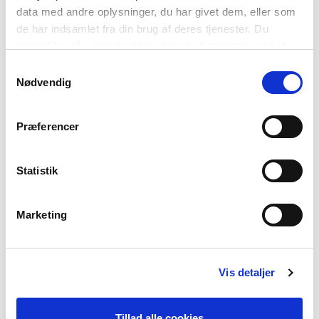
data med andre oplysninger, du har givet dem, eller som
de har indsamlet fra din brug af deres tjenester. Du
samtykker til vores cookies, hvis du fortsætter med at
anvende vores hjemmeside.
Samtykkevalg
Nødvendig
Præferencer
NORJAN KIELI
Puhujien määrä: n. 5 miljoonaa
Statistik
Vientisanoja: slalom, fjord och quisling
Tervehtiminen: hei ja goddag
Marketing
Vaikeinta sanoa: russiske ripsbusker og andre russiske
ripsbuskvekster
VIIMEISIN TIETOKIRJALLINEN TEKSTI
Vis detaljer
SKANDINAAVISET KIELET - ULKOAPÄIN
Tillad alle cookies