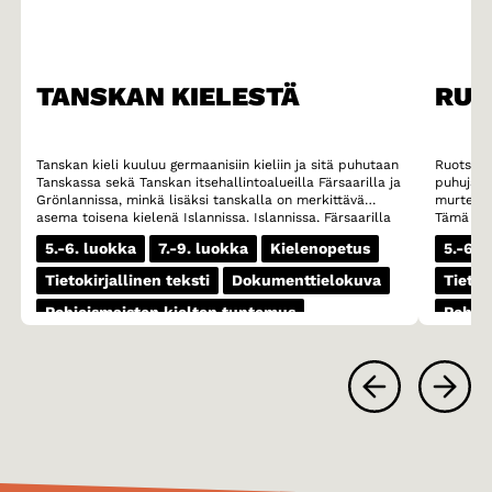
TANSKAN KIELESTÄ
RUO
Tanskan kieli kuuluu germaanisiin kieliin ja sitä puhutaan
Ruotsi o
Tanskassa sekä Tanskan itsehallintoalueilla Färsaarilla ja
puhujalla
Grönlannissa, minkä lisäksi tanskalla on merkittävä
murteese
asema toisena kielenä Islannissa. Islannissa, Färsaarilla
Tämä mur
ja Grönlannissa kaikkien koululaisten on opiskeltava
murteet 
5.-6. luokka
7.-9. luokka
Kielenopetus
5.-6. 
tanskaa vieraana kielenä. Erityisesti Färsaarilla tanskan
ovat esim
asema on vahva ja moni färsaarelaisnuori lukee jopa
Skoonen 
Tietokirjallinen teksti
Dokumenttielokuva
Tietok
mieluummin kirjoja tanskaksi kuin omalla äidinkielellään
äänteest
fäärillä.
vokaaliyh
Pohjoismaisten kielten tuntemus
Pohjoi
(esimerki
(kivi) sija
1-3 oppituntia
1-3 op