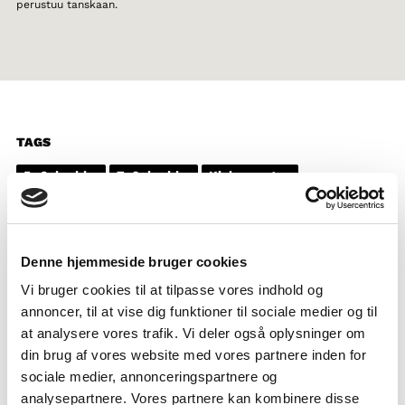
perustuu tanskaan.
TAGS
5.-6. luokka
7.-9. luokka
Kielenopetus
Tietokirjallinen teksti
Dokumenttielokuva
Pohjoismaisten kielten tuntemus
1-3 oppituntia
Denne hjemmeside bruger cookies
Vi bruger cookies til at tilpasse vores indhold og
annoncer, til at vise dig funktioner til sociale medier og til
at analysere vores trafik. Vi deler også oplysninger om
din brug af vores website med vores partnere inden for
sociale medier, annonceringspartnere og
analysepartnere. Vores partnere kan kombinere disse