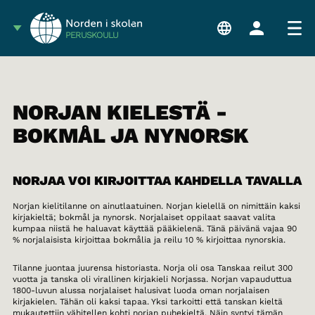
PERUSKOULU
NORJAN KIELESTÄ -
BOKMÅL JA NYNORSK
NORJAA VOI KIRJOITTAA KAHDELLA TAVALLA
Norjan kielitilanne on ainutlaatuinen. Norjan kielellä on nimittäin kaksi
kirjakieltä; bokmål ja nynorsk. Norjalaiset oppilaat saavat valita
kumpaa niistä he haluavat käyttää pääkielenä. Tänä päivänä vajaa 90
% norjalaisista kirjoittaa bokmålia ja reilu 10 % kirjoittaa nynorskia.
Tilanne juontaa juurensa historiasta. Norja oli osa Tanskaa reilut 300
vuotta ja tanska oli virallinen kirjakieli Norjassa. Norjan vapauduttua
1800-luvun alussa norjalaiset halusivat luoda oman norjalaisen
kirjakielen. Tähän oli kaksi tapaa. Yksi tarkoitti että tanskan kieltä
mukautettiin vähitellen kohti norjan puhekieltä. Näin syntyi tämän