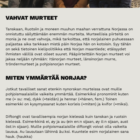
VAHVAT MURTEET
Tanskaan, Ruotsiin ja moneen muuhun maahan verrattuna Norjassa on
onnistuttu säilyttämään enemmän murteita. Murteellisia piirteitä on
monia ja ne ovat vahvoja, mikä tarkoittaa, että norjalainen puhuessaan
paljastaa aika tarkkaan mistä päin Norjaa hän on kotoisin. Syy tähän
on sekä tietoinen kielipolitiikka että Norjan maantiede; etäisyydet
ihmisten välillä ovat olleet suuret. Pääpiirteittäin Norjan murteet voi
jakaa neljään ryhmään: Itänorjan murteet, länsinorjan murre,
tröndermurteet ja pohjoisnorjan murteet.
MITEN YMMÄRTÄÄ NORJAA?
Jotkut tavalliset sanat etenkin nynorskan murteissa ovat muille
pohjoismaalaisille vaikeita ymmärtää. Esimerkiksi pronominit kuten
me (= su: me), dykk (=teidän) ja hennar (=hänen, fem.) Toinen
esimerkki on kysymyssanat kuten korleis (=miten) ja kvifor (=miksi).
Diftongit ovat tavallisempia norjan kielessä kuin tanskan ja ruotsin
kielessä. Esimerkkinä ei, øy ja au (ein en:n sijaan, øy ö:n sijaan, aust
öst:in sijaan). Muille pohjoismaalaisille diftongit voivat olla vaikeita
lausua. Au lausutaan lähinnä äu:ksi. Kuuntele esim norjalainen sana
hauk. (haukka)