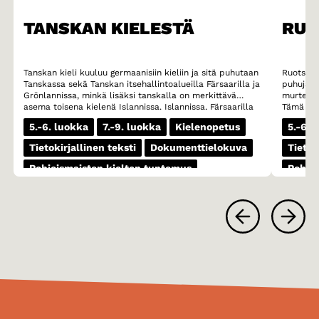
TANSKAN KIELESTÄ
RUO
Tanskan kieli kuuluu germaanisiin kieliin ja sitä puhutaan
Ruotsi o
Tanskassa sekä Tanskan itsehallintoalueilla Färsaarilla ja
puhujalla
Grönlannissa, minkä lisäksi tanskalla on merkittävä
murteese
asema toisena kielenä Islannissa. Islannissa, Färsaarilla
Tämä mur
ja Grönlannissa kaikkien koululaisten on opiskeltava
murteet 
5.-6. luokka
7.-9. luokka
Kielenopetus
5.-6. 
tanskaa vieraana kielenä. Erityisesti Färsaarilla tanskan
ovat esim
asema on vahva ja moni färsaarelaisnuori lukee jopa
Skoonen 
Tietokirjallinen teksti
Dokumenttielokuva
Tietok
mieluummin kirjoja tanskaksi kuin omalla äidinkielellään
äänteest
fäärillä.
vokaaliyh
Pohjoismaisten kielten tuntemus
Pohjoi
(esimerki
(kivi) sija
1-3 oppituntia
1-3 op