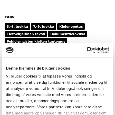
TAGS
5.-6. luokka
7.-9. luokka
Kielenopetus
Tietokirjallinen teksti
Dokumenttielokuva
Pohjoismaisten kielten tuntemus
Alkuperäiskansat ja vähemmistöt
1-3 oppituntia
Denne hjemmeside bruger cookies
Vi bruger cookies til at tilpasse vores indhold og
annoncer, til at vise dig funktioner til sociale medier og til
at analysere vores trafik. Vi deler også oplysninger om
din brug af vores website med vores partnere inden for
sociale medier, annonceringspartnere og
analysepartnere. Vores partnere kan kombinere disse
data med andre oplysninger, du har givet dem, eller som