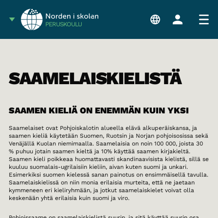
PERUSKOULU
SAAMELAISKIELISTÄ
SAAMEN KIELIÄ ON ENEMMÄN KUIN YKSI
Saamelaiset ovat Pohjoiskalotin alueella elävä alkuperäiskansa, ja
saamen kieliä käytetään Suomen, Ruotsin ja Norjan pohjoisosissa sekä
Venäjällä Kuolan niemimaalla. Saamelaisia on noin 100 000, joista 30
% puhuu jotain saamen kieltä ja 10% käyttää saamen kirjakieltä.
Saamen kieli poikkeaa huomattavasti skandinaavisista kielistä, sillä se
kuuluu suomalais-ugrilaisiin kieliin, aivan kuten suomi ja unkari.
Esimerkiksi suomen kielessä sanan painotus on ensimmäisellä tavulla.
Saamelaiskielissä on niin monia erilaisia murteita, että ne jaetaan
kymmeneen eri kieliryhmään, ja jotkut saamelaiskielet voivat olla
keskenään yhtä erilaisia kuin suomi ja viro.
Pohjoissaame on saamelaiskielistä suurin, ja sitä käyttää suurin osa