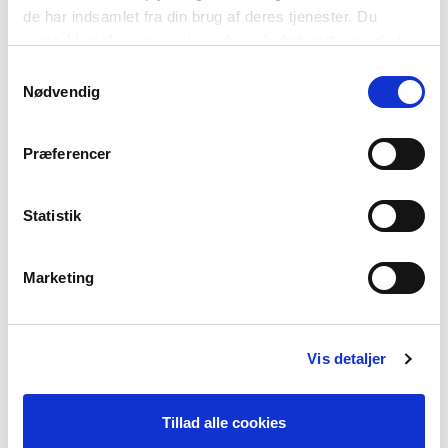
de har indsamlet fra din brug af deres tjenester. Du
samtykker til vores cookies, hvis du fortsætter med at
anvende vores hjemmeside.
Samtykkevalg
Nødvendig
SAAMELAISKIELET
Præferencer
Kielet: pohjoissaame, eteläsaame, luulajansaame, inarinsaame,
koltansaame, piitimensaame, uumajansaame, akkalansaame,
kiltinänsaame, turjansaame
Statistik
Puhujien lukumäärä: 20-30 tuhatta
Näin tervehdit saameksi: Buorre beaivi (’Hyvää päivää’
pohjoissaameksi)
Marketing
VIIMEISIN TIETOKIRJALLINEN TEKSTI
Vis detaljer
SKANDINAAVISET KIELET - ULKOAPÄIN
Tillad alle cookies