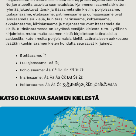
Norjan alueella asuvista saamelaisista. Kymmenen saamelaiskielten
ryhmää jakautuvat länsi- ja itäsaamelaisiin kieliin: pohjoissaame,
luulajansaame, eteläsaame, piitimensaame ja uumajansaame ovat
länsisaamelaisia kieliä, kun taas inarinsaame, koltansaame,
akkalansaame, kiltinänsaame ja turjansaame ovat itäsaamelaisia
kieliä. Kiltinänsaamessa on käytössä venäjän kielestä tuttu kyrillinen
kirjaimisto, mutta muita saamen kieliä kirjoitetaan latinalaisilla
aakkosilla, kuten muita pohjoismaisia kieliä. Latinalaiseen aakkostoon
lisätään kunkin saamen kielen kohdalla seuraavat kirjaimet:
Eteläsaame: Ïï
Luulajansaame: Áá Ŋŋ
Pohjoissaame: Áá Čč Đđ Ŋŋ Šš Ŧŧ Žž
Inarinsaame: Áá Ââ Ää Čč Đđ Šš Žž
Koltansaame: Áá Ââ Čč ƷʒǮǯĐđǦǧǤǥǨǩŊŋÕõŠšŽžÅåÄä
KATSO ELOKUVA SAAMEN KIELESTÄ