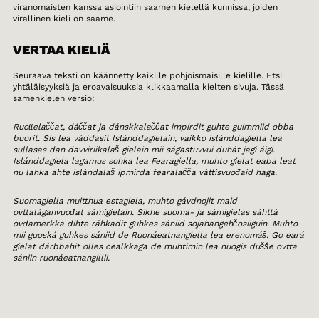
viranomaisten kanssa asiointiin saamen kielellä kunnissa, joiden
virallinen kieli on saame.
VERTAA KIELIÄ
Seuraava teksti on käännetty kaikille pohjoismaisille kielille. Etsi
yhtäläisyyksiä ja eroavaisuuksia klikkaamalla kielten sivuja. Tässä
samenkielen versio:
Ruoŧŧelaččat, dáččat ja dánskkalaččat impirdit guhte guimmiid obba
buorit. Sis lea váddasit Islánddagielain, vaikko islánddagiella lea
sullasas dan davviriikalaš gielain mii ságastuvvui duhát jagi áigi.
Islánddagiela lagamus sohka lea Fearagiella, muhto gielat eaba leat
nu lahka ahte islándalaš ipmirda fearalačča váttisvuođaid haga.
Suomagiella muitthua estagiela, muhto gávdnojit maid
ovttaláganvuođat sámigielain. Sikhe suoma- ja sámigielas sáhttá
ovdamerkka dihte ráhkadit guhkes sániid sojahangehčosiiguin. Muhto
mii guoská guhkes sániid de Ruonáeatnangiella lea erenomáš. Go eará
gielat dárbbahit olles cealkkaga de muhtimin lea nuogis dušše ovtta
sániin ruonáeatnangillii.