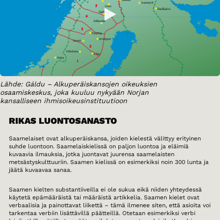
Lähde: Gáldu – Alkuperäiskansojen oikeuksien
osaamiskeskus, joka kuuluu nykyään Norjan
kansalliseen ihmisoikeusinstituutioon
RIKAS LUONTOSANASTO
Saamelaiset ovat alkuperäiskansa, joiden kielestä välittyy erityinen
suhde luontoon. Saamelaiskielissä on paljon luontoa ja eläimiä
kuvaavia ilmauksia, jotka juontavat juurensa saamelaisten
metsästyskulttuuriin. Saamen kielissä on esimerkiksi noin 300 lunta ja
jäätä kuvaavaa sanaa.
Saamen kielten substantiiveilla ei ole sukua eikä niiden yhteydessä
käytetä epämääräistä tai määräistä artikkelia. Saamen kielet ovat
verbaalisia ja painottavat liikettä – tämä ilmenee siten, että asioita voi
tarkentaa verbiin lisättävillä päätteillä. Otetaan esimerkiksi verbi