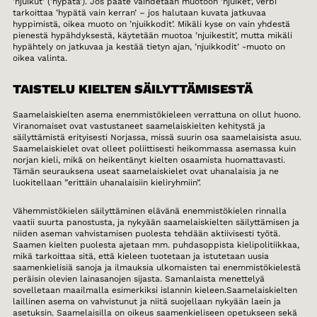
’njuikut’ (’hypätä’). Jos pääte vaihdetaan muotoon ’njuiket’, verbi
tarkoittaa ’hypätä vain kerran’ – jos halutaan kuvata jatkuvaa
hyppimistä, oikea muoto on ’njuikkodit’. Mikäli kyse on vain yhdestä
pienestä hypähdyksestä, käytetään muotoa ’njuikestit’, mutta mikäli
hypähtely on jatkuvaa ja kestää tietyn ajan, ’njuikkodit’ -muoto on
oikea valinta.
TAISTELU KIELTEN SÄILYTTÄMISESTÄ
Saamelaiskielten asema enemmistökieleen verrattuna on ollut huono.
Viranomaiset ovat vastustaneet saamelaiskielten kehitystä ja
säilyttämistä erityisesti Norjassa, missä suurin osa saamelaisista asuu.
Saamelaiskielet ovat olleet poliittisesti heikommassa asemassa kuin
norjan kieli, mikä on heikentänyt kielten osaamista huomattavasti.
Tämän seurauksena useat saamelaiskielet ovat uhanalaisia ja ne
luokitellaan ”erittäin uhanalaisiin kieliryhmiin”.
Vähemmistökielen säilyttäminen elävänä enemmistökielen rinnalla
vaatii suurta panostusta, ja nykyään saamelaiskielten säilyttämisen ja
niiden aseman vahvistamisen puolesta tehdään aktiivisesti työtä.
Saamen kielten puolesta ajetaan mm. puhdasoppista kielipolitiikkaa,
mikä tarkoittaa sitä, että kieleen tuotetaan ja istutetaan uusia
saamenkielisiä sanoja ja ilmauksia ulkomaisten tai enemmistökielestä
peräisin olevien lainasanojen sijasta. Samanlaista menettelyä
sovelletaan maailmalla esimerkiksi islannin kieleen.Saamelaiskielten
laillinen asema on vahvistunut ja niitä suojellaan nykyään laein ja
asetuksin. Saamelaisilla on oikeus saamenkieliseen opetukseen sekä