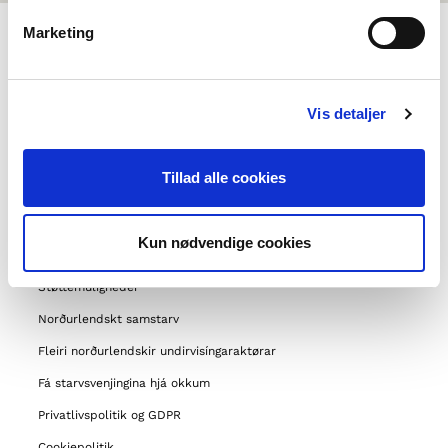
Marketing
UM NORDEN I SKOLEN
Vis detaljer
Um okkum
Samband við
Tillad alle cookies
Ofta settir spurningar
Um Norrøna felagið
Kun nødvendige cookies
Aðrar verkætlanir okkara
Støttemuligheder
Norðurlendskt samstarv
Fleiri norðurlendskir undirvisíngaraktørar
Fá starvsvenjingina hjá okkum
Privatlivspolitik og GDPR
Cookiepolitik