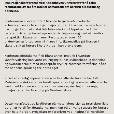
inspirasjonskonferanse ved Københavns Universitet for å feire
resultatene av tre års intenst samarbeid om nordisk didaktikk og
dannelse.
Konferansen «Leve Norden! Norden länge leve!» markerte
kulminasjonen av NordUng-prosjektet, der 28 skoler fra hele Norden
har fungert som et didaktisk laboratorium. I løpet av tre år har
lærere utviklet og testet nye undervisningsopplegg med et nordisk
perspektiv i klasserommene. Resultatet er over 100
undervisningsforløp som nå finnes fritt tilgjengelige på Norden i
skolen, slik at lærere i hele Norden kan bruke dem.
Konferansedeltakerne fikk blant annet innblikk i hvordan
vannforvaltning kan være en inngang til naturvitenskapelig dannelse,
og hvordan arbeid med nabospråk styrker elevenes forståelse både
for naboens språk og for deres eget.
– Det er virkelig imponerende å se hva alle deltakerne har fått til.
Materialene dekker et så bredt spekter av fag og emner. Alle som har
vært med kan være stolte av innsatsen sin, sier Ingrid Lorange,
prosjektleder for NordUng på Norden i skolen.
Dette mangfoldet og kvaliteten på materialene gjør at prosjektet ikke
bare har verdi for deltakerne, men kan bli en varig ressurs for lærere
over hele Norden. Prosjektet er forankret ved Institut for Nordiske