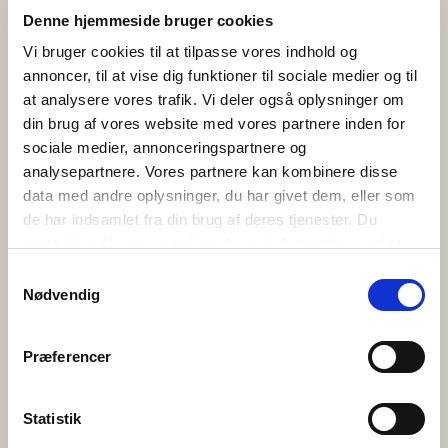
Denne hjemmeside bruger cookies
Les publikasjonen gratis digitalt:
Norden er
Vi bruger cookies til at tilpasse vores indhold og
vores: Giv ungdomsuddannelserne et nordisk
perspektiv!
(2026) red. Mischa Sloth Carlsen,
annoncer, til at vise dig funktioner til sociale medier og til
Nicolai Rekve Eriksen, Bergur Rønne Moberg,
at analysere vores trafik. Vi deler også oplysninger om
Guro Skårdal Nygård og Ane Qvortrup
din brug af vores website med vores partnere inden for
Utforsk de over
100 nye
undervisningsmaterialene
fra NordUng
sociale medier, annonceringspartnere og
Les mer om
NordUng-prosjektet
ved
analysepartnere. Vores partnere kan kombinere disse
Københavns Universitet
data med andre oplysninger, du har givet dem, eller som
de har indsamlet fra din brug af deres tjenester. Du
samtykker til vores cookies, hvis du fortsætter med at
anvende vores hjemmeside.
Samtykkevalg
Nødvendig
NordUng er finansiert av A.P. Møller og Hustru Chastine Mc-Kinney
Præferencer
Møllers Fond til almene Formaal.
Statistik