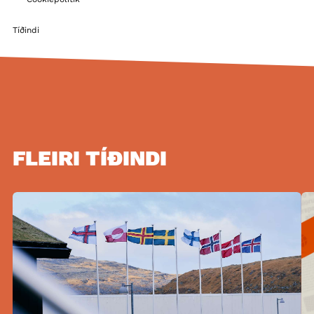
Tíðindi
FLEIRI TÍÐINDI