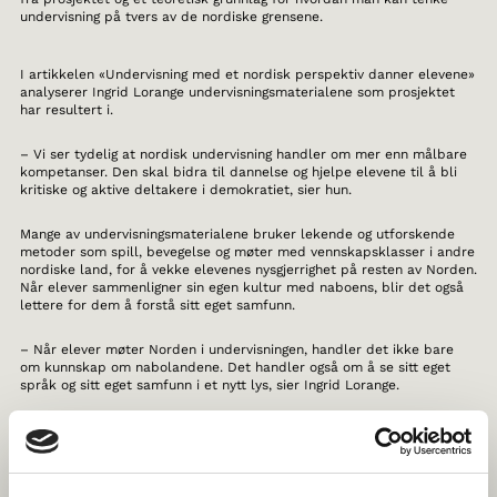
undervisning på tvers av de nordiske grensene.
I artikkelen «Undervisning med et nordisk perspektiv danner elevene»
analyserer Ingrid Lorange undervisningsmaterialene som prosjektet
har resultert i.
– Vi ser tydelig at nordisk undervisning handler om mer enn målbare
kompetanser. Den skal bidra til dannelse og hjelpe elevene til å bli
kritiske og aktive deltakere i demokratiet, sier hun.
Mange av undervisningsmaterialene bruker lekende og utforskende
metoder som spill, bevegelse og møter med vennskapsklasser i andre
nordiske land, for å vekke elevenes nysgjerrighet på resten av Norden.
Når elever sammenligner sin egen kultur med naboens, blir det også
lettere for dem å forstå sitt eget samfunn.
– Når elever møter Norden i undervisningen, handler det ikke bare
om kunnskap om nabolandene. Det handler også om å se sitt eget
språk og sitt eget samfunn i et nytt lys, sier Ingrid Lorange.
Fordypning