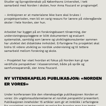
Studier og Sprogvidenskab på Københavns Universitet, i tett
samarbeid med Norden i skolen, hvor Anna Foucard er programsjef.
– Ambisjonen er at materialene ikke bare skal brukes i
prosjektperioden, men bli en varig ressurs for lærere på videregående
skoler i hele Norden, sier hun.
Arbeidet har bygget på en forskningsbasert tilnærming, der
undervisningsoppleggene er blitt dokumentert og evaluert
systematisk, samtidig som lærere og utviklingskonsulenter sammen
har utviklet det didaktiske innholdet. Erfaringene fra prosjektet skal
bidra til videre utvikling av nordisk undervisning og til tettere
samarbeid mellom forskning og skole.
– Prosjektet har viset hvordan et fokus på Norden kan gi nye
verdifulle perspektiver i klasserommet, både på språk og
samfunnsspørsmål, sier Anna Foucard.
NY VITENSKAPELIG PUBLIKASJON: «NORDEN
ER VORES»
Under konferansen ble den vitenskapelige publikasjonen
Norden er
vores: Giv ungdomsuddannelserne et nordisk perspektiv!
presentert.
Publikasjonen inneholder 15 artikler som gir et innblikk i erfaringene
fra prosjektet og et teoretisk grunnlag for hvordan man kan tenke