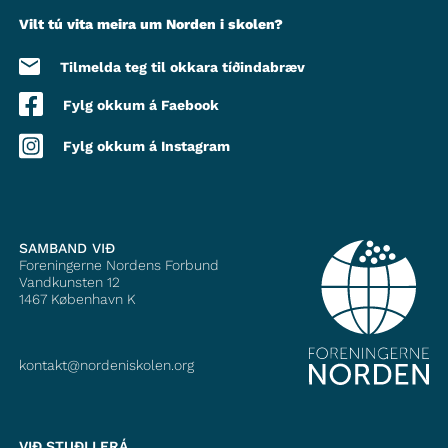
Vilt tú vita meira um Norden i skolen?
Tilmelda teg til okkara tíðindabræv
Fylg okkum á Faebook
Fylg okkum á Instagram
SAMBAND VIÐ
Foreningerne Nordens Forbund
Vandkunsten 12
1467
København K
kontakt@nordeniskolen.org
VIÐ STUÐLI FRÁ