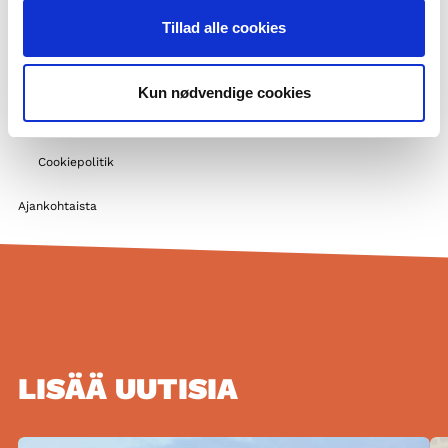
Tukimahdollisuuksia
Tillad alle cookies
Pohjoismainen yhteistyö
Muita pohjoismaisia toimijoita koulutuksen kentällä
Kun nødvendige cookies
Tule meille harjoitteluun
Privatlivspolitik og GDPR
Cookiepolitik
Ajankohtaista
LISÄÄ UUTISIA