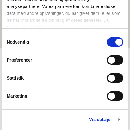
situationen.
analysepartnere. Vores partnere kan kombinere disse
data med andre oplysninger, du har givet dem, eller som
de har indsamlet fra din brug af deres tjenester. Du
Filmerna har gjorts tillgängliga med stöd från Creative Europe.
samtykker til vores cookies, hvis du fortsætter med at
anvende vores hjemmeside.
Samtykkevalg
Nødvendig
Præferencer
TIETOA NORDEN I SKOLEN
Statistik
Tietoa meistä
Yhteystiedot
Marketing
Usein kysytyt kysymykset
Tietoa Norden-yhdistyksistä
Vis detaljer
Muita hallinnoimiamme hankkeita