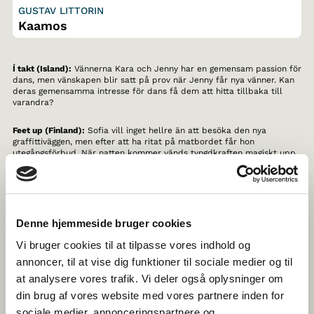
GUSTAV LITTORIN
Kaamos
Í takt (Island):
Vännerna Kara och Jenny har en gemensam passion för
dans, men vänskapen blir satt på prov när Jenny får nya vänner. Kan
deras gemensamma intresse för dans få dem att hitta tillbaka till
varandra?
Feet up (Finland):
Sofia vill inget hellre än att besöka den nya
graffittiväggen, men efter att ha ritat på matbordet får hon
utegångsförbud. När natten kommer vänds tyngdkraften magiskt upp
och ner för alla barn – och plötsligt kan inget stoppa henne.
Skru (Danmark):
Två vänner står öga mot öga i den årliga
pingisturneringen. En film om vänskap, tävling och att följas åt.
Denne hjemmeside bruger cookies
Det nye huset (Norge):
En oväntad händelse gör att vännerna Astrid
och Kristin blir osams. Det känns ovant att bråka eftersom de aldrig
Vi bruger cookies til at tilpasse vores indhold og
brukar göra det. Hur ska de bli vänner igen?
annoncer, til at vise dig funktioner til sociale medier og til
at analysere vores trafik. Vi deler også oplysninger om
Polarnatt (Sverige):
I en intervju möter vi Bo och Arne, de två sista
isbjörnarna på Arktis. Bo vill så gärna att isen ska komma tillbaka –
din brug af vores website med vores partnere inden for
han sopsorterar och äter vegetariskt. Arne är mindre bekymrad över
sociale medier, annonceringspartnere og