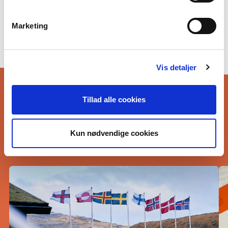
Privatlivspolitik og GDPR
Marketing
Cookiepolitik
Ajankohtaista
Vis detaljer
Tillad alle cookies
Kun nødvendige cookies
LISÄÄ UUTISIA