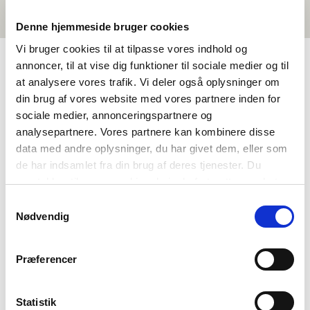
Denne hjemmeside bruger cookies
Vi bruger cookies til at tilpasse vores indhold og
annoncer, til at vise dig funktioner til sociale medier og til
at analysere vores trafik. Vi deler også oplysninger om
TIETOA NORDEN I SKOLEN
din brug af vores website med vores partnere inden for
sociale medier, annonceringspartnere og
Tietoa meistä
analysepartnere. Vores partnere kan kombinere disse
Yhteystiedot
data med andre oplysninger, du har givet dem, eller som
de har indsamlet fra din brug af deres tjenester. Du
Usein kysytyt kysymykset
samtykker til vores cookies, hvis du fortsætter med at
Tietoa Norden-yhdistyksistä
anvende vores hjemmeside.
Samtykkevalg
Muita hallinnoimiamme hankkeita
Nødvendig
Tukimahdollisuuksia
Pohjoismainen yhteistyö
Præferencer
Muita pohjoismaisia toimijoita koulutuksen kentällä
Statistik
Tule meille harjoitteluun