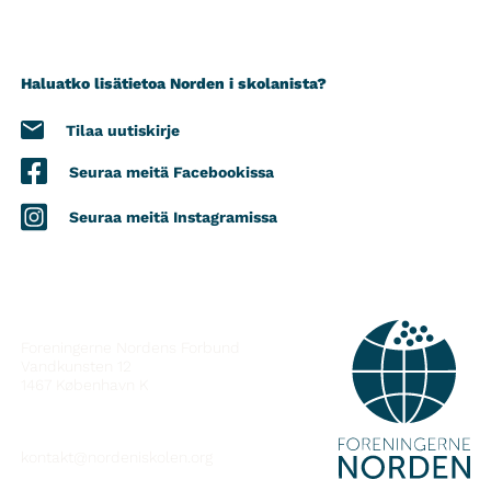
Haluatko lisätietoa Norden i skolanista?
Tilaa uutiskirje
Seuraa meitä Facebookissa
Seuraa meitä Instagramissa
YHTEYSTIEDOT
Foreningerne Nordens Forbund
Vandkunsten 12
1467
København K
kontakt@nordeniskolen.org