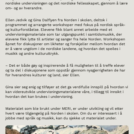
nordiske undervisningen og det nordiske fellesskapet, gjennom å lære
om- og av hverandre.
Ellen Jedvik og Gina Dalflyen fra Norden i skolen, deltok i
programmet og arrangerte workshoper med fokus på nordisk språk-
og kulturforståelse. Elevene fikk blant annet arbeide med et
undervisningsmateriale som tar utgangspunkt i samtidsmusikk, der
elevene fikk lytte til artister og sanger fra hele Norden. Workshopen
åpnet for diskusjoner om likheter og forskjeller mellom hvordan det
er å være ungdom i de nordiske landene, og hvordan det speiles i
musikk og andre kulturuttrykk.
– Det er både gøy og inspirerende å få muligheten til å treffe elever
og ta del i diskusjonene som oppstår gjennom nysgjerrigheten de har
for hverandres kulturer og land, sier Ellen.
Gina sier seg enig og tilføyer at det ga verdifulle innspill på hvordan vi
kan videreutvikle undervisningsmaterialene våre, i tillegg til innsikt i
hvordan det kan brukes i undervisning.
Materialet som ble brukt under MERI, er under utvikling og vil etter
hvert være tilgjengelig på Norden i skolen. Om du er interessert i å
jobbe med språk og musikk, kan du sjekke ut materialet under.