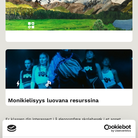
Monikielisyys luovana resurssina
Er klassen din interessert i å gjennomføre skolebesøk i et annet
nordisk land? Gjennom Norden i skolen, kan dere
søke venneklasse
og lese mer om
støtteordninger
.