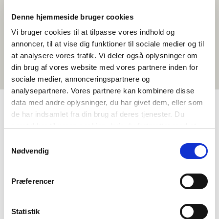
Denne hjemmeside bruger cookies
Vi bruger cookies til at tilpasse vores indhold og
annoncer, til at vise dig funktioner til sociale medier og til
at analysere vores trafik. Vi deler også oplysninger om
din brug af vores website med vores partnere inden for
sociale medier, annonceringspartnere og
analysepartnere. Vores partnere kan kombinere disse
data med andre oplysninger, du har givet dem, eller som
de har indsamlet fra din brug af deres tjenester. Du
TAGS
samtykker til vores cookies, hvis du fortsætter med at
anvende vores hjemmeside.
Samtykkevalg
Miðnám
Náttúruvísindi
Samfelagsfrøði
Nødvendig
Evnispakkin
>3 frálærutímar
Præferencer
Statistik