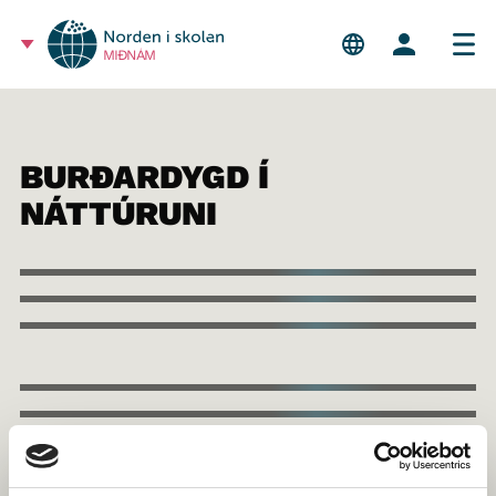
MIÐNÁM
BURÐARDYGD Í
NÁTTÚRUNI