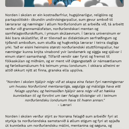
Norden i skolen er ein kostnaðarfríur, hugsjónarligur, religións og
partapolitiskt- óbundin undirvísingarpallur, sum gevur amboð til
lærararar og næmingar í øllum Norðurlondum at arbeiða við, tá arbeitt
verður við grannamálsfatan, norðurlendskari mentan og
samfelagsviðurskiftum, í ymsum skúlaevnum. Í lærara universinum er
ikki bara skúlatilfar, ið er tilevnað av didaktiskum serfrøðingum og
týðandi amboðum, sum stuðla og hugkveikja lærarar í teirra dagliga
yrki. Tað er eisini heimsins størsti norðurlendski stuttfilmspallur, har
næmingar kunna knýta vinabond yvir landamørk og síggja seg sjálvar í
einum størri samanhangi. Tilfarið vendir sær fyrst og fremst til
fólkaskúlan og miðnám, og er ment við útgangsstøði úr námsætlanum
og førleikamálunum frá teimum ymsu londunum. Í okkara alheimi er
altíð okkurt nýtt at finna, granska ella uppliva.
"Norden i skolen hjálpir nógv við at skapa eina fatan fyri næmingarnar
um hvussu Norðurlond mentanarliga, søguliga og málsliga hava eitt
felags upphav, og heimasíðan hjálpir sera nógv við at hækka
kunnleikan til og forvitni um tær felags tilvísingar vit í teimum
norðurlendsku londunum hava til hvønn annan."
- Lærari
Norden i skolen verður stýrt av Norrøna felagið sum arbeiðir fyri at
styrkja ta norðurlendska samstarvið á øllum stigum og fyri at spjaða
út kunnleika um norðurlendsku málini, mentanina og søguna, og