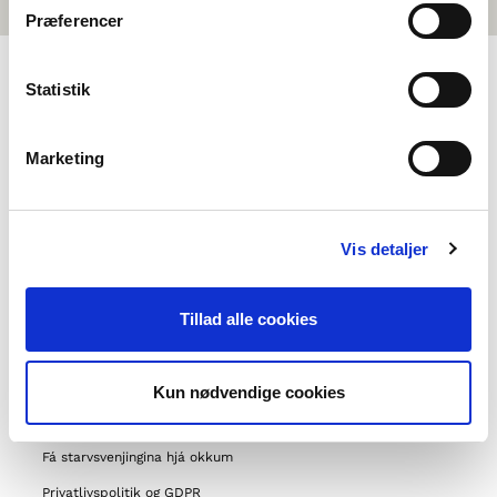
Præferencer
Statistik
VALMYND
Marketing
Um okkum
Samband við
Ofta settir spurningar
Vis detaljer
Um Norrøna felagið
Aðrar verkætlanir okkara
Tillad alle cookies
Støttemuligheder
Norðurlendskt samstarv
Kun nødvendige cookies
Fleiri norðurlendskir undirvisíngaraktørar
Fá starvsvenjingina hjá okkum
Privatlivspolitik og GDPR