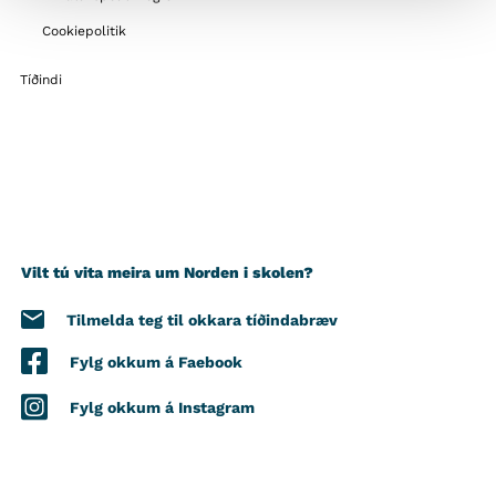
Cookiepolitik
Tíðindi
Vilt tú vita meira um Norden i skolen?
Tilmelda teg til okkara tíðindabræv
Fylg okkum á Faebook
Fylg okkum á Instagram