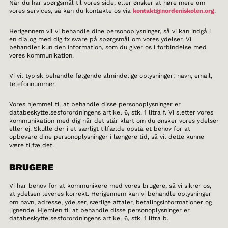
Når du har spørgsmål til vores side, eller ønsker at høre mere om
vores services, så kan du kontakte os via
kontakt@nordeniskolen.org
.
Herigennem vil vi behandle dine personoplysninger, så vi kan indgå i
en dialog med dig fx svare på spørgsmål om vores ydelser. Vi
behandler kun den information, som du giver os i forbindelse med
vores kommunikation.
Vi vil typisk behandle følgende almindelige oplysninger: navn, email,
telefonnummer.
Vores hjemmel til at behandle disse personoplysninger er
databeskyttelsesforordningens artikel 6, stk. 1 litra f. Vi sletter vores
kommunikation med dig når det står klart om du ønsker vores ydelser
eller ej. Skulle der i et særligt tilfælde opstå et behov for at
opbevare dine personoplysninger i længere tid, så vil dette kunne
være tilfældet.
BRUGERE
Vi har behov for at kommunikere med vores brugere, så vi sikrer os,
at ydelsen leveres korrekt. Herigennem kan vi behandle oplysninger
om navn, adresse, ydelser, særlige aftaler, betalingsinformationer og
lignende. Hjemlen til at behandle disse personoplysninger er
databeskyttelsesforordningens artikel 6, stk. 1 litra b.