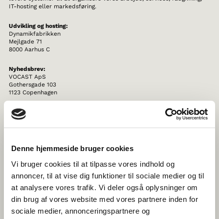
IT-hosting eller markedsføring.
Udvikling og hosting:
Dynamikfabrikken
Mejlgade 71
8000 Aarhus C
Nyhedsbrev:
VOCAST ApS
Gothersgade 103
1123 Copenhagen
Det er vores ansvar at sikre, at dine personoplysninger behandles
ordentligt. Derfor stiller vi høje krav til vores samarbejdspartnere, og
vores partnere skal garantere, at dine personoplysninger er beskyttet.
Vi indgår derfor aftaler herom med virksomheder (databehandlere),
Denne hjemmeside bruger cookies
der håndterer personoplysninger på vores vegne for at højne
sikkerheden af dine personoplysninger.
Vi bruger cookies til at tilpasse vores indhold og
annoncer, til at vise dig funktioner til sociale medier og til
VIDEREGIVELSE AF PERSONOPLYSNINGER
at analysere vores trafik. Vi deler også oplysninger om
din brug af vores website med vores partnere inden for
Vi videregiver ikke dine personoplysninger til tredjemand.
sociale medier, annonceringspartnere og