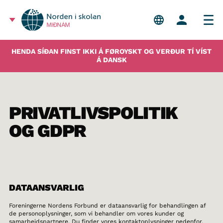
MIÐNÁM
HENDA SÍÐAN FINST IKKI Á FØROYSKT OG VERÐUR TÍ VÍST
Á DANSK
PRIVATLIVSPOLITIK
OG GDPR
DATAANSVARLIG
Foreningerne Nordens Forbund er dataansvarlig for behandlingen af
de personoplysninger, som vi behandler om vores kunder og
samarbejdspartnere. Du finder vores kontaktoplysninger nedenfor.