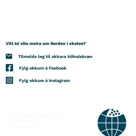
Vilt tú vita meira um Norden i skolen?
Tilmelda teg til okkara tíðindabræv
Fylg okkum á Faebook
Fylg okkum á Instagram
SAMBAND VIÐ
Foreningerne Nordens Forbund
Vandkunsten 12
1467
København K