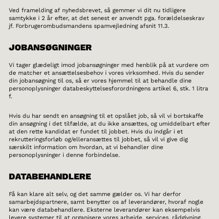
Ved framelding af nyhedsbrevet, så gemmer vi dit nu tidligere
samtykke i 2 år efter, at det senest er anvendt pga. forældelseskrav
jf. Forbrugerombudsmandens spamvejledning afsnit 11.3.
JOBANSØGNINGER
Vi tager glædeligt imod jobansøgninger med henblik på at vurdere om
de matcher et ansættelsesbehov i vores virksomhed. Hvis du sender
din jobansøgning til os, så er vores hjemmel til at behandle dine
personoplysninger databeskyttelsesforordningens artikel 6, stk. 1 litra
f.
Hvis du har sendt en ansøgning til et opslået job, så vil vi bortskaffe
din ansøgning i det tilfælde, at du ikke ansættes, og umiddelbart efter
at den rette kandidat er fundet til jobbet. Hvis du indgår i et
rekrutteringsforløb og/elleransættes til jobbet, så vil vi give dig
særskilt information om hvordan, at vi behandler dine
personoplysninger i denne forbindelse.
DATABEHANDLERE
Få kan klare alt selv, og det samme gælder os. Vi har derfor
samarbejdspartnere, samt benytter os af leverandører, hvoraf nogle
kan være databehandlere. Eksterne leverandører kan eksempelvis
levere systemer til at organisere vores arbejde, services, rådgivning,