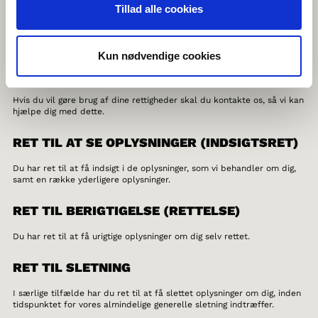
samt ved at gennemgå vores GDPR-procedurer med medarbejderne.
Tillad alle cookies
DE REGISTREREDES RETTIGHEDER
Kun nødvendige cookies
Du har efter databeskyttelsesforordningen en række rettigheder i
forhold til vores behandling af oplysninger om dig.
Hvis du vil gøre brug af dine rettigheder skal du kontakte os, så vi kan
hjælpe dig med dette.
RET TIL AT SE OPLYSNINGER (INDSIGTSRET)
Du har ret til at få indsigt i de oplysninger, som vi behandler om dig,
samt en række yderligere oplysninger.
RET TIL BERIGTIGELSE (RETTELSE)
Du har ret til at få urigtige oplysninger om dig selv rettet.
RET TIL SLETNING
I særlige tilfælde har du ret til at få slettet oplysninger om dig, inden
tidspunktet for vores almindelige generelle sletning indtræffer.