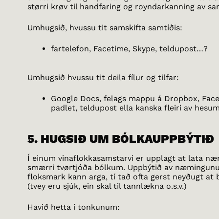
størri krøv til handfaring og royndarkanning av s
Umhugsið, hvussu tit samskifta samtíðis:
fartelefon, Facetime, Skype, teldupost…?
Umhugsið hvussu tit deila fílur og tilfar:
Google Docs, felags mappu á Dropbox, Fac
padlet, teldupost ella kanska fleiri av hesu
5. HUGSIÐ UM BÓLKAUPPBÝTIÐ
Í einum vinaflokkasamstarvi er upplagt at lata n
smærri tvørtjóða bólkum. Uppbýtið av næmingunu
floksmark kann arga, tí tað ofta gerst neyðugt at 
(tvey eru sjúk, ein skal til tannlækna o.s.v.)
Havið hetta í tonkunum: