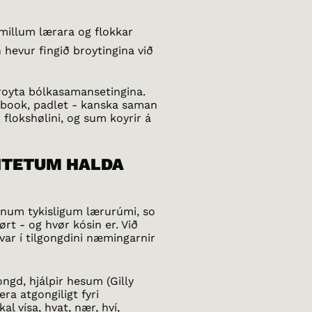
millum lærara og flokkar
 hevur fingið broytingina við
broyta bólkasamansetingina.
cebook, padlet - kanska saman
flokshølini, og sum koyrir á
IVITETUM HALDA
num tykisligum lærurúmi, so
ørt - og hvør kósin er. Við
hvar í tilgongdini næmingarnir
gongd, hjálpir hesum (Gilly
era atgongiligt fyri
al vísa, hvat, nær, hví,