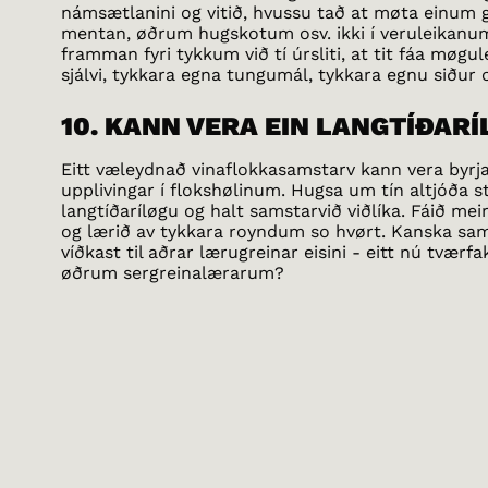
námsætlanini og vitið, hvussu tað at møta einum g
mentan, øðrum hugskotum osv. ikki í veruleikanum 
framman fyri tykkum við tí úrsliti, at tit fáa møgul
sjálvi, tykkara egna tungumál, tykkara egnu siður os
10. KANN VERA EIN LANGTÍÐAR
Eitt væleydnað vinaflokkasamstarv kann vera byrja
upplivingar í flokshølinum. Hugsa um tín altjóða s
langtíðaríløgu og halt samstarvið viðlíka. Fáið me
og lærið av tykkara royndum so hvørt. Kanska sams
víðkast til aðrar lærugreinar eisini - eitt nú tværf
øðrum sergreinalærarum?