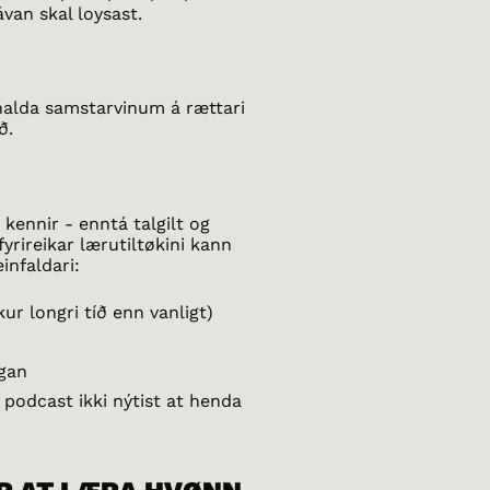
van skal loysast.
at halda samstarvinum á rættari
að.
kennir - enntá talgilt og
fyrireikar lærutiltøkini kann
infaldari:
ur longri tíð enn vanligt)
ngan
 podcast ikki nýtist at henda