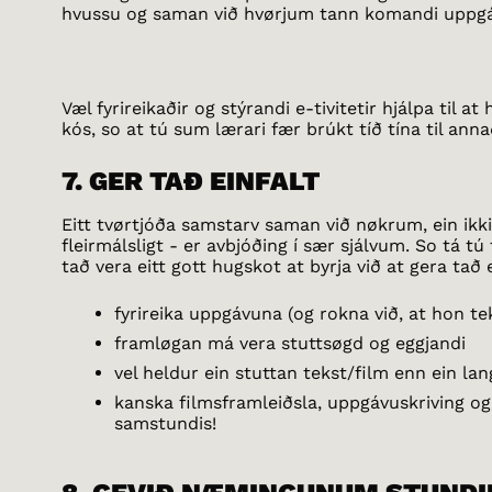
hvussu og saman við hvørjum tann komandi uppgá
Væl fyrireikaðir og stýrandi e-tivitetir hjálpa til 
kós, so at tú sum lærari fær brúkt tíð tína til ann
7. GER TAÐ EINFALT
Eitt tvørtjóða samstarv saman við nøkrum, ein ikki 
fleirmálsligt - er avbjóðing í sær sjálvum. So tá tú 
tað vera eitt gott hugskot at byrja við at gera tað e
fyrireika uppgávuna (og rokna við, at hon tek
framløgan má vera stuttsøgd og eggjandi
vel heldur ein stuttan tekst/film enn ein la
kanska filmsframleiðsla, uppgávuskriving og
samstundis!