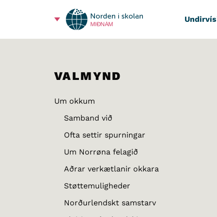
Undirvís
MIÐNÁM
VALMYND
Um okkum
Samband við
Ofta settir spurningar
Um Norrøna felagið
Aðrar verkætlanir okkara
Støttemuligheder
Norðurlendskt samstarv