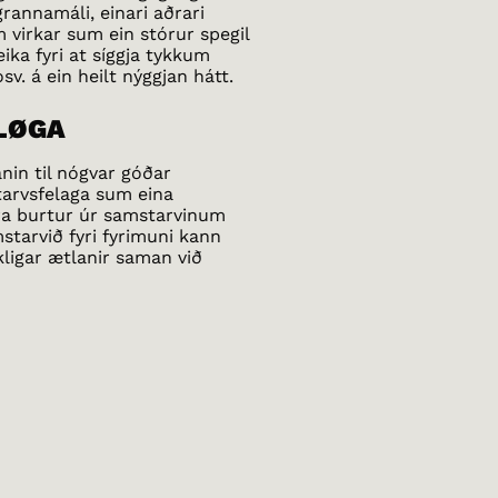
rannamáli, einari aðrari
virkar sum ein stórur spegil
eika fyri at síggja tykkum
v. á ein heilt nýggjan hátt.
ÍLØGA
nin til nógvar góðar
tarvsfelaga sum eina
ira burtur úr samstarvinum
tarvið fyri fyrimuni kann
akligar ætlanir saman við