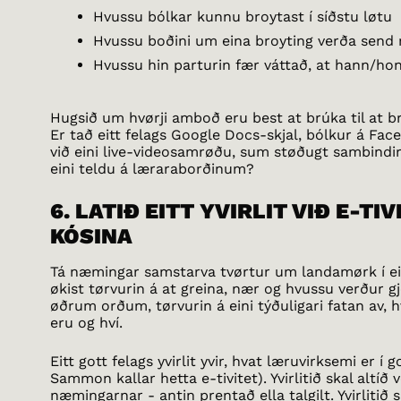
Hvussu bólkar kunnu broytast í síðstu løtu
Hvussu boðini um eina broyting verða send 
Hvussu hin parturin fær váttað, at hann/hon
Hugsið um hvørji amboð eru best at brúka til at 
Er tað eitt felags Google Docs-skjal, bólkur á Fa
við eini live-videosamrøðu, sum støðugt sambindir 
eini teldu á læraraborðinum?
6. LATIÐ EITT YVIRLIT VIÐ E-T
KÓSINA
Tá næmingar samstarva tvørtur um landamørk í ei
økist tørvurin á at greina, nær og hvussu verður gj
øðrum orðum, tørvurin á eini týðuligari fatan av, 
eru og hví.
Eitt gott felags yvirlit yvir, hvat læruvirksemi er í 
Sammon kallar hetta e-tivitet). Yvirlitið skal altíð v
næmingarnar - antin prentað ella talgilt. Yvirlitið sk