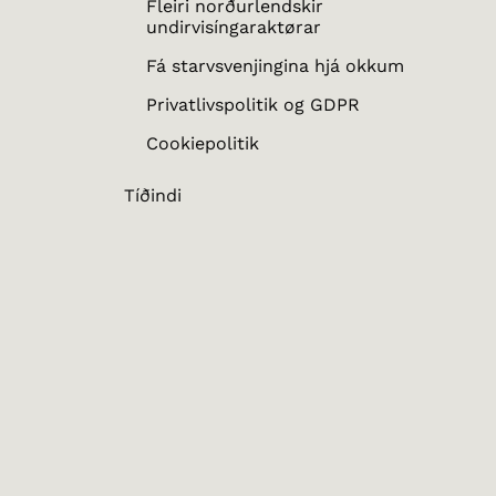
Fleiri norðurlendskir
undirvisíngaraktørar
Fá starvsvenjingina hjá okkum
Privatlivspolitik og GDPR
Cookiepolitik
Tíðindi