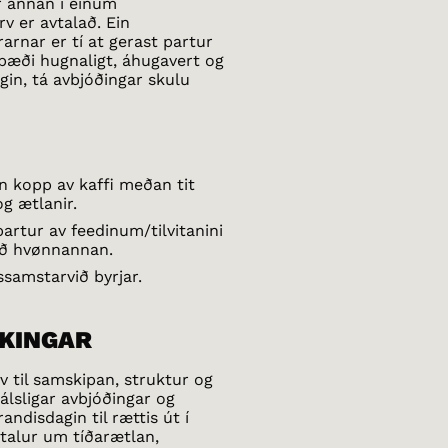
r annan í einum
v er avtalað. Ein
arnar er tí at gerast partur
a bæði hugnaligt, áhugavert og
gin, tá avbjóðingar skulu
n kopp av kaffi meðan tit
g ætlanir.
partur av feedinum/tilvitanini
við hvønnannan.
ssamstarvið byrjar.
IKINGAR
v til samskipan, struktur og
lsligar avbjóðingar og
andisdagin til rættis út í
vtalur um tíðarætlan,