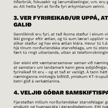
tíðarbrúk, fokusøkir og lærumálsetingar, v.m. eru g
av. Alt hetta fyri at forða fyri ørkymlanum seinni.
3. VER FYRIREIKAÐ/UR UPPÁ, A
GALIÐ
Sannlíkindi eru fyri, at tað íkoma støður í einum v
ikki gongur eftir ætlan, og tú sum lærari upplivir vó
slíkar støður og hav eina ætlan klára. Hevur tú t.
hjá tínum norðurlendska starvsfelaga, um tú stendu
fært tú ringt uttanlands, uttan at telefonrokningin
Ger eisini eitt væntanarsamsvar saman við næmingu
at samstarv um landamark kann geva avbjóðingar, 
fyrireikað tit eru - og at tað er vanligt. Á tann hát
næminganna mótvegis bíðitíð, ymiskum KT-trupulle
betri glið á verkætlanina.
4. VELJIÐ GÓÐAR SAMSKIFTISP
Fjarstøðan millum norðurlendskar starvsfelagar ger
smálutir og hugnapráta í gerandisdegnum. Eitt tvør