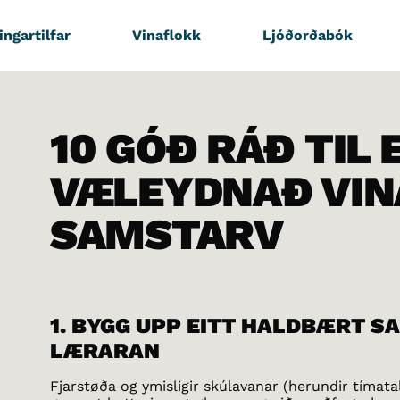
ingartilfar
Vinaflokk
Ljóðorðabók
10 GÓÐ RÁÐ TIL 
VÆLEYDNAÐ VIN
SAMSTARV
1. BYGG UPP EITT HALDBÆRT S
LÆRARAN
Fjarstøða og ymisligir skúlavanar (herundir tímatal