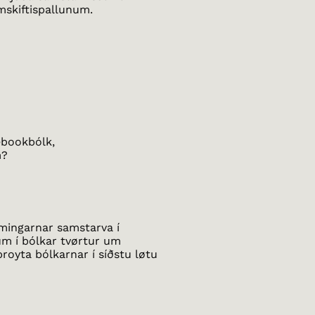
amskiftispallunum.
ebookbólk,
m?
æmingarnar samstarva í
m í bólkar tvørtur um
broyta bólkarnar í síðstu løtu