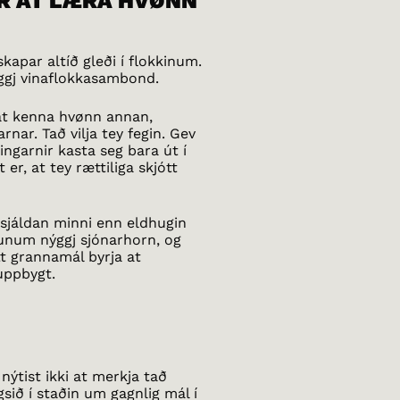
R AT LÆRA HVØNN
apar altíð gleði í flokkinum.
ýggj vinaflokkasambond.
a at kenna hvønn annan,
rnar. Tað vilja tey fegin. Gev
ngarnir kasta seg bara út í
er, at tey rættiliga skjótt
 sjáldan minni enn eldhugin
unum nýggj sjónarhorn, og
tt grannamál byrja at
 uppbygt.
ýtist ikki at merkja tað
sið í staðin um gagnlig mál í