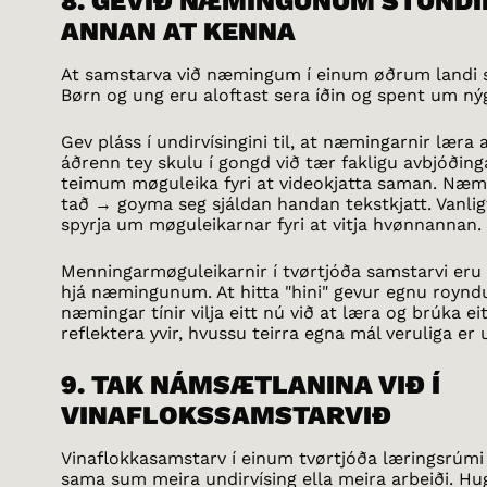
8. GEVIÐ NÆMINGUNUM STUNDI
ANNAN AT KENNA
At samstarva við næmingum í einum øðrum landi sk
Børn og ung eru aloftast sera íðin og spent um n
Gev pláss í undirvísingini til, at næmingarnir lær
áðrenn tey skulu í gongd við tær fakligu avbjóðinga
teimum møguleika fyri at videokjatta saman. Næmi
tað → goyma seg sjáldan handan tekstkjatt. Vanligt 
spyrja um møguleikarnar fyri at vitja hvønnannan.
Menningarmøguleikarnir í tvørtjóða samstarvi eru
hjá næmingunum. At hitta "hini" gevur egnu roynd
næmingar tínir vilja eitt nú við at læra og brúka ei
reflektera yvir, hvussu teirra egna mál veruliga er
9. TAK NÁMSÆTLANINA VIÐ Í
VINAFLOKSSAMSTARVIÐ
Vinaflokkasamstarv í einum tvørtjóða læringsrúmi n
sama sum meira undirvísing ella meira arbeiði. Hug