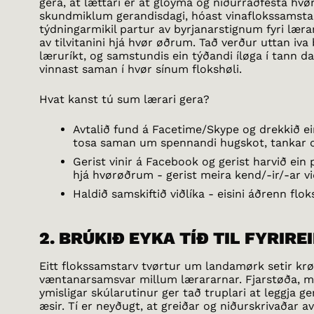
gera, at lættari er at gloyma og niðurraðfesta hvø
skundmiklum gerandisdagi, hóast vinaflokssamstar
týdningarmikil partur av byrjanarstignum fyri lærar
av tilvitanini hjá hvør øðrum. Tað verður uttan iv
læruríkt, og samstundis ein týðandi íløga í tann da
vinnast saman í hvør sínum flokshøli.
Hvat kanst tú sum lærari gera?
Avtalið fund á Facetime/Skype og drekkið ei
tosa saman um spennandi hugskot, tankar o
Gerist vinir á Facebook og gerist harvið ein 
hjá hvørøðrum - gerist meira kend/-ir/-ar 
Haldið samskiftið viðlíka - eisini áðrenn flok
2. BRÚKIÐ EYKA TÍÐ TIL FYRIRE
Eitt flokssamstarv tvørtur um landamørk setir krø
væntanarsamsvar millum lærararnar. Fjarstøða, má
ymisligar skúlarutinur ger tað truplari at leggja ger
æsir. Tí er neyðugt, at greiðar og niðurskrivaðar a