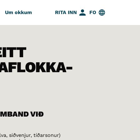
Um okkum
RITA INN
FO
EITT
AFLOKKA-
AMBAND VIÐ
va, siðvenjur, tíðarsonur)