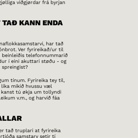
jølliga viðgjørdar frá byrjan
T TAÐ KANN ENDA
inaflokkasamstarvi, har tað
nbrot. Ver fyrireikað/ur til
d. beinleiðis telefonnummarið
r í eini akuttari støðu - og
 spreingist?
m tínum. Fyrireika tey til,
líka mikið hvussu væl
t kanst tú økja um tollyndi
ikum v.m., og harvið fáa
ALLAR
 tað truplari at fyrireika
tjóða samstarv setir tí