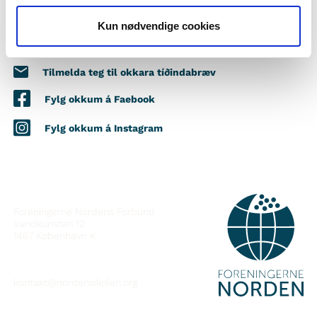
Kun nødvendige cookies
Vilt tú vita meira um Norden i skolen?
Tilmelda teg til okkara tíðindabræv
Fylg okkum á Faebook
Fylg okkum á Instagram
SAMBAND VIÐ
Foreningerne Nordens Forbund
Vandkunsten 12
1467
København K
kontakt@nordeniskolen.org