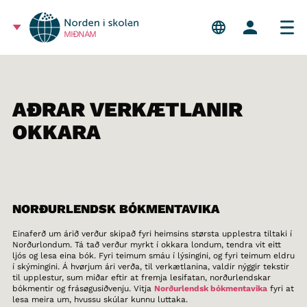
MIÐNÁM
AÐRAR VERKÆTLANIR
OKKARA
NORÐURLENDSK BÓKMENTAVIKA
Einaferð um árið verður skipað fyri heimsins størsta upplestra tiltaki í
Norðurlondum. Tá tað verður myrkt í okkara londum, tendra vit eitt
ljós og lesa eina bók. Fyri teimum smáu í lýsingini, og fyri teimum eldru
í skýmingini. Á hvørjum ári verða, til verkætlanina, valdir nýggir tekstir
til upplestur, sum miðar eftir at fremja lesifatan, norðurlendskar
bókmentir og frásøgusiðvenju. Vitja
Norðurlendsk bókmentavika
fyri at
lesa meira um, hvussu skúlar kunnu luttaka.