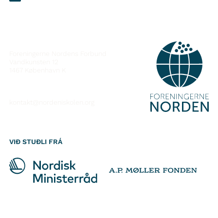
SAMBAND VIÐ
Foreningerne Nordens Forbund
Vandkunsten 12
1467
København K
kontakt@nordeniskolen.org
VIÐ STUÐLI FRÁ