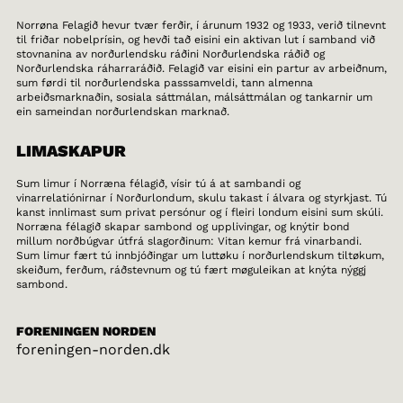
Norrøna Felagið hevur tvær ferðir, í árunum 1932 og 1933, verið tilnevnt
til friðar nobelprísin, og hevði tað eisini ein aktivan lut í samband við
stovnanina av norðurlendsku ráðini Norðurlendska ráðið og
Norðurlendska ráharraráðið. Felagið var eisini ein partur av arbeiðnum,
sum førdi til norðurlendska passsamveldi, tann almenna
arbeiðsmarknaðin, sosiala sáttmálan, málsáttmálan og tankarnir um
ein sameindan norðurlendskan marknað.
LIMASKAPUR
Sum limur í Norræna félagið, vísir tú á at sambandi og
vinarrelatiónirnar í Norðurlondum, skulu takast í álvara og styrkjast. Tú
kanst innlimast sum privat persónur og í fleiri londum eisini sum skúli.
Norræna félagið skapar sambond og upplivingar, og knýtir bond
millum norðbúgvar útfrá slagorðinum: Vitan kemur frá vinarbandi.
Sum limur fært tú innbjóðingar um luttøku í norðurlendskum tiltøkum,
skeiðum, ferðum, ráðstevnum og tú fært møguleikan at knýta nýggj
sambond.
FORENINGEN NORDEN
foreningen-norden.dk