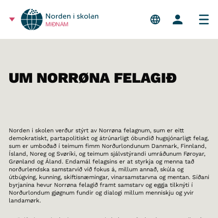
MIÐNÁM
UM NORRØNA FELAGIÐ
Norden i skolen verður stýrt av Norrøna felagnum, sum er eitt
demokratiskt, partapolitiskt og átrúnarligt óbundið hugsjónarligt felag,
sum er umboðað í teimum fimm Norðurlondunum Danmark, Finnland,
Ísland, Noreg og Svøríki, og teimum sjálvstýrandi umráðunum Føroyar,
Grønland og Áland. Endamál felagsins er at styrkja og menna tað
norðurlendska samstarvið við fokus á, millum annað, skúla og
útbúgving, kunning, skiftisnæmingar, vinarsamstarvna og mentan. Síðani
byrjanina hevur Norrøna felagið framt samstarv og eggja tilknýti í
Norðurlondum gjøgnum fundir og dialogi millum menniskju og yvir
landamørk.