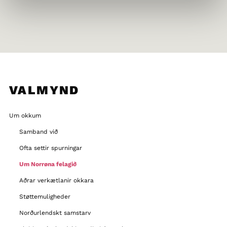
VALMYND
Um okkum
Samband við
Ofta settir spurningar
Um Norrøna felagið
Aðrar verkætlanir okkara
Støttemuligheder
Norðurlendskt samstarv