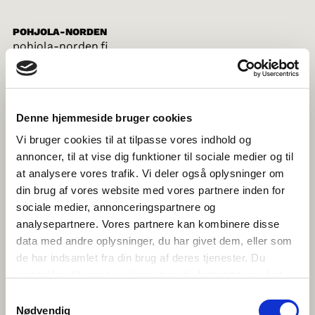
POHJOLA-NORDEN
pohjola-norden.fi
Denne hjemmeside bruger cookies
NORRØNA FELAGIÐ Í FØROYUM
norden.fo
Vi bruger cookies til at tilpasse vores indhold og
annoncer, til at vise dig funktioner til sociale medier og til
at analysere vores trafik. Vi deler også oplysninger om
din brug af vores website med vores partnere inden for
sociale medier, annonceringspartnere og
NORRÆNA FÉLAGIÐ
norden.is
analysepartnere. Vores partnere kan kombinere disse
data med andre oplysninger, du har givet dem, eller som
de har indsamlet fra din brug af deres tjenester. Du
samtykker til vores cookies, hvis du fortsætter med at
anvende vores hjemmeside.
FORENINGEN NORDEN
Samtykkevalg
norden.no
Nødvendig