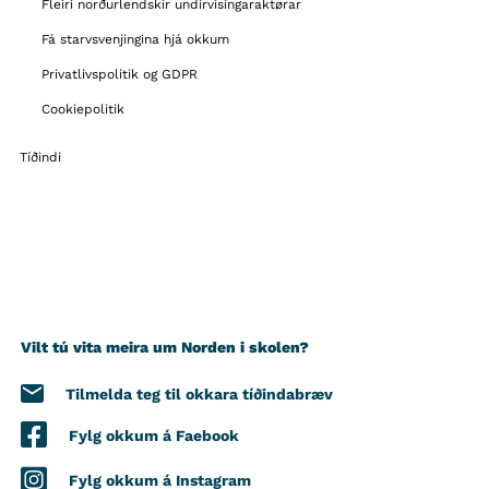
Fleiri norðurlendskir undirvisíngaraktørar
Fá starvsvenjingina hjá okkum
Privatlivspolitik og GDPR
Cookiepolitik
Tíðindi
Vilt tú vita meira um Norden i skolen?
Tilmelda teg til okkara tíðindabræv
Fylg okkum á Faebook
Fylg okkum á Instagram