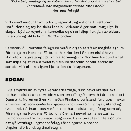
"Við vitan, vinalagi og samstarvi skulu Norðurlond mennast til tað
landaøkið, har møguleikar standa tær í boði."
Norrøna Felagið
Virksemið verður framt lokalt, regionalt og nationalt tvørturum
Norðurlond og tey baltisku londini. Virksemið ger møti møguligt, ið
skapar býti av royndum, kunnleika og einari djúpri skiljan av okkara
líkleikum og ólíkleikum í Norðurlondum.
Samstarviði í Norrøna felagnum verður organiserað av meginfelagnum
Föreningarna Nordens Förbund, har Norden i Skolen eisini hevur
skrivstovu. Størsta uppgávan hjá Föreningarna Nordens Förbund er at
samskipa og stuðla arbeiði fyri einum sterkum norðurlendskum
samstarvi á øllum stigum hjá nationalu feløgunum.
SØGAN
Í kjalarvørrinum av fyrra veraldarbardaga, sum hevði við sær økt
norðurlendskt samstarv, bleiv Norræna félagið stovnað í árinum 1919 í
Danmark, Noreg og Svøríki, meðan Finnland og Ísland fóru upp í nøkur
ár seinni, og somuleiðis tey sjálvstýrandi umráðini Føroyar, Áland og
Grønland. Í árinum 1965 varð eitt norðurlendskt meginfelag stovnað,
Föreningarna Nordens Förbund, við einari nevnd samansettari av
formonnunum frá nationalu feløgunum. Harafturat fevnir felagið um
eitt sjálvstøðugt ungmannafelag, Föreningarna Nordens
Ungdomsförbund, og limafeløgini.