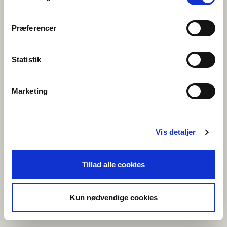
Præferencer
FÖRENINGEN NORDEN
norden.se
Statistik
Marketing
FÖRENINGEN NORDEN PÅ ÅLAND
norden.ax
Vis detaljer
Tillad alle cookies
NUNAT AVANNARLERMIOQATIGIIT
norden.gl
Kun nødvendige cookies