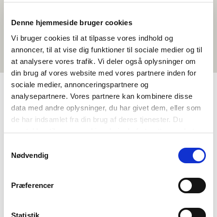
Denne hjemmeside bruger cookies
Vi bruger cookies til at tilpasse vores indhold og
annoncer, til at vise dig funktioner til sociale medier og til
at analysere vores trafik. Vi deler også oplysninger om
din brug af vores website med vores partnere inden for
sociale medier, annonceringspartnere og
analysepartnere. Vores partnere kan kombinere disse
TAGS
data med andre oplysninger, du har givet dem, eller som
de har indsamlet fra din brug af deres tjenester. Du
Miðnám
Mál
Uppskot til ítriv
samtykker til vores cookies, hvis du fortsætter med at
Málfatan – tala (DA, NO, SV)
anvende vores hjemmeside.
Samtykkevalg
Sprogforståelse - nabosprogundervisning
Nødvendig
1-3 frálærutímar
Præferencer
Statistik