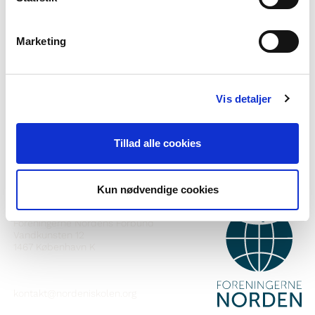
Marketing
Vilt tú vita meira um Norden i skolen?
Tilmelda teg til okkara tíðindabræv
Vis detaljer
Fylg okkum á Faebook
Fylg okkum á Instagram
Tillad alle cookies
Kun nødvendige cookies
SAMBAND VIÐ
Foreningerne Nordens Forbund
Vandkunsten 12
1467
København K
kontakt@nordeniskolen.org